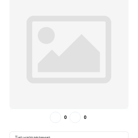
0
0
Тип направления