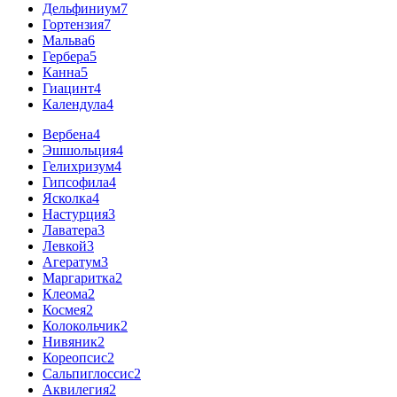
Дельфиниум
7
Гортензия
7
Мальва
6
Гербера
5
Канна
5
Гиацинт
4
Календула
4
Вербена
4
Эшшольция
4
Гелихризум
4
Гипсофила
4
Ясколка
4
Настурция
3
Лаватера
3
Левкой
3
Агератум
3
Маргаритка
2
Клеома
2
Космея
2
Колокольчик
2
Нивяник
2
Кореопсис
2
Сальпиглоссис
2
Аквилегия
2