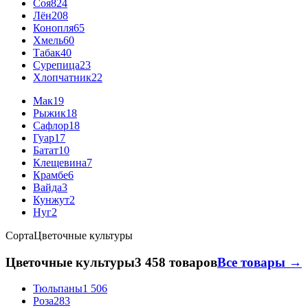
Соя
824
Лён
208
Конопля
65
Хмель
60
Табак
40
Сурепица
23
Хлопчатник
22
Мак
19
Рыжик
18
Сафлор
18
Гуар
17
Батат
10
Клещевина
7
Крамбе
6
Вайда
3
Кунжут
2
Нуг
2
Сорта
Цветочные культуры
Цветочные культуры
3 458 товаров
Все товары →
Тюльпаны
1 506
Роза
283