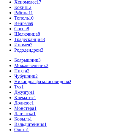
Хеномелес
17
Кохия
12
Рябина
11
Тополь
10
Вейгела
9
Сосна
8
Шелковица
8
Традесканция
8
Ипомея
7
Рододендрон
3
Боярышник
3
Можжевельник
2
Пихта
2
Чубушник
2
Никандра физалисовидная
2
Туя
1
Джузгун
1
Клематис
1
Долихос
1
Монстера
1
Лапчатка
1
Ковыль
1
Вальдштейния
1
Ольха
1