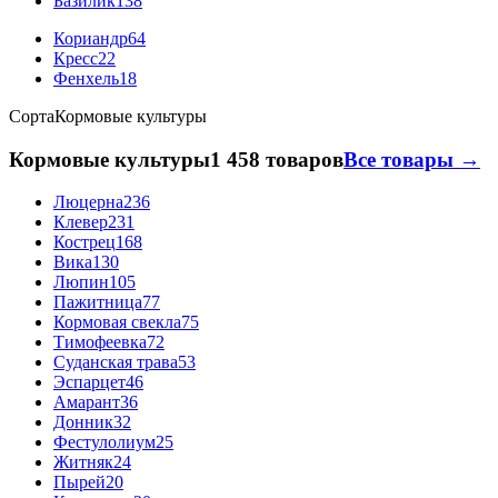
Базилик
138
Кориандр
64
Кресс
22
Фенхель
18
Сорта
Кормовые культуры
Кормовые культуры
1 458 товаров
Все товары →
Люцерна
236
Клевер
231
Кострец
168
Вика
130
Люпин
105
Пажитница
77
Кормовая свекла
75
Тимофеевка
72
Суданская трава
53
Эспарцет
46
Амарант
36
Донник
32
Фестулолиум
25
Житняк
24
Пырей
20