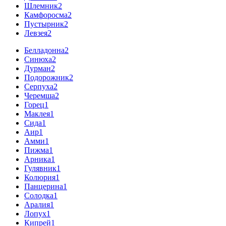
Шлемник
2
Камфоросма
2
Пустырник
2
Левзея
2
Белладонна
2
Синюха
2
Дурман
2
Подорожник
2
Серпуха
2
Черемша
2
Горец
1
Маклея
1
Сида
1
Аир
1
Амми
1
Пижма
1
Арника
1
Гулявник
1
Колюрия
1
Панцерина
1
Солодка
1
Аралия
1
Лопух
1
Кипрей
1