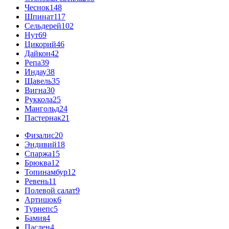
Чеснок
148
Шпинат
117
Сельдерей
102
Нут
69
Цикорий
46
Дайкон
42
Репа
39
Индау
38
Щавель
35
Вигна
30
Руккола
25
Мангольд
24
Пастернак
21
Физалис
20
Эндивий
18
Спаржа
15
Брюква
12
Топинамбур
12
Ревень
11
Полевой салат
9
Артишок
6
Турнепс
5
Бамия
4
Паслен
4