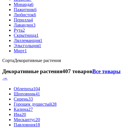
Монарда
6
Пажитник
6
Любисток
6
Перилла
4
Лавандин
3
Рута
2
Скрытница
1
Ляллеманция
1
Эльсгольция
1
Мирт
1
Сорта
Декоративные растения
Декоративные растения
407 товаров
Все товары
→
Облепиха
104
Шиповник
41
Сирень
33
Горошек душистый
28
Калина
27
Ива
20
Мискантус
20
Павловния
18