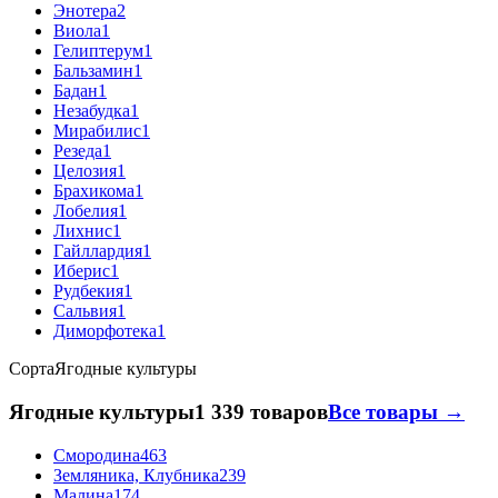
Энотера
2
Виола
1
Гелиптерум
1
Бальзамин
1
Бадан
1
Незабудка
1
Мирабилис
1
Резеда
1
Целозия
1
Брахикома
1
Лобелия
1
Лихнис
1
Гайллардия
1
Иберис
1
Рудбекия
1
Сальвия
1
Диморфотека
1
Сорта
Ягодные культуры
Ягодные культуры
1 339 товаров
Все товары →
Смородина
463
Земляника, Клубника
239
Малина
174