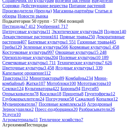
Справочник по культурам
Болезни растений
Вредители
Сорняки
Действующие вещества
Питание растений
Производители (бренды)
Магазины-партнёры
Статьи и
обзоры
Новости рынка
Подкатегории
50 групп · 57 064 позиций
Пестициды
7 412
Удобрения
1 717
Цитрусовые культуры
11
Экзотические культуры
28
Подвои
140
Лекарственные растения
161
Пряные травы
250
Декоративные
растения
407
Бахчевые культуры
1 551
Газонные травы
445
Грибы
129
Зеленные культуры
566
Кормовые культуры
1 458
Косточковые культуры
997
Овощные культуры
15 248
Орехоплодные культуры
204
Полевые культуры
10 189
Семечковые культуры
1 711
Технические культуры
7 626
Цветочные культуры
3 458
Ягодные культуры
1 339
Капельное орошение
112
Тракторы
312
Минитракторы
89
Комбайны
234
Мини-
комбайны
6
Жатки
107
Мотоблоки
100
Мототракторы
10
Сеялки
124
Культиваторы
422
Бороны
94
Плуги
85
Опрыскиватели
78
Косилки
18
Прицепы
8
Грунтофрезы
12
Глубокорыхлители
24
Погрузчики
58
Сажалки
6
Копалки
12
Мульчирователи
7
Посевные комплексы
16
Агродроны
4
Зерносушилки
2
Пресс-подборщики
20
Разбрасыватели
26
Услуги
10
Агроматериалы
11
Тепличное хозяйство
7
Агрохимия
Пестициды