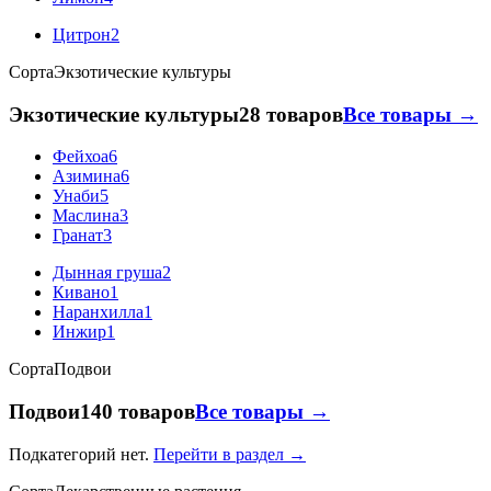
Цитрон
2
Сорта
Экзотические культуры
Экзотические культуры
28 товаров
Все товары →
Фейхоа
6
Азимина
6
Унаби
5
Маслина
3
Гранат
3
Дынная груша
2
Кивано
1
Наранхилла
1
Инжир
1
Сорта
Подвои
Подвои
140 товаров
Все товары →
Подкатегорий нет.
Перейти в раздел →