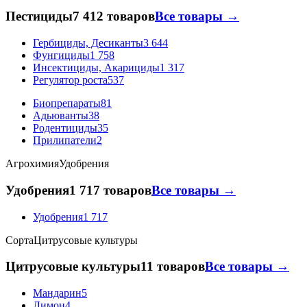
Пестициды
7 412 товаров
Все товары →
Гербициды, Десиканты
3 644
Фунгициды
1 758
Инсектициды, Акарициды
1 317
Регулятор роста
537
Биопрепараты
81
Адьюванты
38
Родентициды
35
Прилипатели
2
Агрохимия
Удобрения
Удобрения
1 717 товаров
Все товары →
Удобрения
1 717
Сорта
Цитрусовые культуры
Цитрусовые культуры
11 товаров
Все товары →
Мандарин
5
Лимон
4