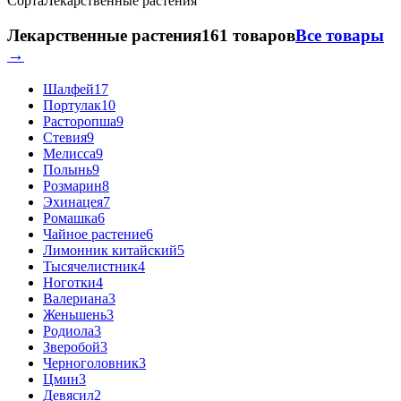
Сорта
Лекарственные растения
Лекарственные растения
161 товаров
Все товары
→
Шалфей
17
Портулак
10
Расторопша
9
Стевия
9
Мелисса
9
Полынь
9
Розмарин
8
Эхинацея
7
Ромашка
6
Чайное растение
6
Лимонник китайский
5
Тысячелистник
4
Ноготки
4
Валериана
3
Женьшень
3
Родиола
3
Зверобой
3
Черноголовник
3
Цмин
3
Девясил
2