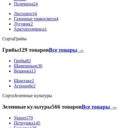
Полевица
24
Лисохвост
4
Газонные травосмеси
4
Луговик
2
Арктополевица
1
Сорта
Грибы
Грибы
129 товаров
Все товары →
Грибы
82
Шампиньон
30
Вешенка
13
Шиитаке
2
Агроцибе
2
Сорта
Зеленные культуры
Зеленные культуры
566 товаров
Все товары →
Укроп
179
Петрушка
145