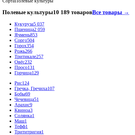
Сорта
Полевые культуры
Полевые культуры
10 189 товаров
Все товары →
Кукуруза
5 037
Пшеница
2 059
Ячмень
853
Сорго
504
Горох
354
Рожь
266
Тритикале
257
Овёс
232
Просо
131
Горчица
129
Рис
124
Гречка, Гречиха
107
Бобы
69
Чечевица
51
Арахис
9
Квиноа
3
Солянка
1
Маш
1
Тефф
1
Трититригия
1