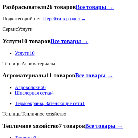
Разбрасыватели
26 товаров
Все товары →
Подкатегорий нет.
Перейти в раздел →
Сервис
Услуги
Услуги
10 товаров
Все товары →
Услуги
10
Теплицы
Агроматериалы
Агроматериалы
11 товаров
Все товары →
Агроволокно
6
Шпалерная сетка
4
Термоэкраны, Затеняющие сети
1
Теплицы
Тепличное хозяйство
Тепличное хозяйство
7 товаров
Все товары →
Теплицы
7