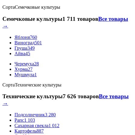
Сорта
Семечковые культуры
Семечковые культуры
1 711 товаров
Все товары
→
Яблоня
760
Виноград
501
Груша
349
Айва
45
Черемуха
28
Хурма
27
Мушмула
1
Сорта
Технические культуры
Технические культуры
7 626 товаров
Все товары
→
Подсолнечник
3 280
Рапс
1 103
Сахарная свекла
1 012
Картофель
887