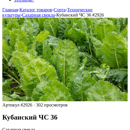
Главная
›
Каталог товаров
›
Сорта
›
Технические
культуры
›
Сахарная свекла
›
Кубанский ЧС 36
#2926
Артикул #2926
·
302 просмотров
Кубанский ЧС 36
Сахарная свекла