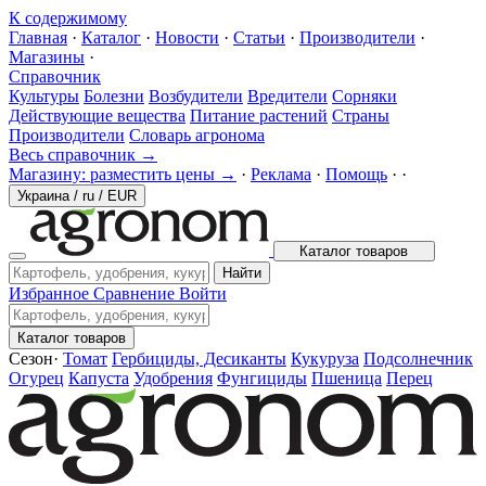
К содержимому
Главная
·
Каталог
·
Новости
·
Статьи
·
Производители
·
Магазины
·
Справочник
Культуры
Болезни
Возбудители
Вредители
Сорняки
Действующие вещества
Питание растений
Страны
Производители
Словарь агронома
Весь справочник →
Магазину: разместить цены →
·
Реклама
·
Помощь
·
·
Украина
/
ru
/
EUR
Каталог товаров
Найти
Избранное
Сравнение
Войти
Каталог товаров
Сезон
·
Томат
Гербициды, Десиканты
Кукуруза
Подсолнечник
Огурец
Капуста
Удобрения
Фунгициды
Пшеница
Перец