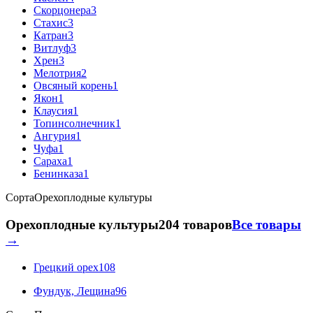
Скорцонера
3
Стахис
3
Катран
3
Витлуф
3
Хрен
3
Мелотрия
2
Овсяный корень
1
Якон
1
Клаусия
1
Топинсолнечник
1
Ангурия
1
Чуфа
1
Сараха
1
Бенинказа
1
Сорта
Орехоплодные культуры
Орехоплодные культуры
204 товаров
Все товары
→
Грецкий орех
108
Фундук, Лещина
96