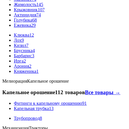
Жимолость
145
Крыжовник
107
Актинидия
74
Голубика
68
Ежевика
29
Клюква
12
Лох
9
Кизил
7
Брусника
4
Барбарис
3
Ирга
2
Арония
2
Княженика
1
Мелиорация
Капельное орошение
Капельное орошение
112 товаров
Все товары →
Фитинги к капельному орошению
91
Капельная трубка
13
Трубопровод
8
Механизация
Тракторы