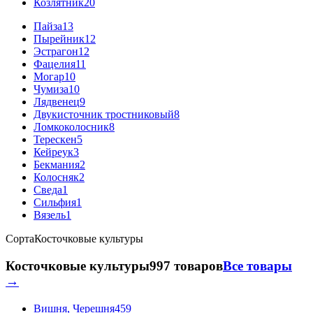
Козлятник
20
Пайза
13
Пырейник
12
Эстрагон
12
Фацелия
11
Могар
10
Чумиза
10
Лядвенец
9
Двукисточник тростниковый
8
Ломкоколосник
8
Терескен
5
Кейреук
3
Бекмания
2
Колосняк
2
Сведа
1
Сильфия
1
Вязель
1
Сорта
Косточковые культуры
Косточковые культуры
997 товаров
Все товары
→
Вишня, Черешня
459