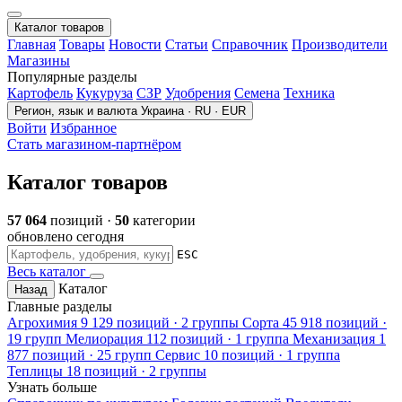
Каталог товаров
Главная
Товары
Новости
Статьи
Справочник
Производители
Магазины
Популярные разделы
Картофель
Кукуруза
СЗР
Удобрения
Семена
Техника
Регион, язык и валюта
Украина · RU · EUR
Войти
Избранное
Стать магазином-партнёром
Каталог товаров
57 064
позиций ·
50
категории
обновлено сегодня
ESC
Весь каталог
Каталог
Назад
Главные разделы
Агрохимия
9 129 позиций · 2 группы
Сорта
45 918 позиций ·
19 групп
Мелиорация
112 позиций · 1 группа
Механизация
1
877 позиций · 25 групп
Сервис
10 позиций · 1 группа
Теплицы
18 позиций · 2 группы
Узнать больше