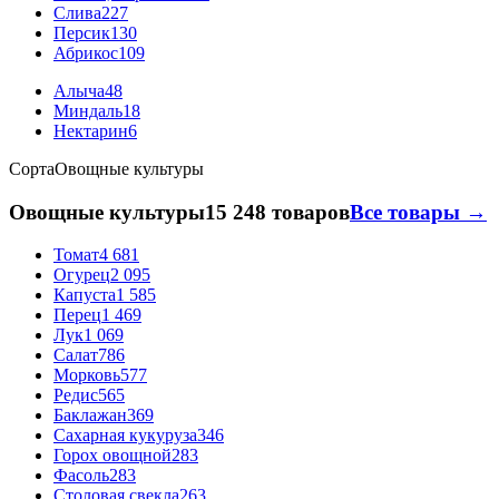
Слива
227
Персик
130
Абрикос
109
Алыча
48
Миндаль
18
Нектарин
6
Сорта
Овощные культуры
Овощные культуры
15 248 товаров
Все товары →
Томат
4 681
Огурец
2 095
Капуста
1 585
Перец
1 469
Лук
1 069
Салат
786
Морковь
577
Редис
565
Баклажан
369
Сахарная кукуруза
346
Горох овощной
283
Фасоль
283
Столовая свекла
263