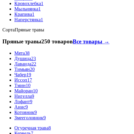
Кровохлебка
1
Мыльнянка
1
Крапива
1
Наперстянка
1
Сорта
Пряные травы
Пряные травы
250 товаров
Все товары →
Мята
38
Душица
23
Лаванда
22
Тимьян
20
Чабер
19
Иссоп
17
Тмин
10
Майоран
10
Нигелла
9
Лофант
9
Анис
9
Котовник
9
Змееголовник
9
Огуречная трава
8
Кервель
7