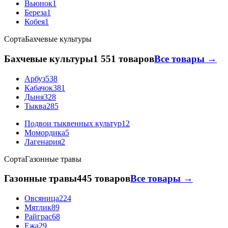
Вьюнок
1
Береза
1
Кобея
1
Сорта
Бахчевые культуры
Бахчевые культуры
1 551 товаров
Все товары →
Арбуз
538
Кабачок
381
Дыня
328
Тыква
285
Подвои тыквенных культур
12
Момордика
5
Лагенария
2
Сорта
Газонные травы
Газонные травы
445 товаров
Все товары →
Овсяница
224
Мятлик
89
Райграс
68
Ежа
29