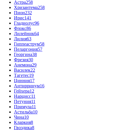
Астра
258
Хризантема
258
Пион
232
Ирис
141
Гладиолус
96
Флокс
86
Лилейник
64
Лилия
63
Гиппеаструм
58
Пеларгония
57
Георгина
38
Фрезия
30
Анемона
29
Василек
22
Тагетес
19
Цинния
17
Антирринум
16
Гейхера
12
Нарцисс
11
Петуния
11
Примула
11
Астильба
10
Чина
10
Кларкия
8
Гвоздика
8