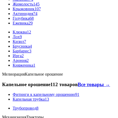
Жимолость
145
Крыжовник
107
Актинидия
74
Голубика
68
Ежевика
29
Клюква
12
Лох
9
Кизил
7
Брусника
4
Барбарис
3
Ирга
2
Арония
2
Княженика
1
Мелиорация
Капельное орошение
Капельное орошение
112 товаров
Все товары →
Фитинги к капельному орошению
91
Капельная трубка
13
Трубопровод
8
Механизация
Тракторы