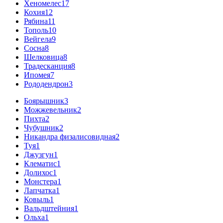
Хеномелес
17
Кохия
12
Рябина
11
Тополь
10
Вейгела
9
Сосна
8
Шелковица
8
Традесканция
8
Ипомея
7
Рододендрон
3
Боярышник
3
Можжевельник
2
Пихта
2
Чубушник
2
Никандра физалисовидная
2
Туя
1
Джузгун
1
Клематис
1
Долихос
1
Монстера
1
Лапчатка
1
Ковыль
1
Вальдштейния
1
Ольха
1