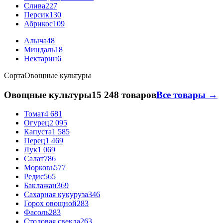
Слива
227
Персик
130
Абрикос
109
Алыча
48
Миндаль
18
Нектарин
6
Сорта
Овощные культуры
Овощные культуры
15 248 товаров
Все товары →
Томат
4 681
Огурец
2 095
Капуста
1 585
Перец
1 469
Лук
1 069
Салат
786
Морковь
577
Редис
565
Баклажан
369
Сахарная кукуруза
346
Горох овощной
283
Фасоль
283
Столовая свекла
263