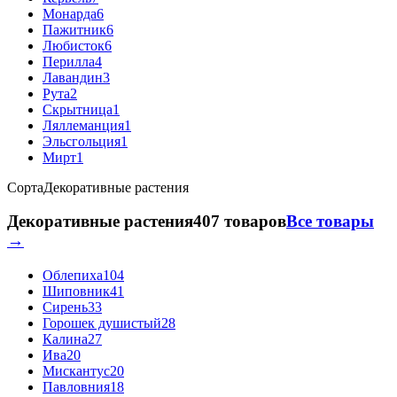
Монарда
6
Пажитник
6
Любисток
6
Перилла
4
Лавандин
3
Рута
2
Скрытница
1
Ляллеманция
1
Эльсгольция
1
Мирт
1
Сорта
Декоративные растения
Декоративные растения
407 товаров
Все товары
→
Облепиха
104
Шиповник
41
Сирень
33
Горошек душистый
28
Калина
27
Ива
20
Мискантус
20
Павловния
18