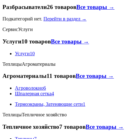
Разбрасыватели
26 товаров
Все товары →
Подкатегорий нет.
Перейти в раздел →
Сервис
Услуги
Услуги
10 товаров
Все товары →
Услуги
10
Теплицы
Агроматериалы
Агроматериалы
11 товаров
Все товары →
Агроволокно
6
Шпалерная сетка
4
Термоэкраны, Затеняющие сети
1
Теплицы
Тепличное хозяйство
Тепличное хозяйство
7 товаров
Все товары →
Теплицы
7