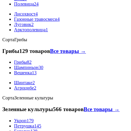
Полевица
24
Лисохвост
4
Газонные травосмеси
4
Луговик
2
Арктополевица
1
Сорта
Грибы
Грибы
129 товаров
Все товары →
Грибы
82
Шампиньон
30
Вешенка
13
Шиитаке
2
Агроцибе
2
Сорта
Зеленные культуры
Зеленные культуры
566 товаров
Все товары →
Укроп
179
Петрушка
145