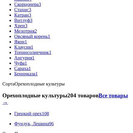
Скорцонера
3
Стахис
3
Катран
3
Витлуф
3
Хрен
3
Мелотрия
2
Овсяный корень
1
Якон
1
Клаусия
1
Топинсолнечник
1
Ангурия
1
Чуфа
1
Сараха
1
Бенинказа
1
Сорта
Орехоплодные культуры
Орехоплодные культуры
204 товаров
Все товары
→
Грецкий орех
108
Фундук, Лещина
96