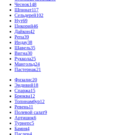
Чеснок
148
Шпинат
117
Сельдерей
102
Нут
69
Цикорий
46
Дайкон
42
Репа
39
Индау
38
Щавель
35
Вигна
30
Руккола
25
Мангольд
24
Пастернак
21
Физалис
20
Эндивий
18
Спаржа
15
Брюква
12
Топинамбур
12
Ревень
11
Полевой салат
9
Артишок
6
Турнепс
5
Бамия
4
Паслен
4