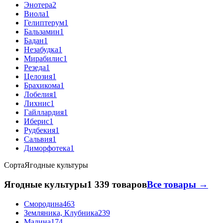
Энотера
2
Виола
1
Гелиптерум
1
Бальзамин
1
Бадан
1
Незабудка
1
Мирабилис
1
Резеда
1
Целозия
1
Брахикома
1
Лобелия
1
Лихнис
1
Гайллардия
1
Иберис
1
Рудбекия
1
Сальвия
1
Диморфотека
1
Сорта
Ягодные культуры
Ягодные культуры
1 339 товаров
Все товары →
Смородина
463
Земляника, Клубника
239
Малина
174