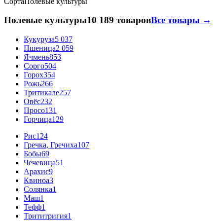
Сорта
Полевые культуры
Полевые культуры
10 189 товаров
Все товары →
Кукуруза
5 037
Пшеница
2 059
Ячмень
853
Сорго
504
Горох
354
Рожь
266
Тритикале
257
Овёс
232
Просо
131
Горчица
129
Рис
124
Гречка, Гречиха
107
Бобы
69
Чечевица
51
Арахис
9
Квиноа
3
Солянка
1
Маш
1
Тефф
1
Трититригия
1