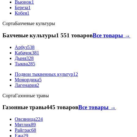
Вьюнок
1
Береза
1
Кобея
1
Сорта
Бахчевые культуры
Бахчевые культуры
1 551 товаров
Все товары →
Арбуз
538
Кабачок
381
Дыня
328
Тыква
285
Подвои тыквенных культур
12
Момордика
5
Лагенария
2
Сорта
Газонные травы
Газонные травы
445 товаров
Все товары →
Овсяница
224
Мятлик
89
Райграс
68
Ежа
29