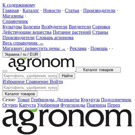
К содержимому
Главная
·
Каталог
·
Новости
·
Статьи
·
Производители
·
Магазины
·
Справочник
Культуры
Болезни
Возбудители
Вредители
Сорняки
Действующие вещества
Питание растений
Страны
Производители
Словарь агронома
Весь справочник →
Магазину: разместить цены →
·
Реклама
·
Помощь
·
·
Украина
/
ru
/
EUR
Каталог товаров
Найти
Избранное
Сравнение
Войти
Каталог товаров
Сезон
·
Томат
Гербициды, Десиканты
Кукуруза
Подсолнечник
Огурец
Капуста
Удобрения
Фунгициды
Пшеница
Перец