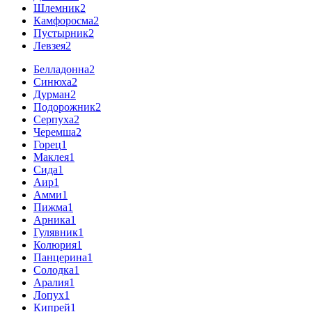
Шлемник
2
Камфоросма
2
Пустырник
2
Левзея
2
Белладонна
2
Синюха
2
Дурман
2
Подорожник
2
Серпуха
2
Черемша
2
Горец
1
Маклея
1
Сида
1
Аир
1
Амми
1
Пижма
1
Арника
1
Гулявник
1
Колюрия
1
Панцерина
1
Солодка
1
Аралия
1
Лопух
1
Кипрей
1