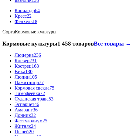
Базилик
138
Кориандр
64
Кресс
22
Фенхель
18
Сорта
Кормовые культуры
Кормовые культуры
1 458 товаров
Все товары →
Люцерна
236
Клевер
231
Кострец
168
Вика
130
Люпин
105
Пажитница
77
Кормовая свекла
75
Тимофеевка
72
Суданская трава
53
Эспарцет
46
Амарант
36
Донник
32
Фестулолиум
25
Житняк
24
Пырей
20