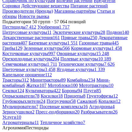
Справочник по культурам
Болезни растений
Вредители
Сорняки
Действующие вещества
Питание растений
Производители (бренды)
Магазины-партнёры
Статьи и
обзоры
Новости рынка
Подкатегории
50 групп · 57 064 позиций
Пестициды
7 412
Удобрения
1 717
Цитрусовые культуры
11
Экзотические культуры
28
Подвои
140
Лекарственные растения
161
Пряные травы
250
Декоративные
растения
407
Бахчевые культуры
1 551
Газонные травы
445
Грибы
129
Зеленные культуры
566
Кормовые культуры
1 458
Косточковые культуры
997
Овощные культуры
15 248
Орехоплодные культуры
204
Полевые культуры
10 189
Семечковые культуры
1 711
Технические культуры
7 626
Цветочные культуры
3 458
Ягодные культуры
1 339
Капельное орошение
112
Тракторы
312
Минитракторы
89
Комбайны
234
Мини-
комбайны
6
Жатки
107
Мотоблоки
100
Мототракторы
10
Сеялки
124
Культиваторы
422
Бороны
94
Плуги
85
Опрыскиватели
78
Косилки
18
Прицепы
8
Грунтофрезы
12
Глубокорыхлители
24
Погрузчики
58
Сажалки
6
Копалки
12
Мульчирователи
7
Посевные комплексы
16
Агродроны
4
Зерносушилки
2
Пресс-подборщики
20
Разбрасыватели
26
Услуги
10
Агроматериалы
11
Тепличное хозяйство
7
Агрохимия
Пестициды