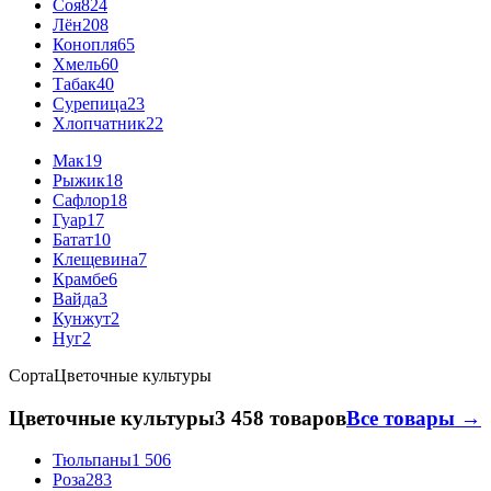
Соя
824
Лён
208
Конопля
65
Хмель
60
Табак
40
Сурепица
23
Хлопчатник
22
Мак
19
Рыжик
18
Сафлор
18
Гуар
17
Батат
10
Клещевина
7
Крамбе
6
Вайда
3
Кунжут
2
Нуг
2
Сорта
Цветочные культуры
Цветочные культуры
3 458 товаров
Все товары →
Тюльпаны
1 506
Роза
283