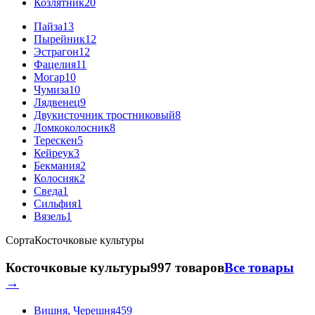
Козлятник
20
Пайза
13
Пырейник
12
Эстрагон
12
Фацелия
11
Могар
10
Чумиза
10
Лядвенец
9
Двукисточник тростниковый
8
Ломкоколосник
8
Терескен
5
Кейреук
3
Бекмания
2
Колосняк
2
Сведа
1
Сильфия
1
Вязель
1
Сорта
Косточковые культуры
Косточковые культуры
997 товаров
Все товары
→
Вишня, Черешня
459