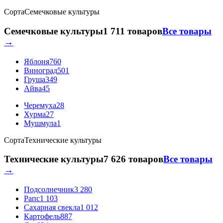
Сорта
Семечковые культуры
Семечковые культуры
1 711 товаров
Все товары
→
Яблоня
760
Виноград
501
Груша
349
Айва
45
Черемуха
28
Хурма
27
Мушмула
1
Сорта
Технические культуры
Технические культуры
7 626 товаров
Все товары
→
Подсолнечник
3 280
Рапс
1 103
Сахарная свекла
1 012
Картофель
887