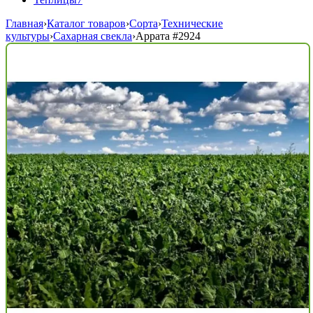
Главная
›
Каталог товаров
›
Сорта
›
Технические
культуры
›
Сахарная свекла
›
Аррата
#2924