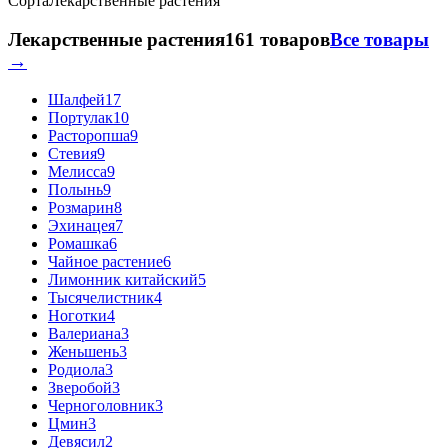
Сорта
Лекарственные растения
Лекарственные растения
161 товаров
Все товары
→
Шалфей
17
Портулак
10
Расторопша
9
Стевия
9
Мелисса
9
Полынь
9
Розмарин
8
Эхинацея
7
Ромашка
6
Чайное растение
6
Лимонник китайский
5
Тысячелистник
4
Ноготки
4
Валериана
3
Женьшень
3
Родиола
3
Зверобой
3
Черноголовник
3
Цмин
3
Девясил
2