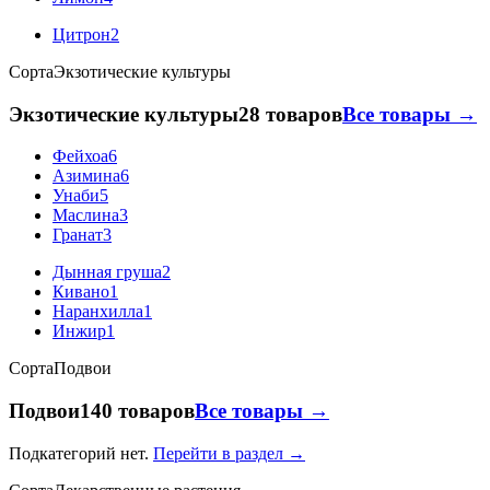
Цитрон
2
Сорта
Экзотические культуры
Экзотические культуры
28 товаров
Все товары →
Фейхоа
6
Азимина
6
Унаби
5
Маслина
3
Гранат
3
Дынная груша
2
Кивано
1
Наранхилла
1
Инжир
1
Сорта
Подвои
Подвои
140 товаров
Все товары →
Подкатегорий нет.
Перейти в раздел →