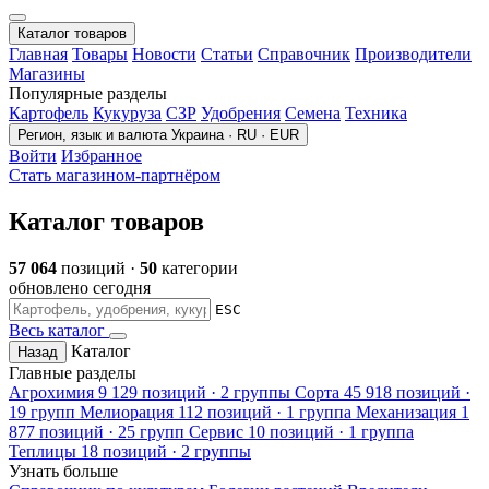
Каталог товаров
Главная
Товары
Новости
Статьи
Справочник
Производители
Магазины
Популярные разделы
Картофель
Кукуруза
СЗР
Удобрения
Семена
Техника
Регион, язык и валюта
Украина · RU · EUR
Войти
Избранное
Стать магазином-партнёром
Каталог товаров
57 064
позиций ·
50
категории
обновлено сегодня
ESC
Весь каталог
Каталог
Назад
Главные разделы
Агрохимия
9 129 позиций · 2 группы
Сорта
45 918 позиций ·
19 групп
Мелиорация
112 позиций · 1 группа
Механизация
1
877 позиций · 25 групп
Сервис
10 позиций · 1 группа
Теплицы
18 позиций · 2 группы
Узнать больше