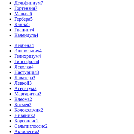
Дельфиниум
7
Гортензия
7
Мальва
6
Гербера
5
Канна
5
Гиацинт
4
Календула
4
Вербена
4
Эшшольция
4
Гелихризум
4
Гипсофила
4
Ясколка
4
Настурция
3
Лаватера
3
Левкой
3
Агератум
3
Маргаритка
2
Клеома
2
Космея
2
Колокольчик
2
Нивяник
2
Кореопсис
2
Сальпиглоссис
2
Аквилегия
2