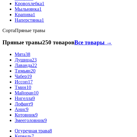
Кровохлебка
1
Мыльнянка
1
Крапива
1
Наперстянка
1
Сорта
Пряные травы
Пряные травы
250 товаров
Все товары →
Мята
38
Душица
23
Лаванда
22
Тимьян
20
Чабер
19
Иссоп
17
Тмин
10
Майоран
10
Нигелла
9
Лофант
9
Анис
9
Котовник
9
Змееголовник
9
Огуречная трава
8
Кервель
7