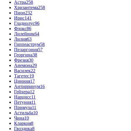
Астра
258
Хризантема
258
Пион
232
Ирис
141
Гладиолус
96
Флокс
86
Лилейник
64
Лилия
63
Гиппеаструм
58
Пеларгония
57
Георгина
38
Фрезия
30
Анемона
29
Василек
22
Тагетес
19
Цинния
17
Антирринум
16
Гейхера
12
Нарцисс
11
Петуния
11
Примула
11
Астильба
10
Чина
10
Кларкия
8
Гвоздика
8