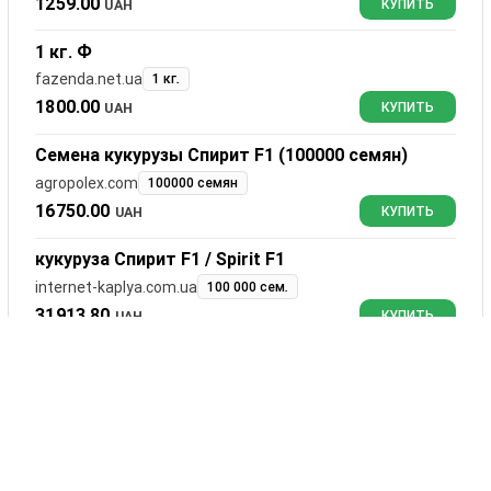
1259.00
UAH
КУПИТЬ
1 кг. Ф
fazenda.net.ua
1 кг.
1800.00
UAH
КУПИТЬ
Семена кукурузы Спирит F1 (100000 семян)
agropolex.com
100000 семян
16750.00
UAH
КУПИТЬ
кукуруза Спирит F1 / Spirit F1
internet-kaplya.com.ua
100 000 сем.
31913.80
UAH
КУПИТЬ
100 000 насінин
fazenda.net.ua
100 000 насінин
31914.00
UAH
КУПИТЬ
Кукуруза сахарная Спирит F1 / Spirit F1 100000
семян (Syngenta)