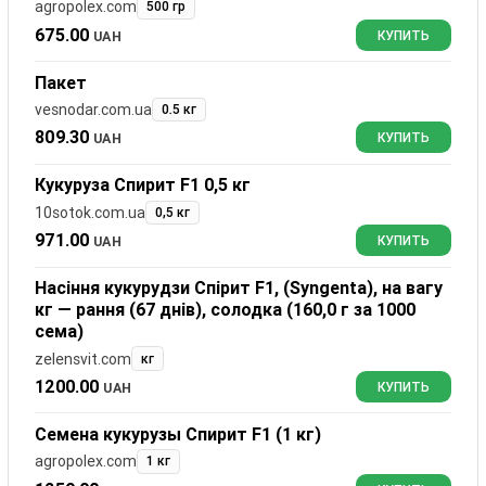
agropolex.com
500 гр
675.00
UAH
КУПИТЬ
Пакет
vesnodar.com.ua
0.5 кг
809.30
UAH
КУПИТЬ
Кукуруза Спирит F1 0,5 кг
10sotok.com.ua
0,5 кг
971.00
UAH
КУПИТЬ
Насіння кукурудзи Спірит F1, (Syngenta), на вагу
кг — рання (67 днів), солодка (160,0 г за 1000
сема)
zelensvit.com
кг
1200.00
UAH
КУПИТЬ
Семена кукурузы Спирит F1 (1 кг)
agropolex.com
1 кг