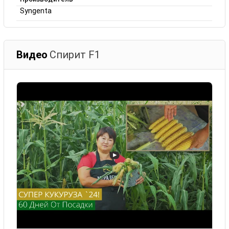
Syngenta
Видео
Спирит F1
▶