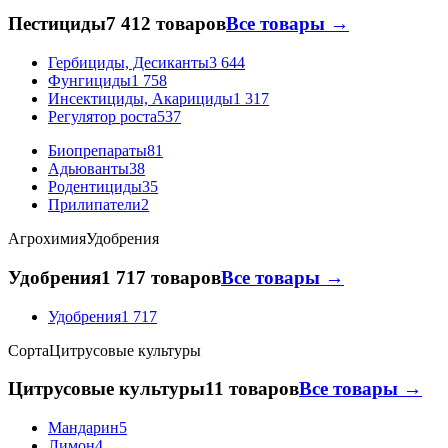
Пестициды
7 412 товаров
Все товары →
Гербициды, Десиканты
3 644
Фунгициды
1 758
Инсектициды, Акарициды
1 317
Регулятор роста
537
Биопрепараты
81
Адьюванты
38
Родентициды
35
Прилипатели
2
Агрохимия
Удобрения
Удобрения
1 717 товаров
Все товары →
Удобрения
1 717
Сорта
Цитрусовые культуры
Цитрусовые культуры
11 товаров
Все товары →
Мандарин
5
Лимон
4