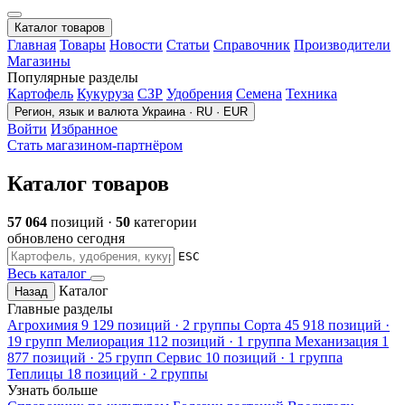
Каталог товаров
Главная
Товары
Новости
Статьи
Справочник
Производители
Магазины
Популярные разделы
Картофель
Кукуруза
СЗР
Удобрения
Семена
Техника
Регион, язык и валюта
Украина · RU · EUR
Войти
Избранное
Стать магазином-партнёром
Каталог товаров
57 064
позиций ·
50
категории
обновлено сегодня
ESC
Весь каталог
Каталог
Назад
Главные разделы
Агрохимия
9 129 позиций · 2 группы
Сорта
45 918 позиций ·
19 групп
Мелиорация
112 позиций · 1 группа
Механизация
1
877 позиций · 25 групп
Сервис
10 позиций · 1 группа
Теплицы
18 позиций · 2 группы
Узнать больше