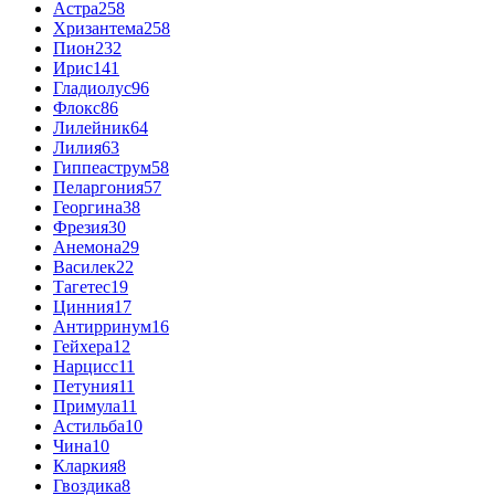
Астра
258
Хризантема
258
Пион
232
Ирис
141
Гладиолус
96
Флокс
86
Лилейник
64
Лилия
63
Гиппеаструм
58
Пеларгония
57
Георгина
38
Фрезия
30
Анемона
29
Василек
22
Тагетес
19
Цинния
17
Антирринум
16
Гейхера
12
Нарцисс
11
Петуния
11
Примула
11
Астильба
10
Чина
10
Кларкия
8
Гвоздика
8