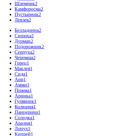
Шлемник
2
Камфоросма
2
Пустырник
2
Левзея
2
Белладонна
2
Синюха
2
Дурман
2
Подорожник
2
Серпуха
2
Черемша
2
Горец
1
Маклея
1
Сида
1
Аир
1
Амми
1
Пижма
1
Арника
1
Гулявник
1
Колюрия
1
Панцерина
1
Солодка
1
Аралия
1
Лопух
1
Кипрей
1