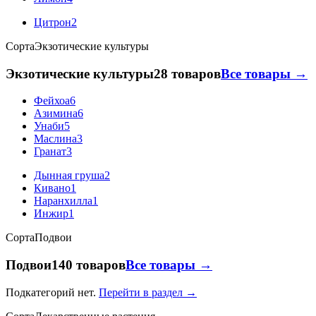
Цитрон
2
Сорта
Экзотические культуры
Экзотические культуры
28 товаров
Все товары →
Фейхоа
6
Азимина
6
Унаби
5
Маслина
3
Гранат
3
Дынная груша
2
Кивано
1
Наранхилла
1
Инжир
1
Сорта
Подвои
Подвои
140 товаров
Все товары →
Подкатегорий нет.
Перейти в раздел →