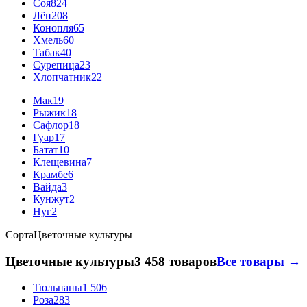
Соя
824
Лён
208
Конопля
65
Хмель
60
Табак
40
Сурепица
23
Хлопчатник
22
Мак
19
Рыжик
18
Сафлор
18
Гуар
17
Батат
10
Клещевина
7
Крамбе
6
Вайда
3
Кунжут
2
Нуг
2
Сорта
Цветочные культуры
Цветочные культуры
3 458 товаров
Все товары →
Тюльпаны
1 506
Роза
283