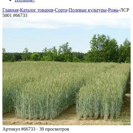
Главная
›
Каталог товаров
›
Сорта
›
Полевые культуры
›
Рожь
›
ЛСР
5001
#66733
Артикул #66733
·
39 просмотров