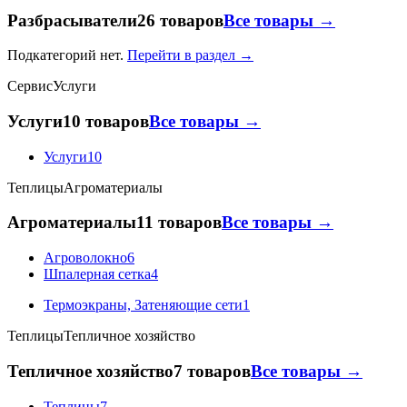
Разбрасыватели
26 товаров
Все товары →
Подкатегорий нет.
Перейти в раздел →
Сервис
Услуги
Услуги
10 товаров
Все товары →
Услуги
10
Теплицы
Агроматериалы
Агроматериалы
11 товаров
Все товары →
Агроволокно
6
Шпалерная сетка
4
Термоэкраны, Затеняющие сети
1
Теплицы
Тепличное хозяйство
Тепличное хозяйство
7 товаров
Все товары →
Теплицы
7