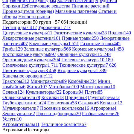
Справочник по культурам
Болезни растений
Вредители
Сорняки
Действующие вещества
Питание растений
Производители (бренды)
Магазины-партнёры
Статьи и
обзоры
Новости рынка
Подкатегории
50 групп · 57 064 позиций
Пестициды
7 412
Удобрения
1 717
Цитрусовые культуры
11
Экзотические культуры
28
Подвои
140
Лекарственные растения
161
Пряные травы
250
Декоративные
растения
407
Бахчевые культуры
1 551
Газонные травы
445
Грибы
129
Зеленные культуры
566
Кормовые культуры
1 458
Косточковые культуры
997
Овощные культуры
15 248
Орехоплодные культуры
204
Полевые культуры
10 189
Семечковые культуры
1 711
Технические культуры
7 626
Цветочные культуры
3 458
Ягодные культуры
1 339
Капельное орошение
112
Тракторы
312
Минитракторы
89
Комбайны
234
Мини-
комбайны
6
Жатки
107
Мотоблоки
100
Мототракторы
10
Сеялки
124
Культиваторы
422
Бороны
94
Плуги
85
Опрыскиватели
78
Косилки
18
Прицепы
8
Грунтофрезы
12
Глубокорыхлители
24
Погрузчики
58
Сажалки
6
Копалки
12
Мульчирователи
7
Посевные комплексы
16
Агродроны
4
Зерносушилки
2
Пресс-подборщики
20
Разбрасыватели
26
Услуги
10
Агроматериалы
11
Тепличное хозяйство
7
Агрохимия
Пестициды