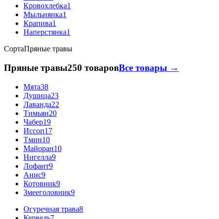
Кровохлебка
1
Мыльнянка
1
Крапива
1
Наперстянка
1
Сорта
Пряные травы
Пряные травы
250 товаров
Все товары →
Мята
38
Душица
23
Лаванда
22
Тимьян
20
Чабер
19
Иссоп
17
Тмин
10
Майоран
10
Нигелла
9
Лофант
9
Анис
9
Котовник
9
Змееголовник
9
Огуречная трава
8
Кервель
7