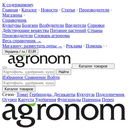
К содержимому
Главная
·
Каталог
·
Новости
·
Статьи
·
Производители
·
Магазины
·
Справочник
Культуры
Болезни
Возбудители
Вредители
Сорняки
Действующие вещества
Питание растений
Страны
Производители
Словарь агронома
Весь справочник →
Магазину: разместить цены →
·
Реклама
·
Помощь
·
·
Украина
/
ru
/
EUR
Каталог товаров
Найти
Избранное
Сравнение
Войти
Каталог товаров
Сезон
·
Томат
Гербициды, Десиканты
Кукуруза
Подсолнечник
Огурец
Капуста
Удобрения
Фунгициды
Пшеница
Перец