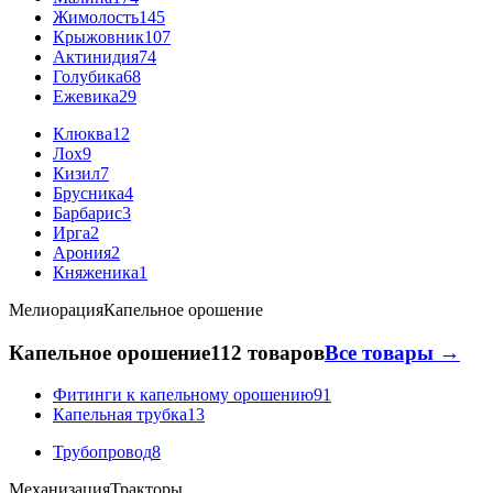
Жимолость
145
Крыжовник
107
Актинидия
74
Голубика
68
Ежевика
29
Клюква
12
Лох
9
Кизил
7
Брусника
4
Барбарис
3
Ирга
2
Арония
2
Княженика
1
Мелиорация
Капельное орошение
Капельное орошение
112 товаров
Все товары →
Фитинги к капельному орошению
91
Капельная трубка
13
Трубопровод
8
Механизация
Тракторы