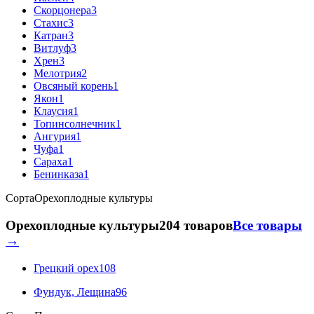
Скорцонера
3
Стахис
3
Катран
3
Витлуф
3
Хрен
3
Мелотрия
2
Овсяный корень
1
Якон
1
Клаусия
1
Топинсолнечник
1
Ангурия
1
Чуфа
1
Сараха
1
Бенинказа
1
Сорта
Орехоплодные культуры
Орехоплодные культуры
204 товаров
Все товары
→
Грецкий орех
108
Фундук, Лещина
96