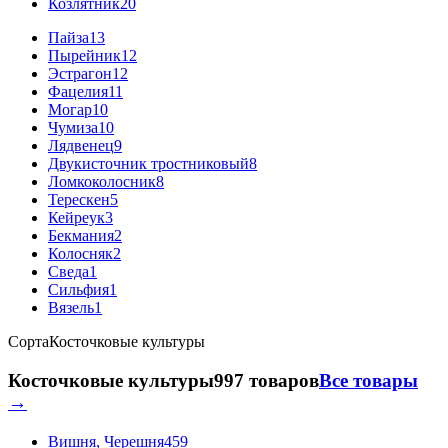
Козлятник
20
Пайза
13
Пырейник
12
Эстрагон
12
Фацелия
11
Могар
10
Чумиза
10
Лядвенец
9
Двукисточник тростниковый
8
Ломкоколосник
8
Терескен
5
Кейреук
3
Бекмания
2
Колосняк
2
Сведа
1
Сильфия
1
Вязель
1
Сорта
Косточковые культуры
Косточковые культуры
997 товаров
Все товары
→
Вишня, Черешня
459