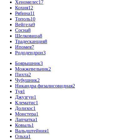
Хеномелес
17
Кохия
12
Рябина
11
Тополь
10
Вейгела
9
Сосна
8
Шелковица
8
Традесканция
8
Ипомея
7
Рододендрон
3
Боярышник
3
Можжевельник
2
Пихта
2
Чубушник
2
Никандра физалисовидная
2
Туя
1
Джузгун
1
Клематис
1
Долихос
1
Монстера
1
Лапчатка
1
Ковыль
1
Вальдштейния
1
Ольха
1