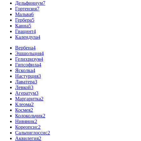
Дельфиниум
7
Гортензия
7
Мальва
6
Гербера
5
Канна
5
Гиацинт
4
Календула
4
Вербена
4
Эшшольция
4
Гелихризум
4
Гипсофила
4
Ясколка
4
Настурция
3
Лаватера
3
Левкой
3
Агератум
3
Маргаритка
2
Клеома
2
Космея
2
Колокольчик
2
Нивяник
2
Кореопсис
2
Сальпиглоссис
2
Аквилегия
2