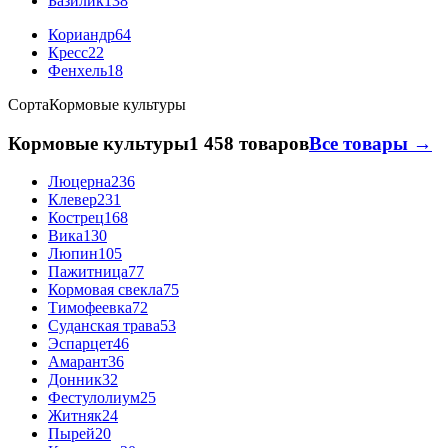
Базилик
138
Кориандр
64
Кресс
22
Фенхель
18
Сорта
Кормовые культуры
Кормовые культуры
1 458 товаров
Все товары →
Люцерна
236
Клевер
231
Кострец
168
Вика
130
Люпин
105
Пажитница
77
Кормовая свекла
75
Тимофеевка
72
Суданская трава
53
Эспарцет
46
Амарант
36
Донник
32
Фестулолиум
25
Житняк
24
Пырей
20