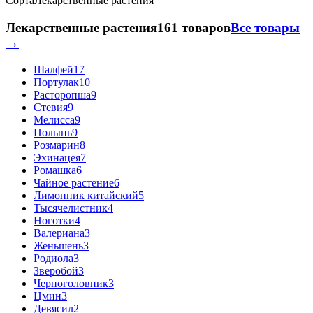
Сорта
Лекарственные растения
Лекарственные растения
161 товаров
Все товары
→
Шалфей
17
Портулак
10
Расторопша
9
Стевия
9
Мелисса
9
Полынь
9
Розмарин
8
Эхинацея
7
Ромашка
6
Чайное растение
6
Лимонник китайский
5
Тысячелистник
4
Ноготки
4
Валериана
3
Женьшень
3
Родиола
3
Зверобой
3
Черноголовник
3
Цмин
3
Девясил
2