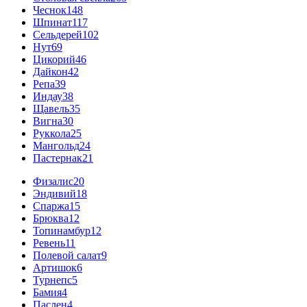
Чеснок
148
Шпинат
117
Сельдерей
102
Нут
69
Цикорий
46
Дайкон
42
Репа
39
Индау
38
Щавель
35
Вигна
30
Руккола
25
Мангольд
24
Пастернак
21
Физалис
20
Эндивий
18
Спаржа
15
Брюква
12
Топинамбур
12
Ревень
11
Полевой салат
9
Артишок
6
Турнепс
5
Бамия
4
Паслен
4