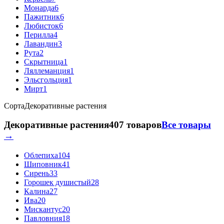
Монарда
6
Пажитник
6
Любисток
6
Перилла
4
Лавандин
3
Рута
2
Скрытница
1
Ляллеманция
1
Эльсгольция
1
Мирт
1
Сорта
Декоративные растения
Декоративные растения
407 товаров
Все товары
→
Облепиха
104
Шиповник
41
Сирень
33
Горошек душистый
28
Калина
27
Ива
20
Мискантус
20
Павловния
18