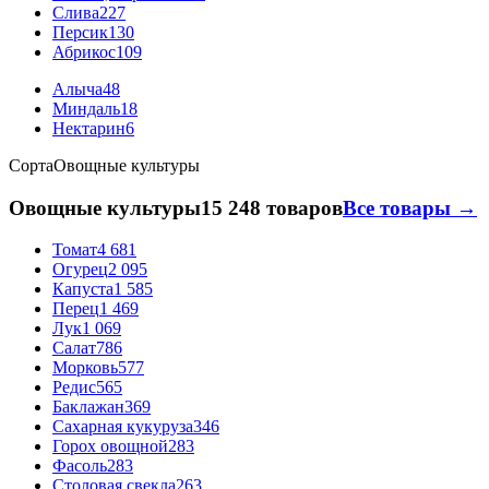
Слива
227
Персик
130
Абрикос
109
Алыча
48
Миндаль
18
Нектарин
6
Сорта
Овощные культуры
Овощные культуры
15 248 товаров
Все товары →
Томат
4 681
Огурец
2 095
Капуста
1 585
Перец
1 469
Лук
1 069
Салат
786
Морковь
577
Редис
565
Баклажан
369
Сахарная кукуруза
346
Горох овощной
283
Фасоль
283
Столовая свекла
263