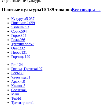
Сорта
Полевые культуры
Полевые культуры
10 189 товаров
Все товары →
Кукуруза
5 037
Пшеница
2 059
Ячмень
853
Сорго
504
Горох
354
Рожь
266
Тритикале
257
Овёс
232
Просо
131
Горчица
129
Рис
124
Гречка, Гречиха
107
Бобы
69
Чечевица
51
Арахис
9
Квиноа
3
Солянка
1
Маш
1
Тефф
1
Трититригия
1