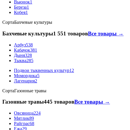
Вьюнок
1
Береза
1
Кобея
1
Сорта
Бахчевые культуры
Бахчевые культуры
1 551 товаров
Все товары →
Арбуз
538
Кабачок
381
Дыня
328
Тыква
285
Подвои тыквенных культур
12
Момордика
5
Лагенария
2
Сорта
Газонные травы
Газонные травы
445 товаров
Все товары →
Овсяница
224
Мятлик
89
Райграс
68
Ежа
29