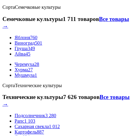
Сорта
Семечковые культуры
Семечковые культуры
1 711 товаров
Все товары
→
Яблоня
760
Виноград
501
Груша
349
Айва
45
Черемуха
28
Хурма
27
Мушмула
1
Сорта
Технические культуры
Технические культуры
7 626 товаров
Все товары
→
Подсолнечник
3 280
Рапс
1 103
Сахарная свекла
1 012
Картофель
887