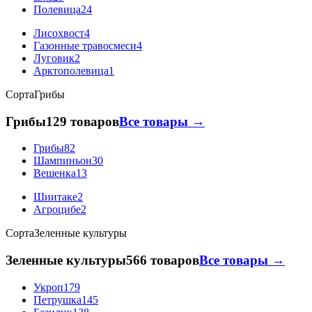
Полевица
24
Лисохвост
4
Газонные травосмеси
4
Луговик
2
Арктополевица
1
Сорта
Грибы
Грибы
129 товаров
Все товары →
Грибы
82
Шампиньон
30
Вешенка
13
Шиитаке
2
Агроцибе
2
Сорта
Зеленные культуры
Зеленные культуры
566 товаров
Все товары →
Укроп
179
Петрушка
145