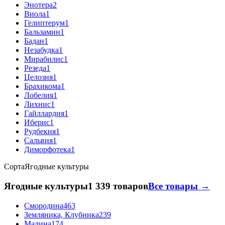
Энотера
2
Виола
1
Гелиптерум
1
Бальзамин
1
Бадан
1
Незабудка
1
Мирабилис
1
Резеда
1
Целозия
1
Брахикома
1
Лобелия
1
Лихнис
1
Гайллардия
1
Иберис
1
Рудбекия
1
Сальвия
1
Диморфотека
1
Сорта
Ягодные культуры
Ягодные культуры
1 339 товаров
Все товары →
Смородина
463
Земляника, Клубника
239
Малина
174