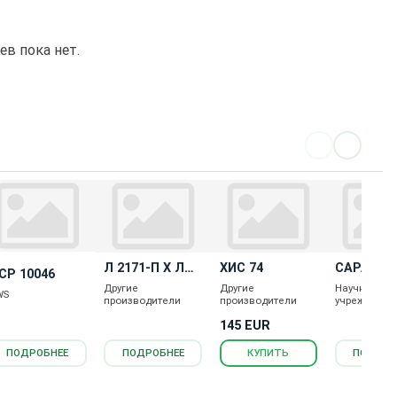
в пока нет.
Л 2171-П Х Л
ХИС 74
САРАТОВ
СР 10046
2177-Н
5
Другие
Другие
Научные
WS
производители
производители
учреждения
145 EUR
ПОДРОБНЕЕ
ПОДРОБНЕЕ
КУПИТЬ
ПОДРОБ