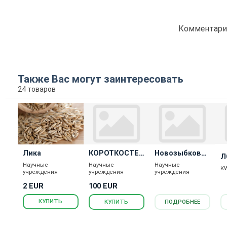
Комментарие
Также Вас могут заинтересовать
24 товаров
Лика
КОРОТКОСТЕБ
Новозыбковск
Л
ЕЛЬНАЯ 69
ая Нива
Научные
Научные
Научные
K
учреждения
учреждения
учреждения
2 EUR
100 EUR
КУПИТЬ
КУПИТЬ
ПОДРОБНЕЕ