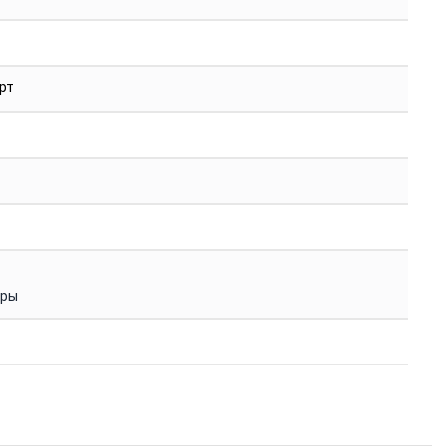
рт
уры