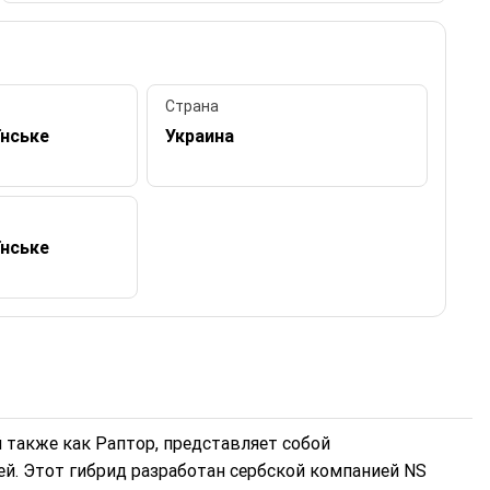
Страна
їнське
Украина
їнське
й также как Раптор, представляет собой
ей. Этот гибрид разработан сербской компанией NS