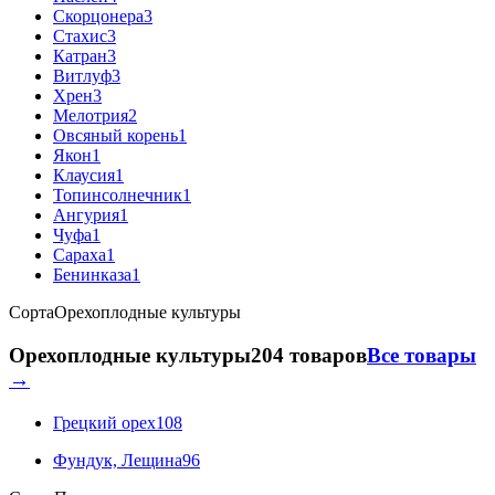
Скорцонера
3
Стахис
3
Катран
3
Витлуф
3
Хрен
3
Мелотрия
2
Овсяный корень
1
Якон
1
Клаусия
1
Топинсолнечник
1
Ангурия
1
Чуфа
1
Сараха
1
Бенинказа
1
Сорта
Орехоплодные культуры
Орехоплодные культуры
204 товаров
Все товары
→
Грецкий орех
108
Фундук, Лещина
96