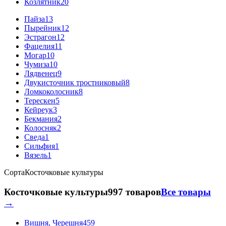
Козлятник
20
Пайза
13
Пырейник
12
Эстрагон
12
Фацелия
11
Могар
10
Чумиза
10
Лядвенец
9
Двукисточник тростниковый
8
Ломкоколосник
8
Терескен
5
Кейреук
3
Бекмания
2
Колосняк
2
Сведа
1
Сильфия
1
Вязель
1
Сорта
Косточковые культуры
Косточковые культуры
997 товаров
Все товары
→
Вишня, Черешня
459