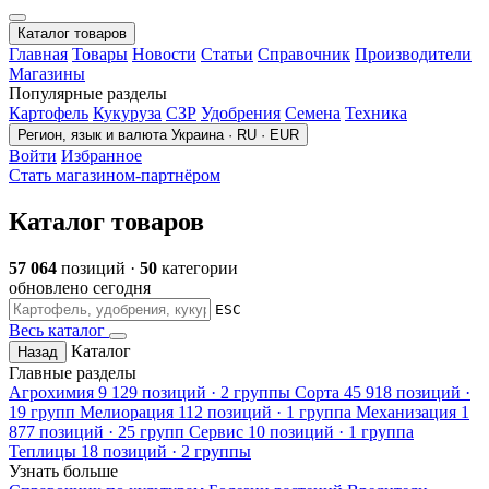
Каталог товаров
Главная
Товары
Новости
Статьи
Справочник
Производители
Магазины
Популярные разделы
Картофель
Кукуруза
СЗР
Удобрения
Семена
Техника
Регион, язык и валюта
Украина · RU · EUR
Войти
Избранное
Стать магазином-партнёром
Каталог товаров
57 064
позиций ·
50
категории
обновлено сегодня
ESC
Весь каталог
Каталог
Назад
Главные разделы
Агрохимия
9 129 позиций · 2 группы
Сорта
45 918 позиций ·
19 групп
Мелиорация
112 позиций · 1 группа
Механизация
1
877 позиций · 25 групп
Сервис
10 позиций · 1 группа
Теплицы
18 позиций · 2 группы
Узнать больше