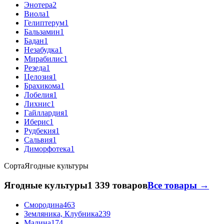
Энотера
2
Виола
1
Гелиптерум
1
Бальзамин
1
Бадан
1
Незабудка
1
Мирабилис
1
Резеда
1
Целозия
1
Брахикома
1
Лобелия
1
Лихнис
1
Гайллардия
1
Иберис
1
Рудбекия
1
Сальвия
1
Диморфотека
1
Сорта
Ягодные культуры
Ягодные культуры
1 339 товаров
Все товары →
Смородина
463
Земляника, Клубника
239
Малина
174