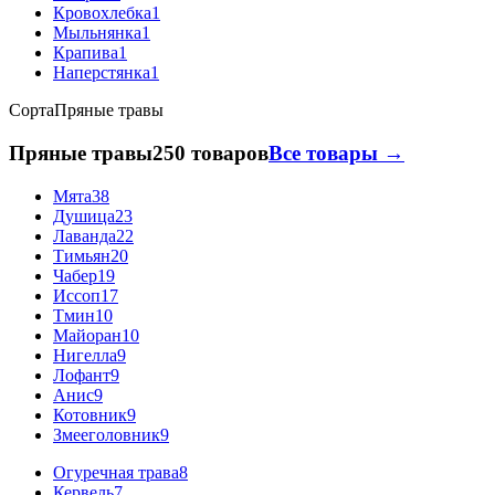
Кровохлебка
1
Мыльнянка
1
Крапива
1
Наперстянка
1
Сорта
Пряные травы
Пряные травы
250 товаров
Все товары →
Мята
38
Душица
23
Лаванда
22
Тимьян
20
Чабер
19
Иссоп
17
Тмин
10
Майоран
10
Нигелла
9
Лофант
9
Анис
9
Котовник
9
Змееголовник
9
Огуречная трава
8
Кервель
7