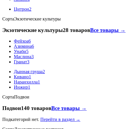
Цитрон
2
Сорта
Экзотические культуры
Экзотические культуры
28 товаров
Все товары →
Фейхоа
6
Азимина
6
Унаби
5
Маслина
3
Гранат
3
Дынная груша
2
Кивано
1
Наранхилла
1
Инжир
1
Сорта
Подвои
Подвои
140 товаров
Все товары →
Подкатегорий нет.
Перейти в раздел →