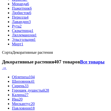
Монарда
6
Пажитник
6
Любисток
6
Перилла
4
Лавандин
3
Рута
2
Скрытница
1
Ляллеманция
1
Эльсгольция
1
Мирт
1
Сорта
Декоративные растения
Декоративные растения
407 товаров
Все товары
→
Облепиха
104
Шиповник
41
Сирень
33
Горошек душистый
28
Калина
27
Ива
20
Мискантус
20
Павловния
18