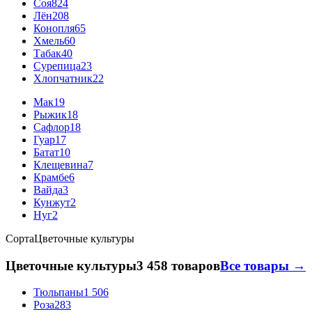
Соя
824
Лён
208
Конопля
65
Хмель
60
Табак
40
Сурепица
23
Хлопчатник
22
Мак
19
Рыжик
18
Сафлор
18
Гуар
17
Батат
10
Клещевина
7
Крамбе
6
Вайда
3
Кунжут
2
Нуг
2
Сорта
Цветочные культуры
Цветочные культуры
3 458 товаров
Все товары →
Тюльпаны
1 506
Роза
283