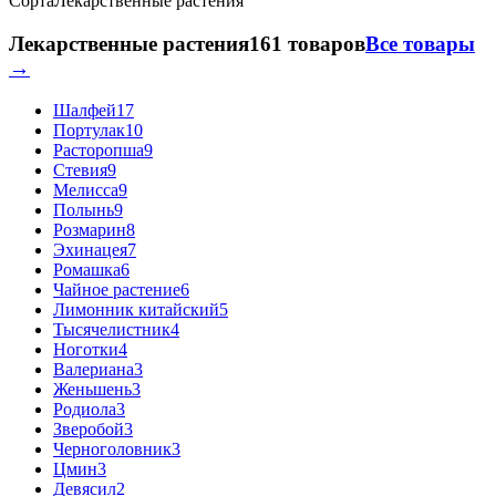
Сорта
Лекарственные растения
Лекарственные растения
161 товаров
Все товары
→
Шалфей
17
Портулак
10
Расторопша
9
Стевия
9
Мелисса
9
Полынь
9
Розмарин
8
Эхинацея
7
Ромашка
6
Чайное растение
6
Лимонник китайский
5
Тысячелистник
4
Ноготки
4
Валериана
3
Женьшень
3
Родиола
3
Зверобой
3
Черноголовник
3
Цмин
3
Девясил
2