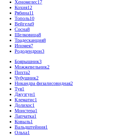
Хеномелес
17
Кохия
12
Рябина
11
Тополь
10
Вейгела
9
Сосна
8
Шелковица
8
Традесканция
8
Ипомея
7
Рододендрон
3
Боярышник
3
Можжевельник
2
Пихта
2
Чубушник
2
Никандра физалисовидная
2
Туя
1
Джузгун
1
Клематис
1
Долихос
1
Монстера
1
Лапчатка
1
Ковыль
1
Вальдштейния
1
Ольха
1