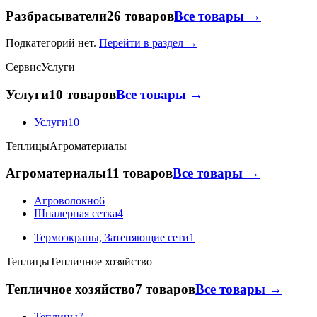
Разбрасыватели
26 товаров
Все товары →
Подкатегорий нет.
Перейти в раздел →
Сервис
Услуги
Услуги
10 товаров
Все товары →
Услуги
10
Теплицы
Агроматериалы
Агроматериалы
11 товаров
Все товары →
Агроволокно
6
Шпалерная сетка
4
Термоэкраны, Затеняющие сети
1
Теплицы
Тепличное хозяйство
Тепличное хозяйство
7 товаров
Все товары →
Теплицы
7