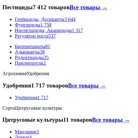
Пестициды
7 412 товаров
Все товары →
Гербициды, Десиканты
3 644
Фунгициды
1 758
Инсектициды, Акарициды
1 317
Регулятор роста
537
Биопрепараты
81
Адьюванты
38
Родентициды
35
Прилипатели
2
Агрохимия
Удобрения
Удобрения
1 717 товаров
Все товары →
Удобрения
1 717
Сорта
Цитрусовые культуры
Цитрусовые культуры
11 товаров
Все товары →
Мандарин
5
Лимон
4