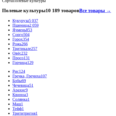
Сорта
Полевые культуры
Полевые культуры
10 189 товаров
Все товары →
Кукуруза
5 037
Пшеница
2 059
Ячмень
853
Сорго
504
Горох
354
Рожь
266
Тритикале
257
Овёс
232
Просо
131
Горчица
129
Рис
124
Гречка, Гречиха
107
Бобы
69
Чечевица
51
Арахис
9
Квиноа
3
Солянка
1
Маш
1
Тефф
1
Трититригия
1