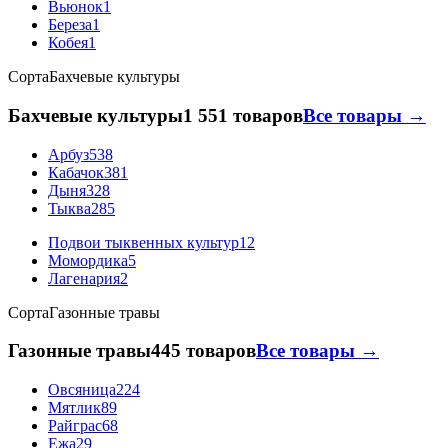
Вьюнок
1
Береза
1
Кобея
1
Сорта
Бахчевые культуры
Бахчевые культуры
1 551 товаров
Все товары →
Арбуз
538
Кабачок
381
Дыня
328
Тыква
285
Подвои тыквенных культур
12
Момордика
5
Лагенария
2
Сорта
Газонные травы
Газонные травы
445 товаров
Все товары →
Овсяница
224
Мятлик
89
Райграс
68
Ежа
29