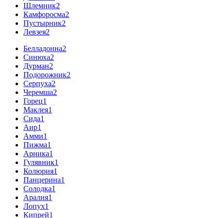
Шлемник
2
Камфоросма
2
Пустырник
2
Левзея
2
Белладонна
2
Синюха
2
Дурман
2
Подорожник
2
Серпуха
2
Черемша
2
Горец
1
Маклея
1
Сида
1
Аир
1
Амми
1
Пижма
1
Арника
1
Гулявник
1
Колюрия
1
Панцерина
1
Солодка
1
Аралия
1
Лопух
1
Кипрей
1