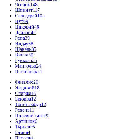
Чеснок
148
Шпинат
117
Сельдерей
102
Нут
69
Цикорий
46
Дайкон
42
Репа
39
Индау
38
Щавель
35
Вигна
30
Руккола
25
Мангольд
24
Пастернак
21
Физалис
20
Эндивий
18
Спаржа
15
Брюква
12
Топинамбур
12
Ревень
11
Полевой салат
9
Артишок
6
Турнепс
5
Бамия
4
Паслен
4