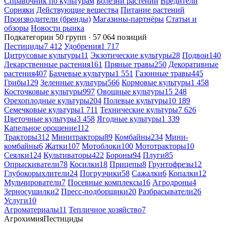
Справочник по культурам
Болезни растений
Вредители
Сорняки
Действующие вещества
Питание растений
Производители (бренды)
Магазины-партнёры
Статьи и
обзоры
Новости рынка
Подкатегории
50 групп · 57 064 позиций
Пестициды
7 412
Удобрения
1 717
Цитрусовые культуры
11
Экзотические культуры
28
Подвои
140
Лекарственные растения
161
Пряные травы
250
Декоративные
растения
407
Бахчевые культуры
1 551
Газонные травы
445
Грибы
129
Зеленные культуры
566
Кормовые культуры
1 458
Косточковые культуры
997
Овощные культуры
15 248
Орехоплодные культуры
204
Полевые культуры
10 189
Семечковые культуры
1 711
Технические культуры
7 626
Цветочные культуры
3 458
Ягодные культуры
1 339
Капельное орошение
112
Тракторы
312
Минитракторы
89
Комбайны
234
Мини-
комбайны
6
Жатки
107
Мотоблоки
100
Мототракторы
10
Сеялки
124
Культиваторы
422
Бороны
94
Плуги
85
Опрыскиватели
78
Косилки
18
Прицепы
8
Грунтофрезы
12
Глубокорыхлители
24
Погрузчики
58
Сажалки
6
Копалки
12
Мульчирователи
7
Посевные комплексы
16
Агродроны
4
Зерносушилки
2
Пресс-подборщики
20
Разбрасыватели
26
Услуги
10
Агроматериалы
11
Тепличное хозяйство
7
Агрохимия
Пестициды