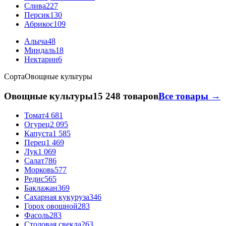
Слива
227
Персик
130
Абрикос
109
Алыча
48
Миндаль
18
Нектарин
6
Сорта
Овощные культуры
Овощные культуры
15 248 товаров
Все товары →
Томат
4 681
Огурец
2 095
Капуста
1 585
Перец
1 469
Лук
1 069
Салат
786
Морковь
577
Редис
565
Баклажан
369
Сахарная кукуруза
346
Горох овощной
283
Фасоль
283
Столовая свекла
263