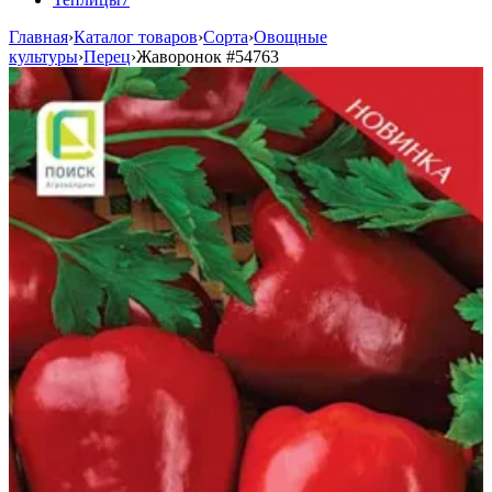
Главная
›
Каталог товаров
›
Сорта
›
Овощные
культуры
›
Перец
›
Жаворонок
#54763