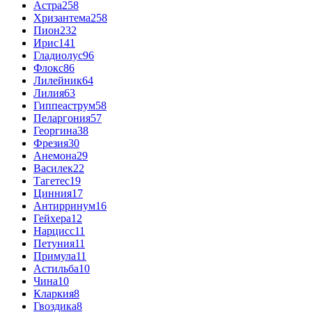
Астра
258
Хризантема
258
Пион
232
Ирис
141
Гладиолус
96
Флокс
86
Лилейник
64
Лилия
63
Гиппеаструм
58
Пеларгония
57
Георгина
38
Фрезия
30
Анемона
29
Василек
22
Тагетес
19
Цинния
17
Антирринум
16
Гейхера
12
Нарцисс
11
Петуния
11
Примула
11
Астильба
10
Чина
10
Кларкия
8
Гвоздика
8