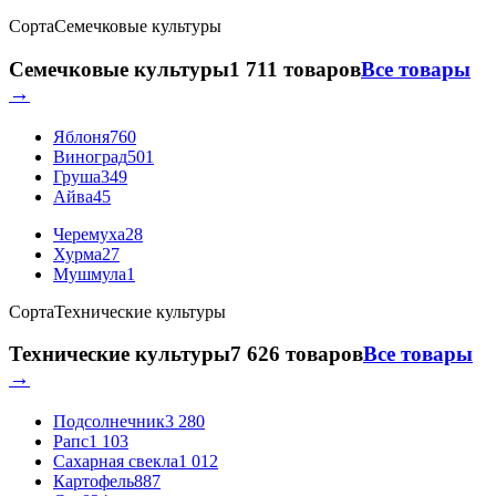
Сорта
Семечковые культуры
Семечковые культуры
1 711 товаров
Все товары
→
Яблоня
760
Виноград
501
Груша
349
Айва
45
Черемуха
28
Хурма
27
Мушмула
1
Сорта
Технические культуры
Технические культуры
7 626 товаров
Все товары
→
Подсолнечник
3 280
Рапс
1 103
Сахарная свекла
1 012
Картофель
887