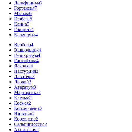
Дельфиниум
7
Гортензия
7
Мальва
6
Гербера
5
Канна
5
Гиацинт
4
Календула
4
Вербена
4
Эшшольция
4
Гелихризум
4
Гипсофила
4
Ясколка
4
Настурция
3
Лаватера
3
Левкой
3
Агератум
3
Маргаритка
2
Клеома
2
Космея
2
Колокольчик
2
Нивяник
2
Кореопсис
2
Сальпиглоссис
2
Аквилегия
2