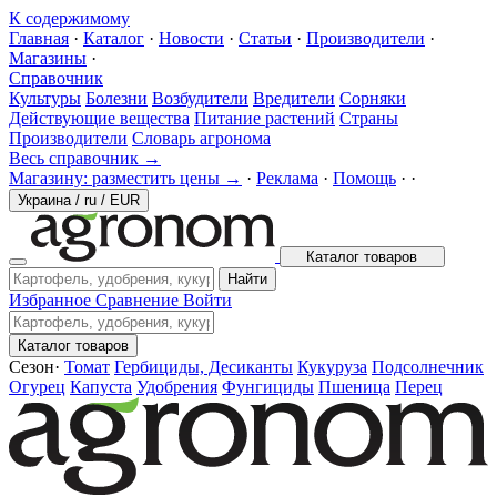
К содержимому
Главная
·
Каталог
·
Новости
·
Статьи
·
Производители
·
Магазины
·
Справочник
Культуры
Болезни
Возбудители
Вредители
Сорняки
Действующие вещества
Питание растений
Страны
Производители
Словарь агронома
Весь справочник →
Магазину: разместить цены →
·
Реклама
·
Помощь
·
·
Украина
/
ru
/
EUR
Каталог товаров
Найти
Избранное
Сравнение
Войти
Каталог товаров
Сезон
·
Томат
Гербициды, Десиканты
Кукуруза
Подсолнечник
Огурец
Капуста
Удобрения
Фунгициды
Пшеница
Перец