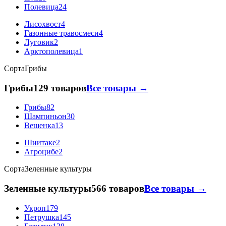
Полевица
24
Лисохвост
4
Газонные травосмеси
4
Луговик
2
Арктополевица
1
Сорта
Грибы
Грибы
129 товаров
Все товары →
Грибы
82
Шампиньон
30
Вешенка
13
Шиитаке
2
Агроцибе
2
Сорта
Зеленные культуры
Зеленные культуры
566 товаров
Все товары →
Укроп
179
Петрушка
145