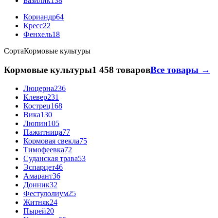
Базилик
138
Кориандр
64
Кресс
22
Фенхель
18
Сорта
Кормовые культуры
Кормовые культуры
1 458 товаров
Все товары →
Люцерна
236
Клевер
231
Кострец
168
Вика
130
Люпин
105
Пажитница
77
Кормовая свекла
75
Тимофеевка
72
Суданская трава
53
Эспарцет
46
Амарант
36
Донник
32
Фестулолиум
25
Житняк
24
Пырей
20