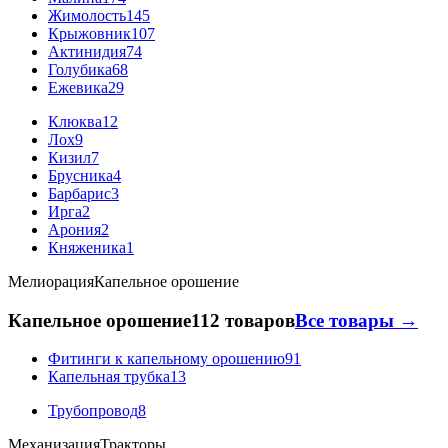
Жимолость
145
Крыжовник
107
Актинидия
74
Голубика
68
Ежевика
29
Клюква
12
Лох
9
Кизил
7
Брусника
4
Барбарис
3
Ирга
2
Арония
2
Княженика
1
Мелиорация
Капельное орошение
Капельное орошение
112 товаров
Все товары →
Фитинги к капельному орошению
91
Капельная трубка
13
Трубопровод
8
Механизация
Тракторы