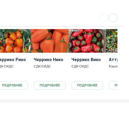
еррико Рико
Черрико Нико
Черрико Вико
Аттракц
ДК-СИДС
СДК-СИДС
СДК-СИДС
Ваше хозяй
ПОДРОБНЕЕ
ПОДРОБНЕЕ
ПОДРОБНЕЕ
ПОДРОБ
Каталог товаров
Новости
Статьи
Обратная связь
RS