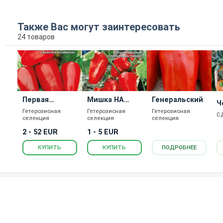
Также Вас могут заинтересовать
24 товаров
Первая
Мишка НА
Генеральский
Ч
Любовь
Севере
Гетерозисная
Гетерозисная
Гетерозисная
С
селекция
селекция
селекция
2 - 52 EUR
1 - 5 EUR
КУПИТЬ
КУПИТЬ
ПОДРОБНЕЕ