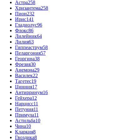
Астра
258
Хризантема
258
Пион
232
Ирис
141
Гладиолус
96
Флокс
86
Лилейник
64
Лилия
63
Гиппеаструм
58
Пеларгония
57
Георгина
38
Фрезия
30
Анемона
29
Василек
22
Тагетес
19
Цинния
17
Антирринум
16
Гейхера
12
Нарцисс
11
Петуния
11
Примула
11
Астильба
10
Чина
10
Кларкия
8
Гвоздика
8