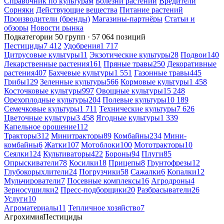
Справочник по культурам
Болезни растений
Вредители
Сорняки
Действующие вещества
Питание растений
Производители (бренды)
Магазины-партнёры
Статьи и
обзоры
Новости рынка
Подкатегории
50 групп · 57 064 позиций
Пестициды
7 412
Удобрения
1 717
Цитрусовые культуры
11
Экзотические культуры
28
Подвои
140
Лекарственные растения
161
Пряные травы
250
Декоративные
растения
407
Бахчевые культуры
1 551
Газонные травы
445
Грибы
129
Зеленные культуры
566
Кормовые культуры
1 458
Косточковые культуры
997
Овощные культуры
15 248
Орехоплодные культуры
204
Полевые культуры
10 189
Семечковые культуры
1 711
Технические культуры
7 626
Цветочные культуры
3 458
Ягодные культуры
1 339
Капельное орошение
112
Тракторы
312
Минитракторы
89
Комбайны
234
Мини-
комбайны
6
Жатки
107
Мотоблоки
100
Мототракторы
10
Сеялки
124
Культиваторы
422
Бороны
94
Плуги
85
Опрыскиватели
78
Косилки
18
Прицепы
8
Грунтофрезы
12
Глубокорыхлители
24
Погрузчики
58
Сажалки
6
Копалки
12
Мульчирователи
7
Посевные комплексы
16
Агродроны
4
Зерносушилки
2
Пресс-подборщики
20
Разбрасыватели
26
Услуги
10
Агроматериалы
11
Тепличное хозяйство
7
Агрохимия
Пестициды