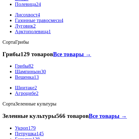
Полевица
24
Лисохвост
4
Газонные травосмеси
4
Луговик
2
Арктополевица
1
Сорта
Грибы
Грибы
129 товаров
Все товары →
Грибы
82
Шампиньон
30
Вешенка
13
Шиитаке
2
Агроцибе
2
Сорта
Зеленные культуры
Зеленные культуры
566 товаров
Все товары →
Укроп
179
Петрушка
145