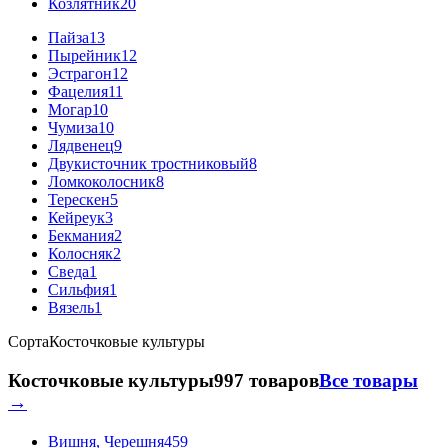
Козлятник
20
Пайза
13
Пырейник
12
Эстрагон
12
Фацелия
11
Могар
10
Чумиза
10
Лядвенец
9
Двукисточник тростниковый
8
Ломкоколосник
8
Терескен
5
Кейреук
3
Бекмания
2
Колосняк
2
Сведа
1
Сильфия
1
Вязель
1
Сорта
Косточковые культуры
Косточковые культуры
997 товаров
Все товары
→
Вишня, Черешня
459