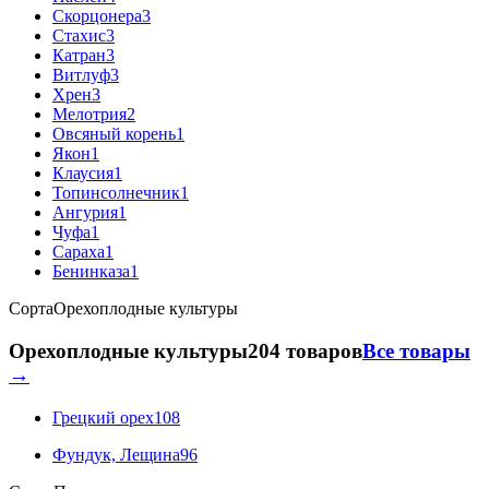
Скорцонера
3
Стахис
3
Катран
3
Витлуф
3
Хрен
3
Мелотрия
2
Овсяный корень
1
Якон
1
Клаусия
1
Топинсолнечник
1
Ангурия
1
Чуфа
1
Сараха
1
Бенинказа
1
Сорта
Орехоплодные культуры
Орехоплодные культуры
204 товаров
Все товары
→
Грецкий орех
108
Фундук, Лещина
96