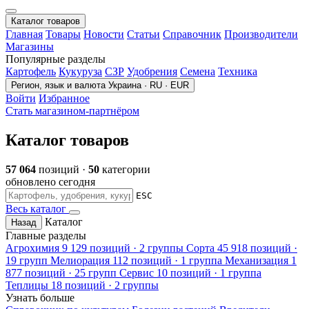
Каталог товаров
Главная
Товары
Новости
Статьи
Справочник
Производители
Магазины
Популярные разделы
Картофель
Кукуруза
СЗР
Удобрения
Семена
Техника
Регион, язык и валюта
Украина · RU · EUR
Войти
Избранное
Стать магазином-партнёром
Каталог товаров
57 064
позиций ·
50
категории
обновлено сегодня
ESC
Весь каталог
Каталог
Назад
Главные разделы
Агрохимия
9 129 позиций · 2 группы
Сорта
45 918 позиций ·
19 групп
Мелиорация
112 позиций · 1 группа
Механизация
1
877 позиций · 25 групп
Сервис
10 позиций · 1 группа
Теплицы
18 позиций · 2 группы
Узнать больше