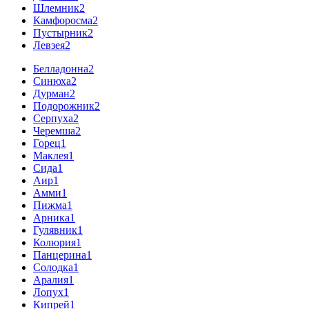
Шлемник
2
Камфоросма
2
Пустырник
2
Левзея
2
Белладонна
2
Синюха
2
Дурман
2
Подорожник
2
Серпуха
2
Черемша
2
Горец
1
Маклея
1
Сида
1
Аир
1
Амми
1
Пижма
1
Арника
1
Гулявник
1
Колюрия
1
Панцерина
1
Солодка
1
Аралия
1
Лопух
1
Кипрей
1