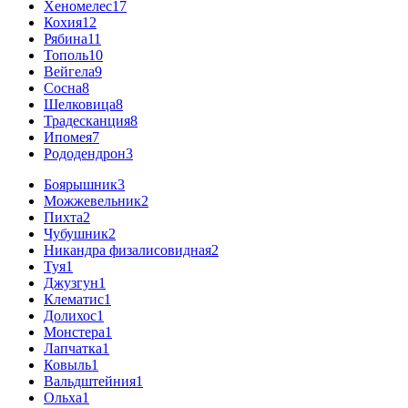
Хеномелес
17
Кохия
12
Рябина
11
Тополь
10
Вейгела
9
Сосна
8
Шелковица
8
Традесканция
8
Ипомея
7
Рододендрон
3
Боярышник
3
Можжевельник
2
Пихта
2
Чубушник
2
Никандра физалисовидная
2
Туя
1
Джузгун
1
Клематис
1
Долихос
1
Монстера
1
Лапчатка
1
Ковыль
1
Вальдштейния
1
Ольха
1