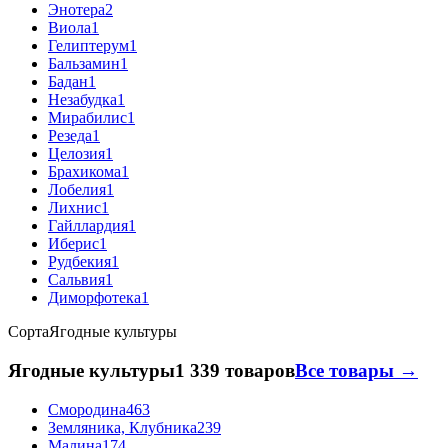
Энотера
2
Виола
1
Гелиптерум
1
Бальзамин
1
Бадан
1
Незабудка
1
Мирабилис
1
Резеда
1
Целозия
1
Брахикома
1
Лобелия
1
Лихнис
1
Гайллардия
1
Иберис
1
Рудбекия
1
Сальвия
1
Диморфотека
1
Сорта
Ягодные культуры
Ягодные культуры
1 339 товаров
Все товары →
Смородина
463
Земляника, Клубника
239
Малина
174