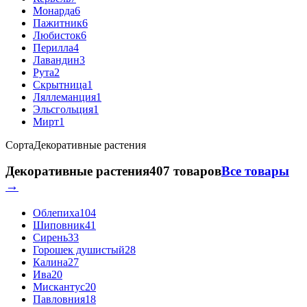
Монарда
6
Пажитник
6
Любисток
6
Перилла
4
Лавандин
3
Рута
2
Скрытница
1
Ляллеманция
1
Эльсгольция
1
Мирт
1
Сорта
Декоративные растения
Декоративные растения
407 товаров
Все товары
→
Облепиха
104
Шиповник
41
Сирень
33
Горошек душистый
28
Калина
27
Ива
20
Мискантус
20
Павловния
18