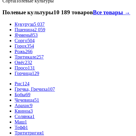
Сорта
Полевые культуры
Полевые культуры
10 189 товаров
Все товары →
Кукуруза
5 037
Пшеница
2 059
Ячмень
853
Сорго
504
Горох
354
Рожь
266
Тритикале
257
Овёс
232
Просо
131
Горчица
129
Рис
124
Гречка, Гречиха
107
Бобы
69
Чечевица
51
Арахис
9
Квиноа
3
Солянка
1
Маш
1
Тефф
1
Трититригия
1