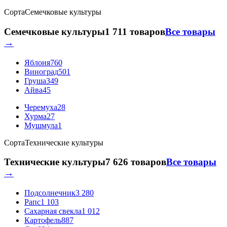
Сорта
Семечковые культуры
Семечковые культуры
1 711 товаров
Все товары
→
Яблоня
760
Виноград
501
Груша
349
Айва
45
Черемуха
28
Хурма
27
Мушмула
1
Сорта
Технические культуры
Технические культуры
7 626 товаров
Все товары
→
Подсолнечник
3 280
Рапс
1 103
Сахарная свекла
1 012
Картофель
887