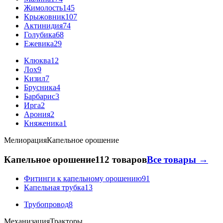
Жимолость
145
Крыжовник
107
Актинидия
74
Голубика
68
Ежевика
29
Клюква
12
Лох
9
Кизил
7
Брусника
4
Барбарис
3
Ирга
2
Арония
2
Княженика
1
Мелиорация
Капельное орошение
Капельное орошение
112 товаров
Все товары →
Фитинги к капельному орошению
91
Капельная трубка
13
Трубопровод
8
Механизация
Тракторы