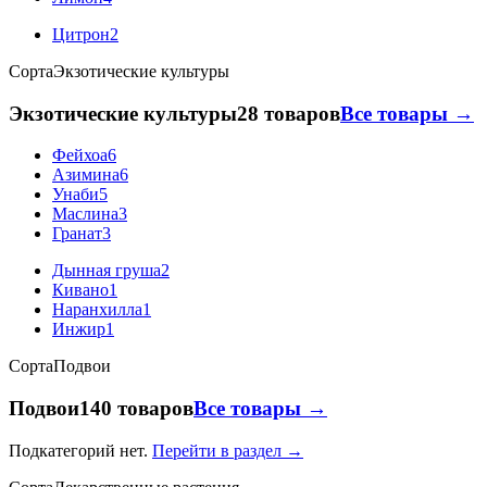
Цитрон
2
Сорта
Экзотические культуры
Экзотические культуры
28 товаров
Все товары →
Фейхоа
6
Азимина
6
Унаби
5
Маслина
3
Гранат
3
Дынная груша
2
Кивано
1
Наранхилла
1
Инжир
1
Сорта
Подвои
Подвои
140 товаров
Все товары →
Подкатегорий нет.
Перейти в раздел →