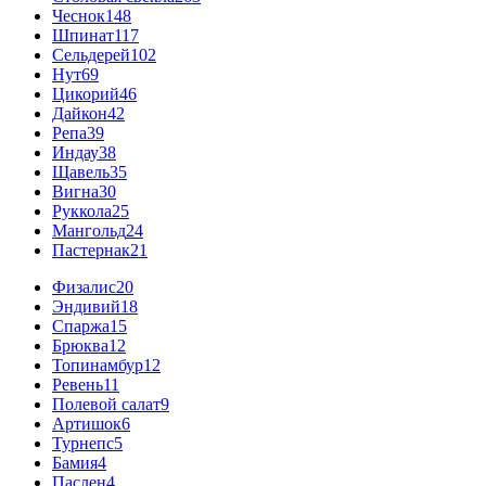
Чеснок
148
Шпинат
117
Сельдерей
102
Нут
69
Цикорий
46
Дайкон
42
Репа
39
Индау
38
Щавель
35
Вигна
30
Руккола
25
Мангольд
24
Пастернак
21
Физалис
20
Эндивий
18
Спаржа
15
Брюква
12
Топинамбур
12
Ревень
11
Полевой салат
9
Артишок
6
Турнепс
5
Бамия
4
Паслен
4