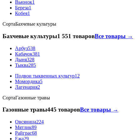
Вьюнок
1
Береза
1
Кобея
1
Сорта
Бахчевые культуры
Бахчевые культуры
1 551 товаров
Все товары →
Арбуз
538
Кабачок
381
Дыня
328
Тыква
285
Подвои тыквенных культур
12
Момордика
5
Лагенария
2
Сорта
Газонные травы
Газонные травы
445 товаров
Все товары →
Овсяница
224
Мятлик
89
Райграс
68
Ежа
29