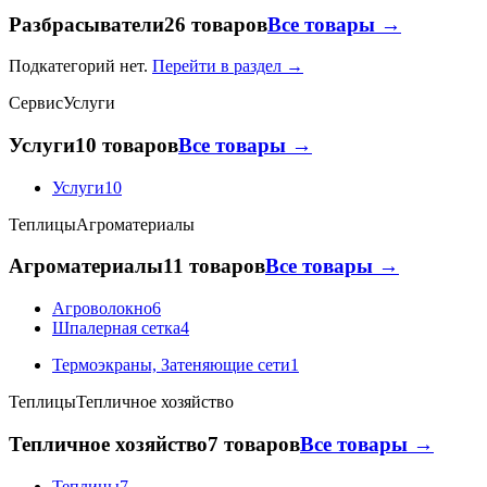
Разбрасыватели
26 товаров
Все товары →
Подкатегорий нет.
Перейти в раздел →
Сервис
Услуги
Услуги
10 товаров
Все товары →
Услуги
10
Теплицы
Агроматериалы
Агроматериалы
11 товаров
Все товары →
Агроволокно
6
Шпалерная сетка
4
Термоэкраны, Затеняющие сети
1
Теплицы
Тепличное хозяйство
Тепличное хозяйство
7 товаров
Все товары →
Теплицы
7