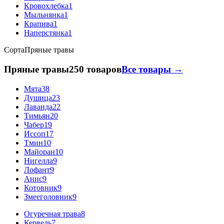
Кровохлебка
1
Мыльнянка
1
Крапива
1
Наперстянка
1
Сорта
Пряные травы
Пряные травы
250 товаров
Все товары →
Мята
38
Душица
23
Лаванда
22
Тимьян
20
Чабер
19
Иссоп
17
Тмин
10
Майоран
10
Нигелла
9
Лофант
9
Анис
9
Котовник
9
Змееголовник
9
Огуречная трава
8
Кервель
7