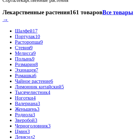
Сорта
Лекарственные растения
Лекарственные растения
161 товаров
Все товары
→
Шалфей
17
Портулак
10
Расторопша
9
Стевия
9
Мелисса
9
Полынь
9
Розмарин
8
Эхинацея
7
Ромашка
6
Чайное растение
6
Лимонник китайский
5
Тысячелистник
4
Ноготки
4
Валериана
3
Женьшень
3
Родиола
3
Зверобой
3
Черноголовник
3
Цмин
3
Девясил
2