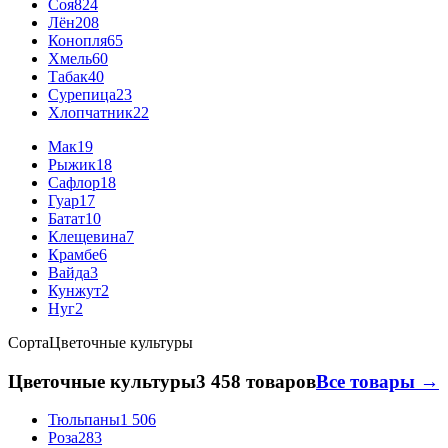
Соя
824
Лён
208
Конопля
65
Хмель
60
Табак
40
Сурепица
23
Хлопчатник
22
Мак
19
Рыжик
18
Сафлор
18
Гуар
17
Батат
10
Клещевина
7
Крамбе
6
Вайда
3
Кунжут
2
Нуг
2
Сорта
Цветочные культуры
Цветочные культуры
3 458 товаров
Все товары →
Тюльпаны
1 506
Роза
283