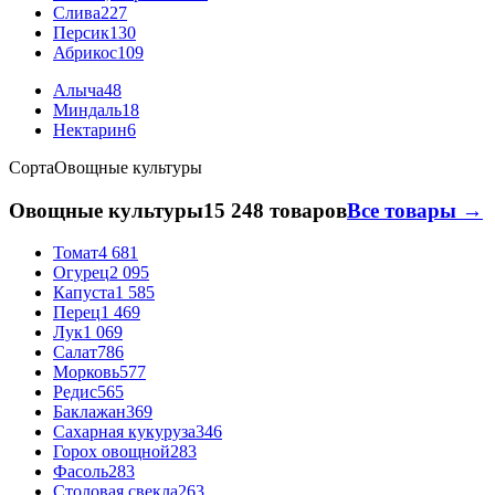
Слива
227
Персик
130
Абрикос
109
Алыча
48
Миндаль
18
Нектарин
6
Сорта
Овощные культуры
Овощные культуры
15 248 товаров
Все товары →
Томат
4 681
Огурец
2 095
Капуста
1 585
Перец
1 469
Лук
1 069
Салат
786
Морковь
577
Редис
565
Баклажан
369
Сахарная кукуруза
346
Горох овощной
283
Фасоль
283
Столовая свекла
263