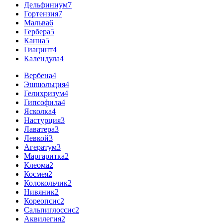
Дельфиниум
7
Гортензия
7
Мальва
6
Гербера
5
Канна
5
Гиацинт
4
Календула
4
Вербена
4
Эшшольция
4
Гелихризум
4
Гипсофила
4
Ясколка
4
Настурция
3
Лаватера
3
Левкой
3
Агератум
3
Маргаритка
2
Клеома
2
Космея
2
Колокольчик
2
Нивяник
2
Кореопсис
2
Сальпиглоссис
2
Аквилегия
2