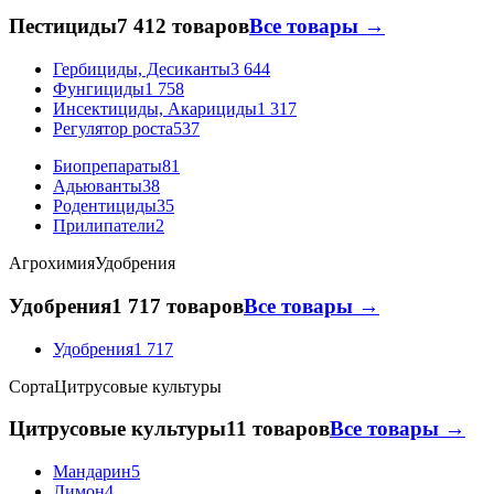
Пестициды
7 412 товаров
Все товары →
Гербициды, Десиканты
3 644
Фунгициды
1 758
Инсектициды, Акарициды
1 317
Регулятор роста
537
Биопрепараты
81
Адьюванты
38
Родентициды
35
Прилипатели
2
Агрохимия
Удобрения
Удобрения
1 717 товаров
Все товары →
Удобрения
1 717
Сорта
Цитрусовые культуры
Цитрусовые культуры
11 товаров
Все товары →
Мандарин
5
Лимон
4