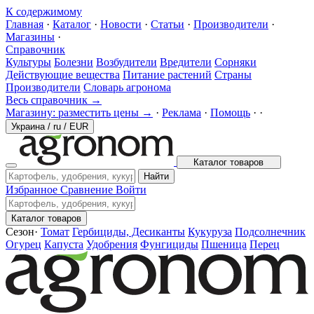
К содержимому
Главная
·
Каталог
·
Новости
·
Статьи
·
Производители
·
Магазины
·
Справочник
Культуры
Болезни
Возбудители
Вредители
Сорняки
Действующие вещества
Питание растений
Страны
Производители
Словарь агронома
Весь справочник →
Магазину: разместить цены →
·
Реклама
·
Помощь
·
·
Украина
/
ru
/
EUR
Каталог товаров
Найти
Избранное
Сравнение
Войти
Каталог товаров
Сезон
·
Томат
Гербициды, Десиканты
Кукуруза
Подсолнечник
Огурец
Капуста
Удобрения
Фунгициды
Пшеница
Перец