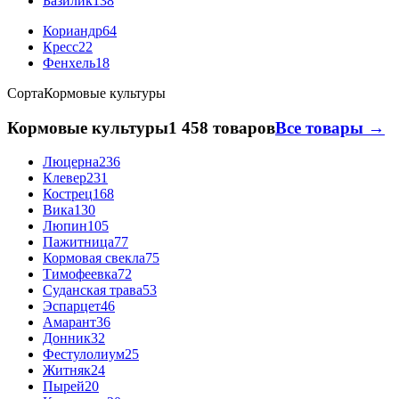
Базилик
138
Кориандр
64
Кресс
22
Фенхель
18
Сорта
Кормовые культуры
Кормовые культуры
1 458 товаров
Все товары →
Люцерна
236
Клевер
231
Кострец
168
Вика
130
Люпин
105
Пажитница
77
Кормовая свекла
75
Тимофеевка
72
Суданская трава
53
Эспарцет
46
Амарант
36
Донник
32
Фестулолиум
25
Житняк
24
Пырей
20