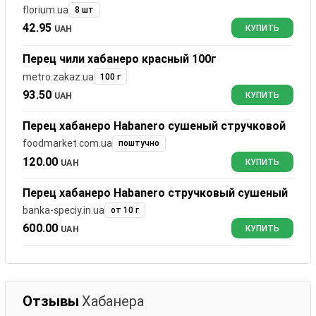
florium.ua
8 шт
42.95
UAH
КУПИТЬ
Перец чили хабанеро красный 100г
metro.zakaz.ua
100 г
93.50
UAH
КУПИТЬ
Перец хабанеро Habanero сушеный стручковой
foodmarket.com.ua
поштучно
120.00
UAH
КУПИТЬ
Перец хабанеро Habanero стручковый сушеный
banka-speciy.in.ua
от 10 г
600.00
UAH
КУПИТЬ
Отзывы
Хабанера