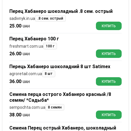
Перец Хабанеро шоколадный .8 сем. острый
sadivnyk.in.ua
.8 сем. острый
25.00
UAH
КУПИТЬ
Перец Хабанеро 100 г
freshmart.com.ua
100 г
26.00
UAH
КУПИТЬ
Перець Хабанеро шоколадний 8 шт Satimex
agroretail.com.ua
8 шт
36.00
UAH
КУПИТЬ
Семена перца острого Хабанеро красный /8
семян/ *Садыба*
sempochta.com.ua
8 семян
38.00
UAH
КУПИТЬ
Семена Перец острый Хабанеро, шоколадный