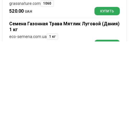
grassnature.com
1060
520.00
UAH
КУПИТЬ
Семена Газонная Трава Мятлик Луговой (Дания)
1 кг
eco-semena.com.ua
1 кг
550.00
UAH
КУПИТЬ
Отзывы
Дуна
0
комментариев
Сортировать:
Оставить комментарий