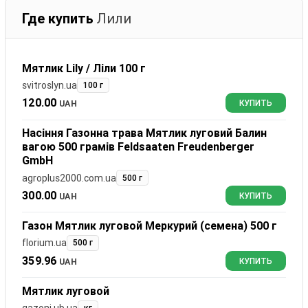
Где купить
Лили
Мятлик Lily / Ліли 100 г
svitroslyn.ua
100 г
120.00
UAH
КУПИТЬ
Насіння Газонна трава Мятлик луговий Балин
вагою 500 грамів Feldsaaten Freudenberger
GmbH
agroplus2000.com.ua
500 г
300.00
UAH
КУПИТЬ
Газон Мятлик луговой Меркурий (семена) 500 г
florium.ua
500 г
359.96
UAH
КУПИТЬ
Мятлик луговой