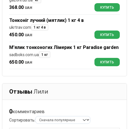
gazoni.ub.ua
кг
368.00
UAH
КУПИТЬ
Тонконіг лучний (мятлик) 1 кг 4 в
ukrtrav.com
1 кг 4 в
450.00
UAH
КУПИТЬ
М'ялик тонконогих Лімерик 1 кг Paradise garden
sadboks.com.ua
1 кг
650.00
UAH
КУПИТЬ
Отзывы
Лили
0
комментариев
Сортировать: