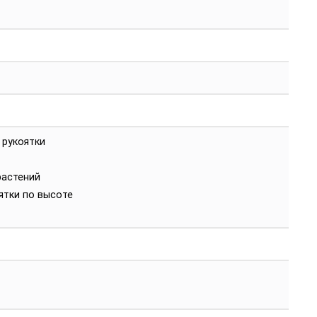
 рукоятки
растений
ятки по высоте