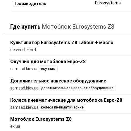
Eurosystems
Производитель
Где купить
Мотоблок Eurosystems Z8
Культиватор Eurosystems Z8 Labour + масло
ee.verkter.net
Окучник для мотоблока Евро-Z8
samsad.kiev.ua
окучник
Дополнительное навесное оборудование
samsad.kiev.ua
дополнительное навесное оборудование
Колеса пневматические для мотоблока Евро-Z8
samsad.kiev.ua
колеса пневматические
Мотоблок Eurosystems Z8
ek.ua