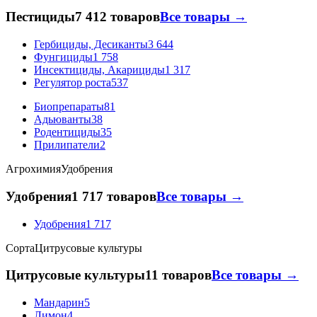
Пестициды
7 412 товаров
Все товары →
Гербициды, Десиканты
3 644
Фунгициды
1 758
Инсектициды, Акарициды
1 317
Регулятор роста
537
Биопрепараты
81
Адьюванты
38
Родентициды
35
Прилипатели
2
Агрохимия
Удобрения
Удобрения
1 717 товаров
Все товары →
Удобрения
1 717
Сорта
Цитрусовые культуры
Цитрусовые культуры
11 товаров
Все товары →
Мандарин
5
Лимон
4