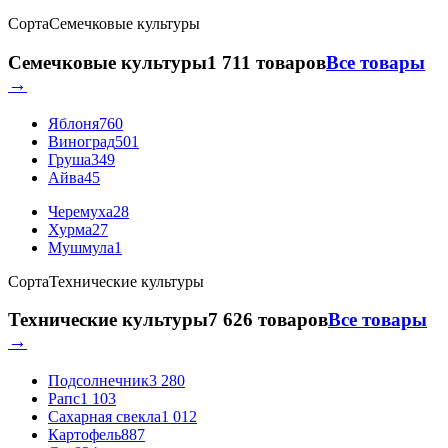
Сорта
Семечковые культуры
Семечковые культуры
1 711 товаров
Все товары
→
Яблоня
760
Виноград
501
Груша
349
Айва
45
Черемуха
28
Хурма
27
Мушмула
1
Сорта
Технические культуры
Технические культуры
7 626 товаров
Все товары
→
Подсолнечник
3 280
Рапс
1 103
Сахарная свекла
1 012
Картофель
887