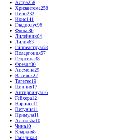
Астра
258
Хризантема
258
Пион
232
Ирис
141
Гладиолус
96
Флокс
86
Лилейник
64
Лилия
63
Гиппеаструм
58
Пеларгония
57
Георгина
38
Фрезия
30
Анемона
29
Василек
22
Тагетес
19
Цинния
17
Антирринум
16
Гейхера
12
Нарцисс
11
Петуния
11
Примула
11
Астильба
10
Чина
10
Кларкия
8
Гвоздика
8