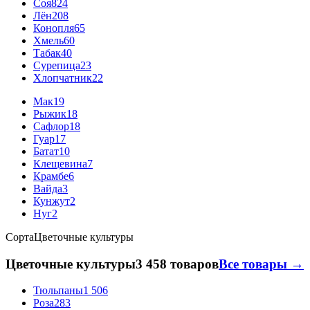
Соя
824
Лён
208
Конопля
65
Хмель
60
Табак
40
Сурепица
23
Хлопчатник
22
Мак
19
Рыжик
18
Сафлор
18
Гуар
17
Батат
10
Клещевина
7
Крамбе
6
Вайда
3
Кунжут
2
Нуг
2
Сорта
Цветочные культуры
Цветочные культуры
3 458 товаров
Все товары →
Тюльпаны
1 506
Роза
283