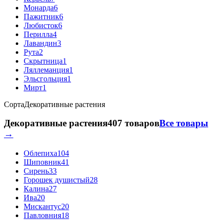
Монарда
6
Пажитник
6
Любисток
6
Перилла
4
Лавандин
3
Рута
2
Скрытница
1
Ляллеманция
1
Эльсгольция
1
Мирт
1
Сорта
Декоративные растения
Декоративные растения
407 товаров
Все товары
→
Облепиха
104
Шиповник
41
Сирень
33
Горошек душистый
28
Калина
27
Ива
20
Мискантус
20
Павловния
18