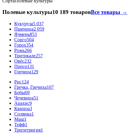
Сорта
Полевые культуры
Полевые культуры
10 189 товаров
Все товары →
Кукуруза
5 037
Пшеница
2 059
Ячмень
853
Сорго
504
Горох
354
Рожь
266
Тритикале
257
Овёс
232
Просо
131
Горчица
129
Рис
124
Гречка, Гречиха
107
Бобы
69
Чечевица
51
Арахис
9
Квиноа
3
Солянка
1
Маш
1
Тефф
1
Трититригия
1