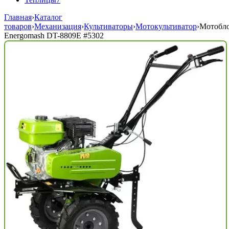
Главная
›
Каталог
товаров
›
Механизация
›
Культиваторы
›
Мотокультиватор
›
Мотобл
Energomash DT-8809E
#5302