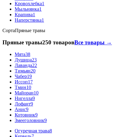
Кровохлебка
1
Мыльнянка
1
Крапива
1
Наперстянка
1
Сорта
Пряные травы
Пряные травы
250 товаров
Все товары →
Мята
38
Душица
23
Лаванда
22
Тимьян
20
Чабер
19
Иссоп
17
Тмин
10
Майоран
10
Нигелла
9
Лофант
9
Анис
9
Котовник
9
Змееголовник
9
Огуречная трава
8
Кервель
7