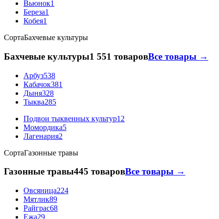
Вьюнок
1
Береза
1
Кобея
1
Сорта
Бахчевые культуры
Бахчевые культуры
1 551 товаров
Все товары →
Арбуз
538
Кабачок
381
Дыня
328
Тыква
285
Подвои тыквенных культур
12
Момордика
5
Лагенария
2
Сорта
Газонные травы
Газонные травы
445 товаров
Все товары →
Овсяница
224
Мятлик
89
Райграс
68
Ежа
29