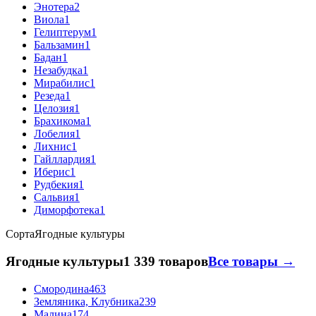
Энотера
2
Виола
1
Гелиптерум
1
Бальзамин
1
Бадан
1
Незабудка
1
Мирабилис
1
Резеда
1
Целозия
1
Брахикома
1
Лобелия
1
Лихнис
1
Гайллардия
1
Иберис
1
Рудбекия
1
Сальвия
1
Диморфотека
1
Сорта
Ягодные культуры
Ягодные культуры
1 339 товаров
Все товары →
Смородина
463
Земляника, Клубника
239
Малина
174