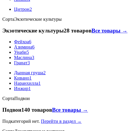
Цитрон
2
Сорта
Экзотические культуры
Экзотические культуры
28 товаров
Все товары →
Фейхоа
6
Азимина
6
Унаби
5
Маслина
3
Гранат
3
Дынная груша
2
Кивано
1
Наранхилла
1
Инжир
1
Сорта
Подвои
Подвои
140 товаров
Все товары →
Подкатегорий нет.
Перейти в раздел →