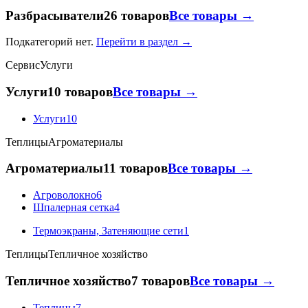
Разбрасыватели
26 товаров
Все товары →
Подкатегорий нет.
Перейти в раздел →
Сервис
Услуги
Услуги
10 товаров
Все товары →
Услуги
10
Теплицы
Агроматериалы
Агроматериалы
11 товаров
Все товары →
Агроволокно
6
Шпалерная сетка
4
Термоэкраны, Затеняющие сети
1
Теплицы
Тепличное хозяйство
Тепличное хозяйство
7 товаров
Все товары →
Теплицы
7