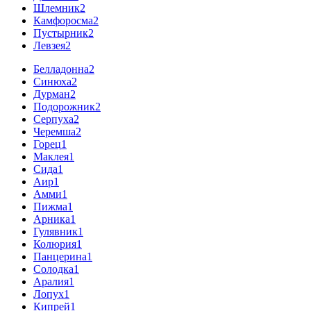
Шлемник
2
Камфоросма
2
Пустырник
2
Левзея
2
Белладонна
2
Синюха
2
Дурман
2
Подорожник
2
Серпуха
2
Черемша
2
Горец
1
Маклея
1
Сида
1
Аир
1
Амми
1
Пижма
1
Арника
1
Гулявник
1
Колюрия
1
Панцерина
1
Солодка
1
Аралия
1
Лопух
1
Кипрей
1