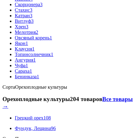
Скорцонера
3
Стахис
3
Катран
3
Витлуф
3
Хрен
3
Мелотрия
2
Овсяный корень
1
Якон
1
Клаусия
1
Топинсолнечник
1
Ангурия
1
Чуфа
1
Сараха
1
Бенинказа
1
Сорта
Орехоплодные культуры
Орехоплодные культуры
204 товаров
Все товары
→
Грецкий орех
108
Фундук, Лещина
96