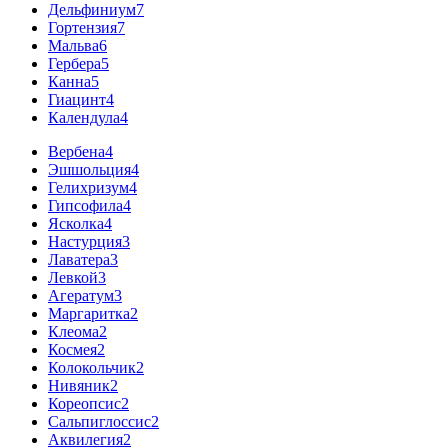
Дельфиниум
7
Гортензия
7
Мальва
6
Гербера
5
Канна
5
Гиацинт
4
Календула
4
Вербена
4
Эшшольция
4
Гелихризум
4
Гипсофила
4
Ясколка
4
Настурция
3
Лаватера
3
Левкой
3
Агератум
3
Маргаритка
2
Клеома
2
Космея
2
Колокольчик
2
Нивяник
2
Кореопсис
2
Сальпиглоссис
2
Аквилегия
2