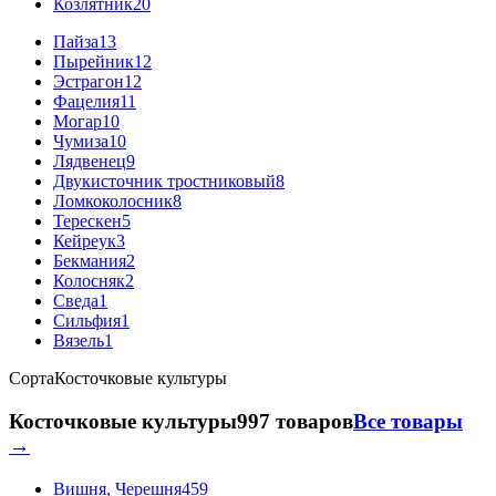
Козлятник
20
Пайза
13
Пырейник
12
Эстрагон
12
Фацелия
11
Могар
10
Чумиза
10
Лядвенец
9
Двукисточник тростниковый
8
Ломкоколосник
8
Терескен
5
Кейреук
3
Бекмания
2
Колосняк
2
Сведа
1
Сильфия
1
Вязель
1
Сорта
Косточковые культуры
Косточковые культуры
997 товаров
Все товары
→
Вишня, Черешня
459