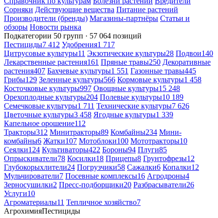
Справочник по культурам
Болезни растений
Вредители
Сорняки
Действующие вещества
Питание растений
Производители (бренды)
Магазины-партнёры
Статьи и
обзоры
Новости рынка
Подкатегории
50 групп · 57 064 позиций
Пестициды
7 412
Удобрения
1 717
Цитрусовые культуры
11
Экзотические культуры
28
Подвои
140
Лекарственные растения
161
Пряные травы
250
Декоративные
растения
407
Бахчевые культуры
1 551
Газонные травы
445
Грибы
129
Зеленные культуры
566
Кормовые культуры
1 458
Косточковые культуры
997
Овощные культуры
15 248
Орехоплодные культуры
204
Полевые культуры
10 189
Семечковые культуры
1 711
Технические культуры
7 626
Цветочные культуры
3 458
Ягодные культуры
1 339
Капельное орошение
112
Тракторы
312
Минитракторы
89
Комбайны
234
Мини-
комбайны
6
Жатки
107
Мотоблоки
100
Мототракторы
10
Сеялки
124
Культиваторы
422
Бороны
94
Плуги
85
Опрыскиватели
78
Косилки
18
Прицепы
8
Грунтофрезы
12
Глубокорыхлители
24
Погрузчики
58
Сажалки
6
Копалки
12
Мульчирователи
7
Посевные комплексы
16
Агродроны
4
Зерносушилки
2
Пресс-подборщики
20
Разбрасыватели
26
Услуги
10
Агроматериалы
11
Тепличное хозяйство
7
Агрохимия
Пестициды