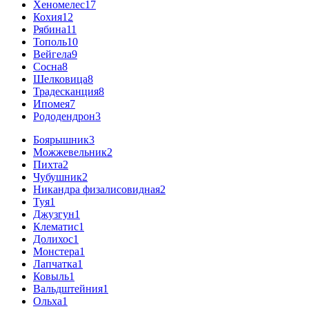
Хеномелес
17
Кохия
12
Рябина
11
Тополь
10
Вейгела
9
Сосна
8
Шелковица
8
Традесканция
8
Ипомея
7
Рододендрон
3
Боярышник
3
Можжевельник
2
Пихта
2
Чубушник
2
Никандра физалисовидная
2
Туя
1
Джузгун
1
Клематис
1
Долихос
1
Монстера
1
Лапчатка
1
Ковыль
1
Вальдштейния
1
Ольха
1