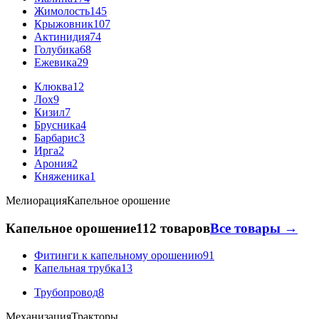
Жимолость
145
Крыжовник
107
Актинидия
74
Голубика
68
Ежевика
29
Клюква
12
Лох
9
Кизил
7
Брусника
4
Барбарис
3
Ирга
2
Арония
2
Княженика
1
Мелиорация
Капельное орошение
Капельное орошение
112 товаров
Все товары →
Фитинги к капельному орошению
91
Капельная трубка
13
Трубопровод
8
Механизация
Тракторы