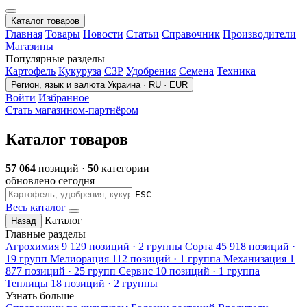
Каталог товаров
Главная
Товары
Новости
Статьи
Справочник
Производители
Магазины
Популярные разделы
Картофель
Кукуруза
СЗР
Удобрения
Семена
Техника
Регион, язык и валюта
Украина · RU · EUR
Войти
Избранное
Стать магазином-партнёром
Каталог товаров
57 064
позиций ·
50
категории
обновлено сегодня
ESC
Весь каталог
Каталог
Назад
Главные разделы
Агрохимия
9 129 позиций · 2 группы
Сорта
45 918 позиций ·
19 групп
Мелиорация
112 позиций · 1 группа
Механизация
1
877 позиций · 25 групп
Сервис
10 позиций · 1 группа
Теплицы
18 позиций · 2 группы
Узнать больше