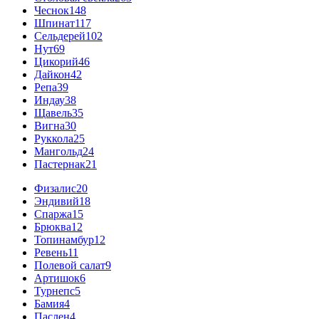
Чеснок
148
Шпинат
117
Сельдерей
102
Нут
69
Цикорий
46
Дайкон
42
Репа
39
Индау
38
Щавель
35
Вигна
30
Руккола
25
Мангольд
24
Пастернак
21
Физалис
20
Эндивий
18
Спаржа
15
Брюква
12
Топинамбур
12
Ревень
11
Полевой салат
9
Артишок
6
Турнепс
5
Бамия
4
Паслен
4