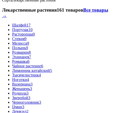
Сорта
Лекарственные растения
Лекарственные растения
161 товаров
Все товары
→
Шалфей
17
Портулак
10
Расторопша
9
Стевия
9
Мелисса
9
Полынь
9
Розмарин
8
Эхинацея
7
Ромашка
6
Чайное растение
6
Лимонник китайский
5
Тысячелистник
4
Ноготки
4
Валериана
3
Женьшень
3
Родиола
3
Зверобой
3
Черноголовник
3
Цмин
3
Девясил
2