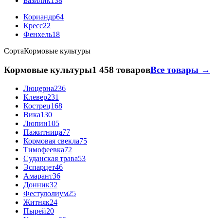
Базилик
138
Кориандр
64
Кресс
22
Фенхель
18
Сорта
Кормовые культуры
Кормовые культуры
1 458 товаров
Все товары →
Люцерна
236
Клевер
231
Кострец
168
Вика
130
Люпин
105
Пажитница
77
Кормовая свекла
75
Тимофеевка
72
Суданская трава
53
Эспарцет
46
Амарант
36
Донник
32
Фестулолиум
25
Житняк
24
Пырей
20