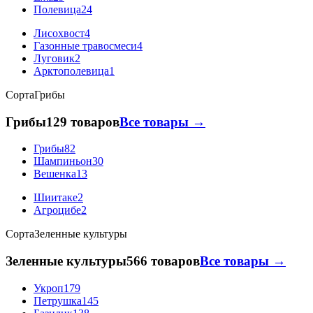
Полевица
24
Лисохвост
4
Газонные травосмеси
4
Луговик
2
Арктополевица
1
Сорта
Грибы
Грибы
129 товаров
Все товары →
Грибы
82
Шампиньон
30
Вешенка
13
Шиитаке
2
Агроцибе
2
Сорта
Зеленные культуры
Зеленные культуры
566 товаров
Все товары →
Укроп
179
Петрушка
145