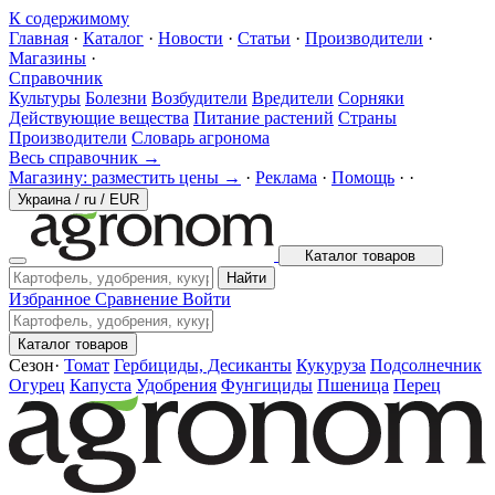
К содержимому
Главная
·
Каталог
·
Новости
·
Статьи
·
Производители
·
Магазины
·
Справочник
Культуры
Болезни
Возбудители
Вредители
Сорняки
Действующие вещества
Питание растений
Страны
Производители
Словарь агронома
Весь справочник →
Магазину: разместить цены →
·
Реклама
·
Помощь
·
·
Украина
/
ru
/
EUR
Каталог товаров
Найти
Избранное
Сравнение
Войти
Каталог товаров
Сезон
·
Томат
Гербициды, Десиканты
Кукуруза
Подсолнечник
Огурец
Капуста
Удобрения
Фунгициды
Пшеница
Перец