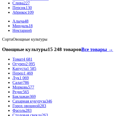
Слива
227
Персик
130
Абрикос
109
Алыча
48
Миндаль
18
Нектарин
6
Сорта
Овощные культуры
Овощные культуры
15 248 товаров
Все товары →
Томат
4 681
Огурец
2 095
Капуста
1 585
Перец
1 469
Лук
1 069
Салат
786
Морковь
577
Редис
565
Баклажан
369
Сахарная кукуруза
346
Горох овощной
283
Фасоль
283
Столовая свекла
263