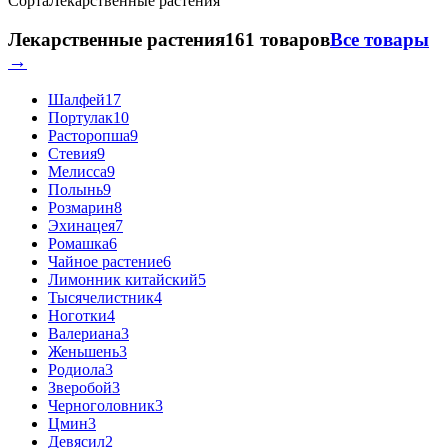
Сорта
Лекарственные растения
Лекарственные растения
161 товаров
Все товары
→
Шалфей
17
Портулак
10
Расторопша
9
Стевия
9
Мелисса
9
Полынь
9
Розмарин
8
Эхинацея
7
Ромашка
6
Чайное растение
6
Лимонник китайский
5
Тысячелистник
4
Ноготки
4
Валериана
3
Женьшень
3
Родиола
3
Зверобой
3
Черноголовник
3
Цмин
3
Девясил
2