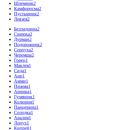
Шлемник
2
Камфоросма
2
Пустырник
2
Левзея
2
Белладонна
2
Синюха
2
Дурман
2
Подорожник
2
Серпуха
2
Черемша
2
Горец
1
Маклея
1
Сида
1
Аир
1
Амми
1
Пижма
1
Арника
1
Гулявник
1
Колюрия
1
Панцерина
1
Солодка
1
Аралия
1
Лопух
1
Кипрей
1