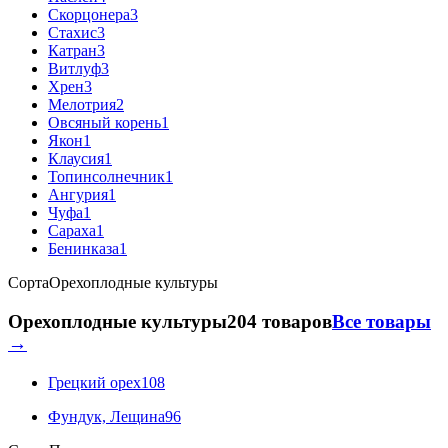
Скорцонера
3
Стахис
3
Катран
3
Витлуф
3
Хрен
3
Мелотрия
2
Овсяный корень
1
Якон
1
Клаусия
1
Топинсолнечник
1
Ангурия
1
Чуфа
1
Сараха
1
Бенинказа
1
Сорта
Орехоплодные культуры
Орехоплодные культуры
204 товаров
Все товары
→
Грецкий орех
108
Фундук, Лещина
96