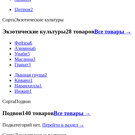
Цитрон
2
Сорта
Экзотические культуры
Экзотические культуры
28 товаров
Все товары →
Фейхоа
6
Азимина
6
Унаби
5
Маслина
3
Гранат
3
Дынная груша
2
Кивано
1
Наранхилла
1
Инжир
1
Сорта
Подвои
Подвои
140 товаров
Все товары →
Подкатегорий нет.
Перейти в раздел →