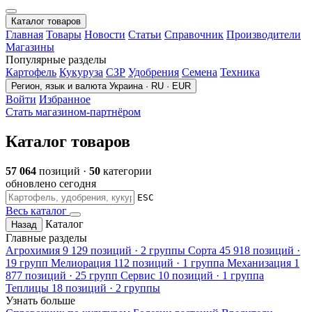
Каталог товаров
Главная
Товары
Новости
Статьи
Справочник
Производители
Магазины
Популярные разделы
Картофель
Кукуруза
СЗР
Удобрения
Семена
Техника
Регион, язык и валюта
Украина · RU · EUR
Войти
Избранное
Стать магазином-партнёром
Каталог товаров
57 064
позиций ·
50
категории
обновлено сегодня
ESC
Весь каталог
Каталог
Назад
Главные разделы
Агрохимия
9 129 позиций · 2 группы
Сорта
45 918 позиций ·
19 групп
Мелиорация
112 позиций · 1 группа
Механизация
1
877 позиций · 25 групп
Сервис
10 позиций · 1 группа
Теплицы
18 позиций · 2 группы
Узнать больше