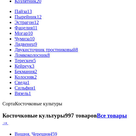
Козлятник
20
Пайза
13
Пырейник
12
Эстрагон
12
Фацелия
11
Могар
10
Чумиза
10
Лядвенец
9
Двукисточник тростниковый
8
Ломкоколосник
8
Терескен
5
Кейреук
3
Бекмания
2
Колосняк
2
Сведа
1
Сильфия
1
Вязель
1
Сорта
Косточковые культуры
Косточковые культуры
997 товаров
Все товары
→
Вишня, Черешня
459