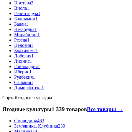
Энотера
2
Виола
1
Гелиптерум
1
Бальзамин
1
Бадан
1
Незабудка
1
Мирабилис
1
Резеда
1
Целозия
1
Брахикома
1
Лобелия
1
Лихнис
1
Гайллардия
1
Иберис
1
Рудбекия
1
Сальвия
1
Диморфотека
1
Сорта
Ягодные культуры
Ягодные культуры
1 339 товаров
Все товары →
Смородина
463
Земляника, Клубника
239
Малина
174