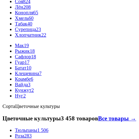
Соя
824
Лён
208
Конопля
65
Хмель
60
Табак
40
Сурепица
23
Хлопчатник
22
Мак
19
Рыжик
18
Сафлор
18
Гуар
17
Батат
10
Клещевина
7
Крамбе
6
Вайда
3
Кунжут
2
Нуг
2
Сорта
Цветочные культуры
Цветочные культуры
3 458 товаров
Все товары →
Тюльпаны
1 506
Роза
283