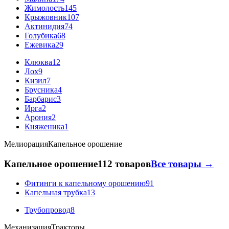
Жимолость
145
Крыжовник
107
Актинидия
74
Голубика
68
Ежевика
29
Клюква
12
Лох
9
Кизил
7
Брусника
4
Барбарис
3
Ирга
2
Арония
2
Княженика
1
Мелиорация
Капельное орошение
Капельное орошение
112 товаров
Все товары →
Фитинги к капельному орошению
91
Капельная трубка
13
Трубопровод
8
Механизация
Тракторы