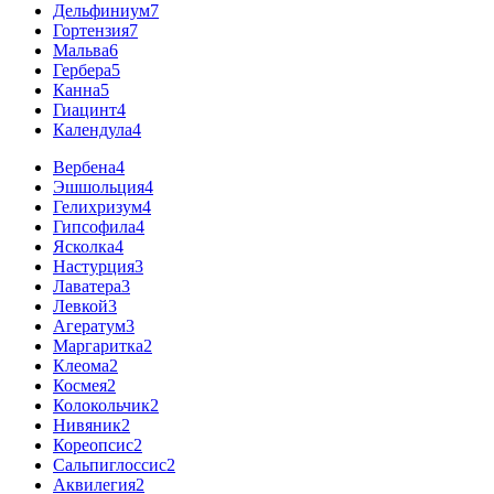
Дельфиниум
7
Гортензия
7
Мальва
6
Гербера
5
Канна
5
Гиацинт
4
Календула
4
Вербена
4
Эшшольция
4
Гелихризум
4
Гипсофила
4
Ясколка
4
Настурция
3
Лаватера
3
Левкой
3
Агератум
3
Маргаритка
2
Клеома
2
Космея
2
Колокольчик
2
Нивяник
2
Кореопсис
2
Сальпиглоссис
2
Аквилегия
2