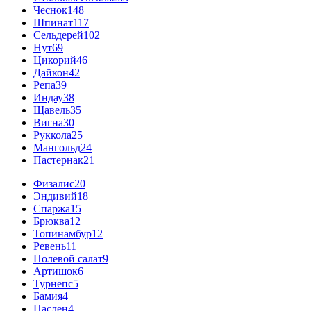
Чеснок
148
Шпинат
117
Сельдерей
102
Нут
69
Цикорий
46
Дайкон
42
Репа
39
Индау
38
Щавель
35
Вигна
30
Руккола
25
Мангольд
24
Пастернак
21
Физалис
20
Эндивий
18
Спаржа
15
Брюква
12
Топинамбур
12
Ревень
11
Полевой салат
9
Артишок
6
Турнепс
5
Бамия
4
Паслен
4