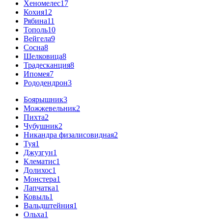
Хеномелес
17
Кохия
12
Рябина
11
Тополь
10
Вейгела
9
Сосна
8
Шелковица
8
Традесканция
8
Ипомея
7
Рододендрон
3
Боярышник
3
Можжевельник
2
Пихта
2
Чубушник
2
Никандра физалисовидная
2
Туя
1
Джузгун
1
Клематис
1
Долихос
1
Монстера
1
Лапчатка
1
Ковыль
1
Вальдштейния
1
Ольха
1