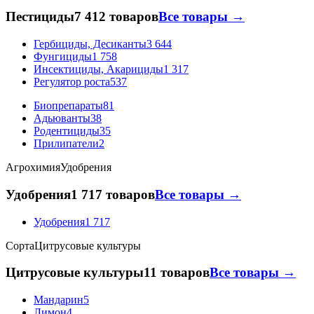
Пестициды
7 412 товаров
Все товары →
Гербициды, Десиканты
3 644
Фунгициды
1 758
Инсектициды, Акарициды
1 317
Регулятор роста
537
Биопрепараты
81
Адьюванты
38
Родентициды
35
Прилипатели
2
Агрохимия
Удобрения
Удобрения
1 717 товаров
Все товары →
Удобрения
1 717
Сорта
Цитрусовые культуры
Цитрусовые культуры
11 товаров
Все товары →
Мандарин
5
Лимон
4