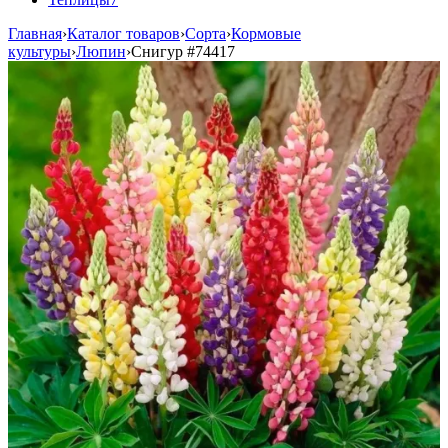
Главная
›
Каталог товаров
›
Сорта
›
Кормовые
культуры
›
Люпин
›
Снигур
#74417