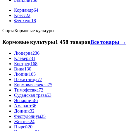
Базилик
138
Кориандр
64
Кресс
22
Фенхель
18
Сорта
Кормовые культуры
Кормовые культуры
1 458 товаров
Все товары →
Люцерна
236
Клевер
231
Кострец
168
Вика
130
Люпин
105
Пажитница
77
Кормовая свекла
75
Тимофеевка
72
Суданская трава
53
Эспарцет
46
Амарант
36
Донник
32
Фестулолиум
25
Житняк
24
Пырей
20