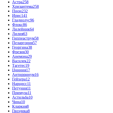
Астра
258
Хризантема
258
Пион
232
Ирис
141
Гладиолус
96
Флокс
86
Лилейник
64
Лилия
63
Гиппеаструм
58
Пеларгония
57
Георгина
38
Фрезия
30
Анемона
29
Василек
22
Тагетес
19
Цинния
17
Антирринум
16
Гейхера
12
Нарцисс
11
Петуния
11
Примула
11
Астильба
10
Чина
10
Кларкия
8
Гвоздика
8