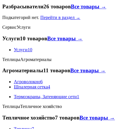
Разбрасыватели
26 товаров
Все товары →
Подкатегорий нет.
Перейти в раздел →
Сервис
Услуги
Услуги
10 товаров
Все товары →
Услуги
10
Теплицы
Агроматериалы
Агроматериалы
11 товаров
Все товары →
Агроволокно
6
Шпалерная сетка
4
Термоэкраны, Затеняющие сети
1
Теплицы
Тепличное хозяйство
Тепличное хозяйство
7 товаров
Все товары →
Теплицы
7