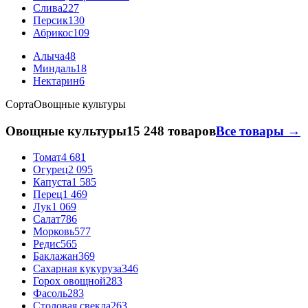
Слива
227
Персик
130
Абрикос
109
Алыча
48
Миндаль
18
Нектарин
6
Сорта
Овощные культуры
Овощные культуры
15 248 товаров
Все товары →
Томат
4 681
Огурец
2 095
Капуста
1 585
Перец
1 469
Лук
1 069
Салат
786
Морковь
577
Редис
565
Баклажан
369
Сахарная кукуруза
346
Горох овощной
283
Фасоль
283
Столовая свекла
263