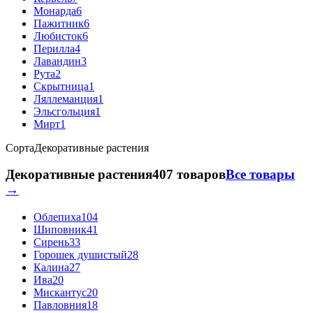
Монарда
6
Пажитник
6
Любисток
6
Перилла
4
Лавандин
3
Рута
2
Скрытница
1
Ляллеманция
1
Эльсгольция
1
Мирт
1
Сорта
Декоративные растения
Декоративные растения
407 товаров
Все товары
→
Облепиха
104
Шиповник
41
Сирень
33
Горошек душистый
28
Калина
27
Ива
20
Мискантус
20
Павловния
18