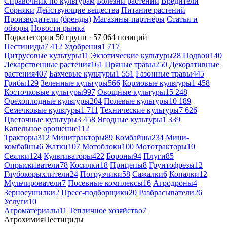
Справочник по культурам
Болезни растений
Вредители
Сорняки
Действующие вещества
Питание растений
Производители (бренды)
Магазины-партнёры
Статьи и
обзоры
Новости рынка
Подкатегории
50 групп · 57 064 позиций
Пестициды
7 412
Удобрения
1 717
Цитрусовые культуры
11
Экзотические культуры
28
Подвои
140
Лекарственные растения
161
Пряные травы
250
Декоративные
растения
407
Бахчевые культуры
1 551
Газонные травы
445
Грибы
129
Зеленные культуры
566
Кормовые культуры
1 458
Косточковые культуры
997
Овощные культуры
15 248
Орехоплодные культуры
204
Полевые культуры
10 189
Семечковые культуры
1 711
Технические культуры
7 626
Цветочные культуры
3 458
Ягодные культуры
1 339
Капельное орошение
112
Тракторы
312
Минитракторы
89
Комбайны
234
Мини-
комбайны
6
Жатки
107
Мотоблоки
100
Мототракторы
10
Сеялки
124
Культиваторы
422
Бороны
94
Плуги
85
Опрыскиватели
78
Косилки
18
Прицепы
8
Грунтофрезы
12
Глубокорыхлители
24
Погрузчики
58
Сажалки
6
Копалки
12
Мульчирователи
7
Посевные комплексы
16
Агродроны
4
Зерносушилки
2
Пресс-подборщики
20
Разбрасыватели
26
Услуги
10
Агроматериалы
11
Тепличное хозяйство
7
Агрохимия
Пестициды