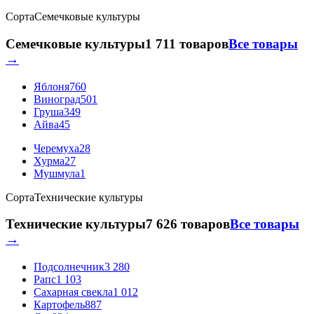
Сорта
Семечковые культуры
Семечковые культуры
1 711 товаров
Все товары
→
Яблоня
760
Виноград
501
Груша
349
Айва
45
Черемуха
28
Хурма
27
Мушмула
1
Сорта
Технические культуры
Технические культуры
7 626 товаров
Все товары
→
Подсолнечник
3 280
Рапс
1 103
Сахарная свекла
1 012
Картофель
887