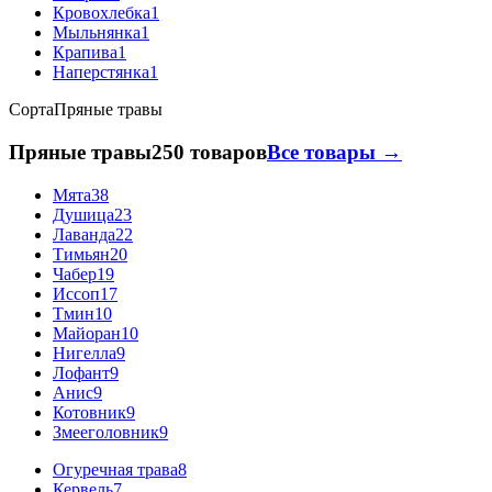
Кровохлебка
1
Мыльнянка
1
Крапива
1
Наперстянка
1
Сорта
Пряные травы
Пряные травы
250 товаров
Все товары →
Мята
38
Душица
23
Лаванда
22
Тимьян
20
Чабер
19
Иссоп
17
Тмин
10
Майоран
10
Нигелла
9
Лофант
9
Анис
9
Котовник
9
Змееголовник
9
Огуречная трава
8
Кервель
7