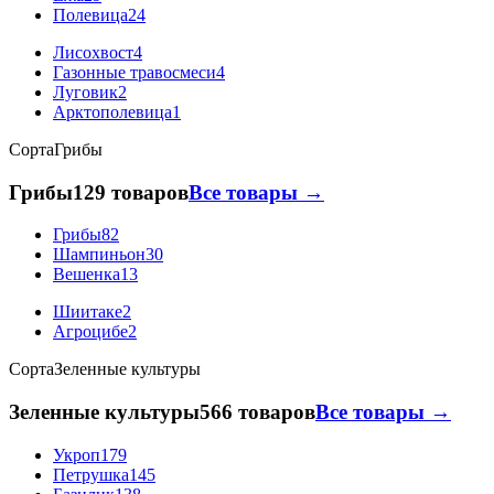
Полевица
24
Лисохвост
4
Газонные травосмеси
4
Луговик
2
Арктополевица
1
Сорта
Грибы
Грибы
129 товаров
Все товары →
Грибы
82
Шампиньон
30
Вешенка
13
Шиитаке
2
Агроцибе
2
Сорта
Зеленные культуры
Зеленные культуры
566 товаров
Все товары →
Укроп
179
Петрушка
145