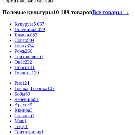
Сорта
Полевые культуры
Полевые культуры
10 189 товаров
Все товары →
Кукуруза
5 037
Пшеница
2 059
Ячмень
853
Сорго
504
Горох
354
Рожь
266
Тритикале
257
Овёс
232
Просо
131
Горчица
129
Рис
124
Гречка, Гречиха
107
Бобы
69
Чечевица
51
Арахис
9
Квиноа
3
Солянка
1
Маш
1
Тефф
1
Трититригия
1