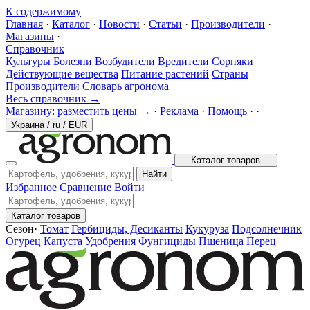
К содержимому
Главная
·
Каталог
·
Новости
·
Статьи
·
Производители
·
Магазины
·
Справочник
Культуры
Болезни
Возбудители
Вредители
Сорняки
Действующие вещества
Питание растений
Страны
Производители
Словарь агронома
Весь справочник →
Магазину: разместить цены →
·
Реклама
·
Помощь
·
·
Украина
/
ru
/
EUR
Каталог товаров
Найти
Избранное
Сравнение
Войти
Каталог товаров
Сезон
·
Томат
Гербициды, Десиканты
Кукуруза
Подсолнечник
Огурец
Капуста
Удобрения
Фунгициды
Пшеница
Перец