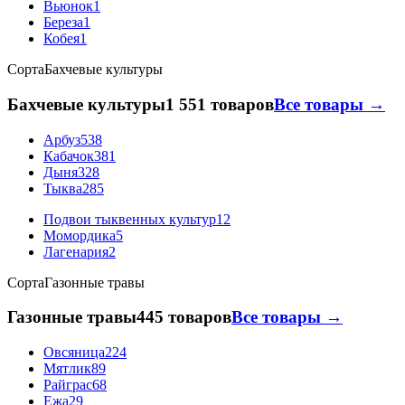
Вьюнок
1
Береза
1
Кобея
1
Сорта
Бахчевые культуры
Бахчевые культуры
1 551 товаров
Все товары →
Арбуз
538
Кабачок
381
Дыня
328
Тыква
285
Подвои тыквенных культур
12
Момордика
5
Лагенария
2
Сорта
Газонные травы
Газонные травы
445 товаров
Все товары →
Овсяница
224
Мятлик
89
Райграс
68
Ежа
29