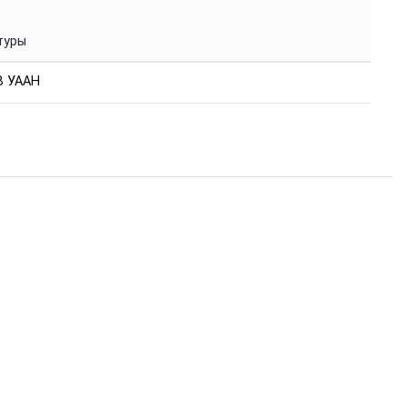
туры
ПВ УААН