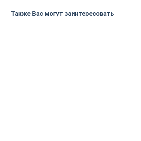
Также Вас могут заинтересовать
24 товаров
Борки
Вересневий
Володимир
Г
Научные
Научные
Научные
Д
учреждения
учреждения
учреждения
п
581 EUR
ПОДРОБНЕЕ
КУПИТЬ
ПОДРОБНЕЕ