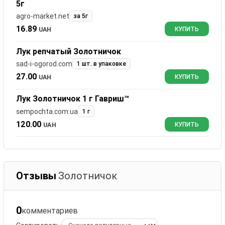
5г
agro-market.net
за 5г
16.89
UAH
КУПИТЬ
Лук репчатый Золотничок
sad-i-ogorod.com
1 шт. в упаковке
27.00
UAH
КУПИТЬ
Лук Золотничок 1 г Гавриш™
sempochta.com.ua
1 г
120.00
UAH
КУПИТЬ
Отзывы
Золотничок
0
комментариев