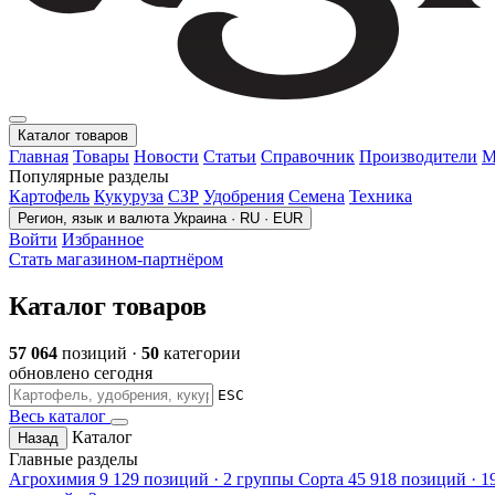
Каталог товаров
Главная
Товары
Новости
Статьи
Справочник
Производители
М
Популярные разделы
Картофель
Кукуруза
СЗР
Удобрения
Семена
Техника
Регион, язык и валюта
Украина · RU · EUR
Войти
Избранное
Стать магазином-партнёром
Каталог товаров
57 064
позиций ·
50
категории
обновлено сегодня
ESC
Весь каталог
Каталог
Назад
Главные разделы
Агрохимия
9 129 позиций · 2 группы
Сорта
45 918 позиций · 1