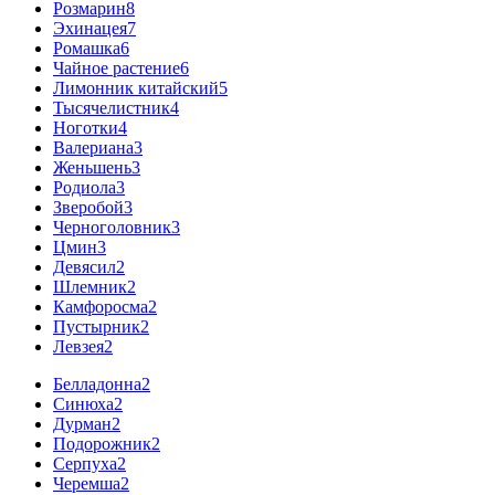
Розмарин
8
Эхинацея
7
Ромашка
6
Чайное растение
6
Лимонник китайский
5
Тысячелистник
4
Ноготки
4
Валериана
3
Женьшень
3
Родиола
3
Зверобой
3
Черноголовник
3
Цмин
3
Девясил
2
Шлемник
2
Камфоросма
2
Пустырник
2
Левзея
2
Белладонна
2
Синюха
2
Дурман
2
Подорожник
2
Серпуха
2
Черемша
2