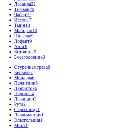
Лаванда
22
Тимьян
20
Чабер
19
Иссоп
17
Тмин
10
Майоран
10
Нигелла
9
Лофант
9
Анис
9
Котовник
9
Змееголовник
9
Огуречная трава
8
Кервель
7
Монарда
6
Пажитник
6
Любисток
6
Перилла
4
Лавандин
3
Рута
2
Скрытница
1
Ляллеманция
1
Эльсгольция
1
Мирт
1