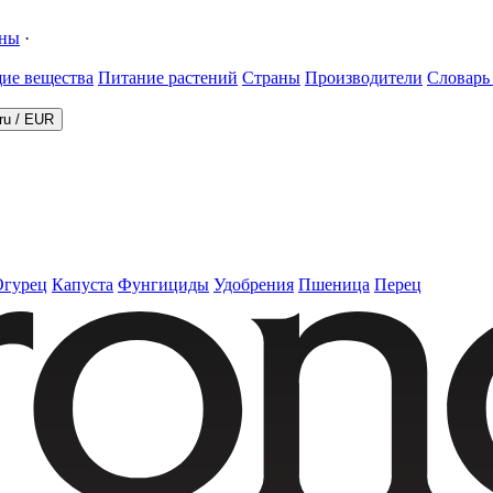
ины
·
ие вещества
Питание растений
Страны
Производители
Словарь
ru
/
EUR
Огурец
Капуста
Фунгициды
Удобрения
Пшеница
Перец