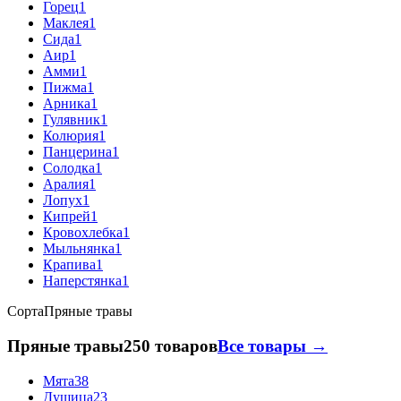
Горец
1
Маклея
1
Сида
1
Аир
1
Амми
1
Пижма
1
Арника
1
Гулявник
1
Колюрия
1
Панцерина
1
Солодка
1
Аралия
1
Лопух
1
Кипрей
1
Кровохлебка
1
Мыльнянка
1
Крапива
1
Наперстянка
1
Сорта
Пряные травы
Пряные травы
250 товаров
Все товары →
Мята
38
Душица
23