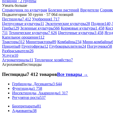
позиций · 2 группы
Узнать больше
Справочник по культурам
Болезни растений
Вредители
Сорняк
Подкатегории
50 групп · 57 064 позиций
Пестициды
7 412
Удобрения
1 717
Цитрусовые культуры
11
Экзотические культуры
28
Подвои
140
Грибы
129
Зеленные культуры
566
Кормовые культуры
1 458
Кос
711
Технические культуры
7 626
Цветочные культуры
3 458
Ягод
Капельное орошение
112
Тракторы
312
Минитракторы
89
Комбайны
234
Мини-комбайны
Прицепы
8
Грунтофрезы
12
Глубокорыхлители
24
Погрузчики
58
Разбрасыватели
26
Услуги
10
Агроматериалы
11
Тепличное хозяйство
7
Агрохимия
Пестициды
Пестициды
7 412 товаров
Все товары →
Гербициды, Десиканты
3 644
Фунгициды
1 758
Инсектициды, Акарициды
1 317
Регулятор роста
537
Биопрепараты
81
Адьюванты
38