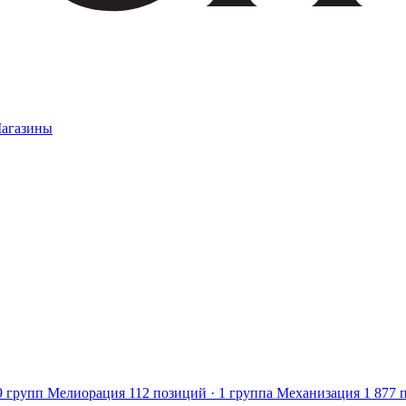
агазины
9 групп
Мелиорация
112 позиций · 1 группа
Механизация
1 877 