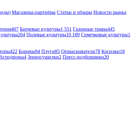
енды)
Магазины-партнёры
Статьи и обзоры
Новости рынка
тения
407
Бахчевые культуры
1 551
Газонные травы
445
культуры
204
Полевые культуры
10 189
Семечковые культуры
1
торы
422
Бороны
94
Плуги
85
Опрыскиватели
78
Косилки
18
Агродроны
4
Зерносушилки
2
Пресс-подборщики
20