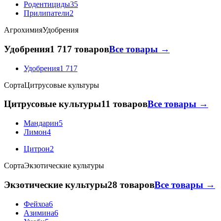
Родентициды
35
Прилипатели
2
Агрохимия
Удобрения
Удобрения
1 717 товаров
Все товары →
Удобрения
1 717
Сорта
Цитрусовые культуры
Цитрусовые культуры
11 товаров
Все товары →
Мандарин
5
Лимон
4
Цитрон
2
Сорта
Экзотические культуры
Экзотические культуры
28 товаров
Все товары →
Фейхоа
6
Азимина
6