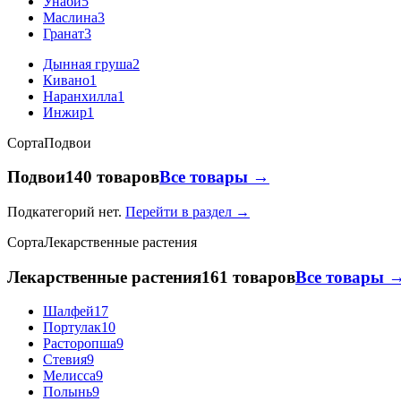
Унаби
5
Маслина
3
Гранат
3
Дынная груша
2
Кивано
1
Наранхилла
1
Инжир
1
Сорта
Подвои
Подвои
140 товаров
Все товары →
Подкатегорий нет.
Перейти в раздел →
Сорта
Лекарственные растения
Лекарственные растения
161 товаров
Все товары 
Шалфей
17
Портулак
10
Расторопша
9
Стевия
9
Мелисса
9
Полынь
9