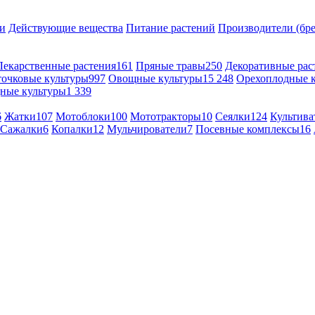
и
Действующие вещества
Питание растений
Производители (бр
Лекарственные растения
161
Пряные травы
250
Декоративные рас
точковые культуры
997
Овощные культуры
15 248
Орехоплодные 
ные культуры
1 339
6
Жатки
107
Мотоблоки
100
Мототракторы
10
Сеялки
124
Культива
Сажалки
6
Копалки
12
Мульчирователи
7
Посевные комплексы
16