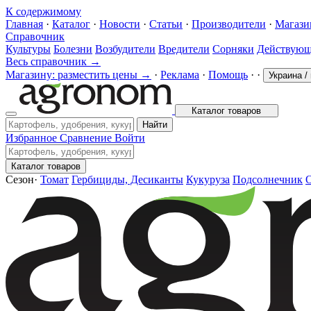
К содержимому
Главная
·
Каталог
·
Новости
·
Статьи
·
Производители
·
Магаз
Справочник
Культуры
Болезни
Возбудители
Вредители
Сорняки
Действующ
Весь справочник →
Магазину: разместить цены →
·
Реклама
·
Помощь
·
·
Украина
/
Каталог товаров
Найти
Избранное
Сравнение
Войти
Каталог товаров
Сезон
·
Томат
Гербициды, Десиканты
Кукуруза
Подсолнечник