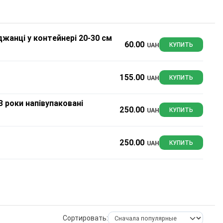
аджанці у контейнері 20-30 см
60.00
UAH
КУПИТЬ
155.00
UAH
КУПИТЬ
3 роки напівупаковані
250.00
UAH
КУПИТЬ
250.00
UAH
КУПИТЬ
Сортировать: