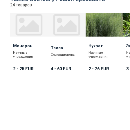
24 товаров
Монерон
Нухрат
Э
Таиса
Научные
Научные
Н
Селекционеры
учреждения
учреждения
у
4 - 60 EUR
2 - 25 EUR
2 - 26 EUR
3
КУПИТЬ
КУПИТЬ
КУПИТЬ