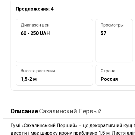
Предложения: 4
Диапазон цен
Просмотры
60 - 250 UAH
57
Высота растения
Страна
1,5-2 м
Россия
Описание
Сахалинский Первый
Гумі «Сахалинський Перший» – це декоративний кущ в
висоти і має широку крону приблизно 1,5 м. Листя елі