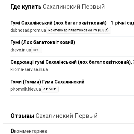
Где купить
Сахалинский Первый
Гумі Сахалінський (лох багатоквітковий) - 1-річні с
dubnosad.prom.ua
контейнер пластиковий Р9 (0.5 л)
Гумі (Лох багатоквітковий)
drevo.in.ua
шт.
Саджанці гумі Сахалінський (лох багатоквітковий), 
klioma-servise.in.ua
Гуми (Гумми) Гуми Сахалинский
pitomnik.kiev.ua
от 5шт
Отзывы
Сахалинский Первый
0
комментариев