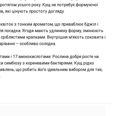
протягом усього року. Кущ не потребує формуючої
в, які цінують простоту догляду.
квіток з тонким ароматом, що приваблює бджіл і
сля посадки. Ягоди мають удлинену форму, змінюють
і сріблястими крапками. Внутрішня м’якоть соковита і
зріванні – особливо солодка.
тами і 17 амінокислотами. Рослина добре росте на
ки симбіозу з кореневими бактеріями. Кущ рідко
дживлень, що робить його ідеальним вибором для тих,
.