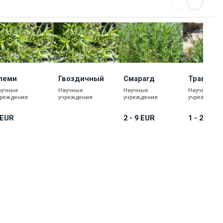
леми
Гвоздичный
Смарагд
Травнев
аучные
Научные
Научные
Научные
чреждения
учреждения
учреждения
учреждения
 EUR
2 - 9 EUR
1 - 26 EU
КУПИТЬ
ПОДРОБНЕЕ
КУПИТЬ
КУПИ
Каталог товаров
Новости
Статьи
Обратная связь
RS