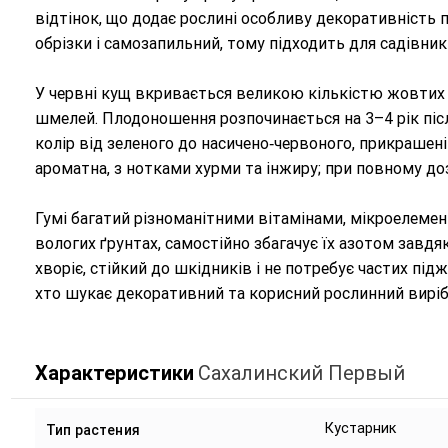
відтінок, що додає рослині особливу декоративність 
обрізки і самозапильний, тому підходить для садівникі
У червні кущ вкривається великою кількістю жовтих 
шмелей. Плодоношення розпочинається на 3–4 рік пі
колір від зеленого до насичено‑червоного, прикрашен
ароматна, з нотками хурми та інжиру; при повному до
Гумі багатий різноманітними вітамінами, мікроелемен
вологих ґрунтах, самостійно збагачує їх азотом завдя
хворіє, стійкий до шкідників і не потребує частих пі
хто шукає декоративний та корисний рослинний виріб
Характеристики
Сахалинский Первый
Кустарник
Тип растения