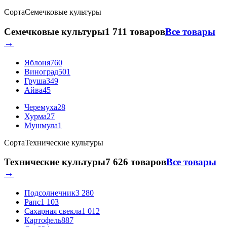
Сорта
Семечковые культуры
Семечковые культуры
1 711 товаров
Все товары
→
Яблоня
760
Виноград
501
Груша
349
Айва
45
Черемуха
28
Хурма
27
Мушмула
1
Сорта
Технические культуры
Технические культуры
7 626 товаров
Все товары
→
Подсолнечник
3 280
Рапс
1 103
Сахарная свекла
1 012
Картофель
887