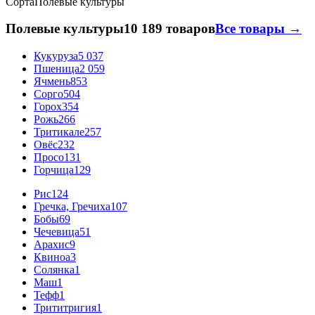
Сорта
Полевые культуры
Полевые культуры
10 189 товаров
Все товары →
Кукуруза
5 037
Пшеница
2 059
Ячмень
853
Сорго
504
Горох
354
Рожь
266
Тритикале
257
Овёс
232
Просо
131
Горчица
129
Рис
124
Гречка, Гречиха
107
Бобы
69
Чечевица
51
Арахис
9
Квиноа
3
Солянка
1
Маш
1
Тефф
1
Трититригия
1