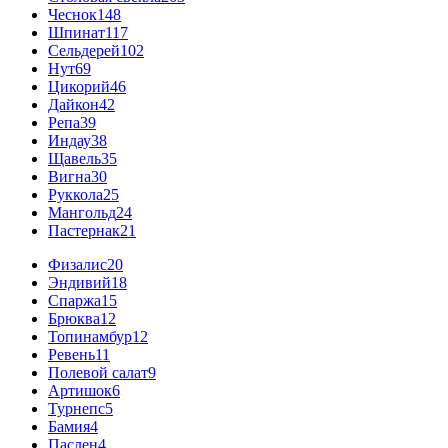
Чеснок
148
Шпинат
117
Сельдерей
102
Нут
69
Цикорий
46
Дайкон
42
Репа
39
Индау
38
Щавель
35
Вигна
30
Руккола
25
Мангольд
24
Пастернак
21
Физалис
20
Эндивий
18
Спаржа
15
Брюква
12
Топинамбур
12
Ревень
11
Полевой салат
9
Артишок
6
Турнепс
5
Бамия
4
Паслен
4