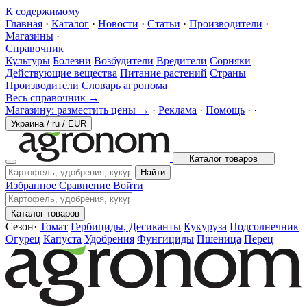
К содержимому
Главная
·
Каталог
·
Новости
·
Статьи
·
Производители
·
Магазины
·
Справочник
Культуры
Болезни
Возбудители
Вредители
Сорняки
Действующие вещества
Питание растений
Страны
Производители
Словарь агронома
Весь справочник →
Магазину: разместить цены →
·
Реклама
·
Помощь
·
·
Украина
/
ru
/
EUR
Каталог товаров
Найти
Избранное
Сравнение
Войти
Каталог товаров
Сезон
·
Томат
Гербициды, Десиканты
Кукуруза
Подсолнечник
Огурец
Капуста
Удобрения
Фунгициды
Пшеница
Перец