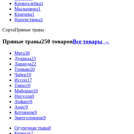
Кровохлебка
1
Мыльнянка
1
Крапива
1
Наперстянка
1
Сорта
Пряные травы
Пряные травы
250 товаров
Все товары →
Мята
38
Душица
23
Лаванда
22
Тимьян
20
Чабер
19
Иссоп
17
Тмин
10
Майоран
10
Нигелла
9
Лофант
9
Анис
9
Котовник
9
Змееголовник
9
Огуречная трава
8
Кервель
7