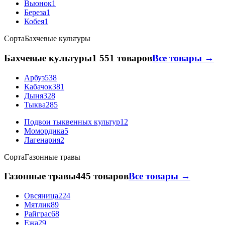
Вьюнок
1
Береза
1
Кобея
1
Сорта
Бахчевые культуры
Бахчевые культуры
1 551 товаров
Все товары →
Арбуз
538
Кабачок
381
Дыня
328
Тыква
285
Подвои тыквенных культур
12
Момордика
5
Лагенария
2
Сорта
Газонные травы
Газонные травы
445 товаров
Все товары →
Овсяница
224
Мятлик
89
Райграс
68
Ежа
29