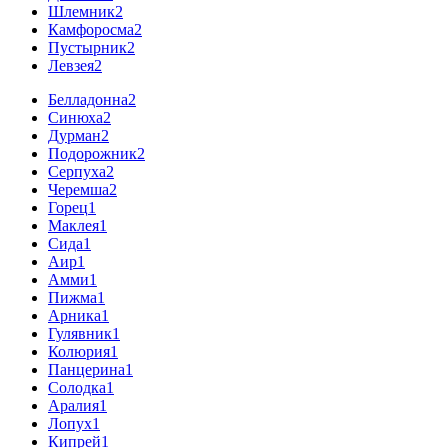
Шлемник
2
Камфоросма
2
Пустырник
2
Левзея
2
Белладонна
2
Синюха
2
Дурман
2
Подорожник
2
Серпуха
2
Черемша
2
Горец
1
Маклея
1
Сида
1
Аир
1
Амми
1
Пижма
1
Арника
1
Гулявник
1
Колюрия
1
Панцерина
1
Солодка
1
Аралия
1
Лопух
1
Кипрей
1