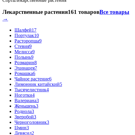
Сорта
Лекарственные растения
Лекарственные растения
161 товаров
Все товары
→
Шалфей
17
Портулак
10
Расторопша
9
Стевия
9
Мелисса
9
Полынь
9
Розмарин
8
Эхинацея
7
Ромашка
6
Чайное растение
6
Лимонник китайский
5
Тысячелистник
4
Ноготки
4
Валериана
3
Женьшень
3
Родиола
3
Зверобой
3
Черноголовник
3
Цмин
3
Девясил
2