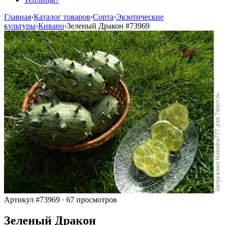
Главная
›
Каталог товаров
›
Сорта
›
Экзотические
культуры
›
Кивано
›
Зеленый Дракон
#73969
Артикул #73969
·
67 просмотров
Зеленый Дракон