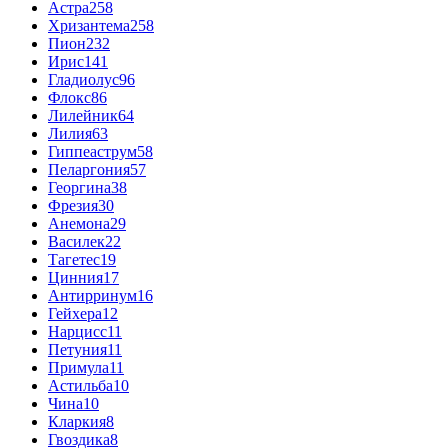
Астра
258
Хризантема
258
Пион
232
Ирис
141
Гладиолус
96
Флокс
86
Лилейник
64
Лилия
63
Гиппеаструм
58
Пеларгония
57
Георгина
38
Фрезия
30
Анемона
29
Василек
22
Тагетес
19
Цинния
17
Антирринум
16
Гейхера
12
Нарцисс
11
Петуния
11
Примула
11
Астильба
10
Чина
10
Кларкия
8
Гвоздика
8