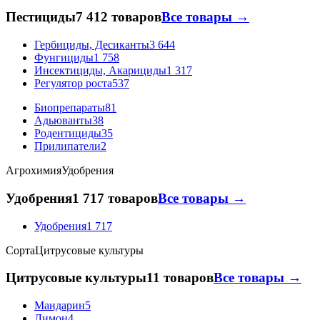
Пестициды
7 412 товаров
Все товары →
Гербициды, Десиканты
3 644
Фунгициды
1 758
Инсектициды, Акарициды
1 317
Регулятор роста
537
Биопрепараты
81
Адьюванты
38
Родентициды
35
Прилипатели
2
Агрохимия
Удобрения
Удобрения
1 717 товаров
Все товары →
Удобрения
1 717
Сорта
Цитрусовые культуры
Цитрусовые культуры
11 товаров
Все товары →
Мандарин
5
Лимон
4