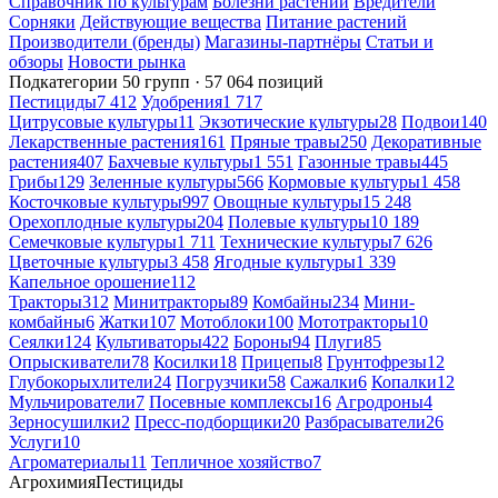
Справочник по культурам
Болезни растений
Вредители
Сорняки
Действующие вещества
Питание растений
Производители (бренды)
Магазины-партнёры
Статьи и
обзоры
Новости рынка
Подкатегории
50 групп · 57 064 позиций
Пестициды
7 412
Удобрения
1 717
Цитрусовые культуры
11
Экзотические культуры
28
Подвои
140
Лекарственные растения
161
Пряные травы
250
Декоративные
растения
407
Бахчевые культуры
1 551
Газонные травы
445
Грибы
129
Зеленные культуры
566
Кормовые культуры
1 458
Косточковые культуры
997
Овощные культуры
15 248
Орехоплодные культуры
204
Полевые культуры
10 189
Семечковые культуры
1 711
Технические культуры
7 626
Цветочные культуры
3 458
Ягодные культуры
1 339
Капельное орошение
112
Тракторы
312
Минитракторы
89
Комбайны
234
Мини-
комбайны
6
Жатки
107
Мотоблоки
100
Мототракторы
10
Сеялки
124
Культиваторы
422
Бороны
94
Плуги
85
Опрыскиватели
78
Косилки
18
Прицепы
8
Грунтофрезы
12
Глубокорыхлители
24
Погрузчики
58
Сажалки
6
Копалки
12
Мульчирователи
7
Посевные комплексы
16
Агродроны
4
Зерносушилки
2
Пресс-подборщики
20
Разбрасыватели
26
Услуги
10
Агроматериалы
11
Тепличное хозяйство
7
Агрохимия
Пестициды