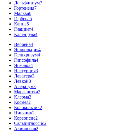
Дельфиниум
7
Гортензия
7
Мальва
6
Гербера
5
Канна
5
Гиацинт
4
Календула
4
Вербена
4
Эшшольция
4
Гелихризум
4
Гипсофила
4
Ясколка
4
Настурция
3
Лаватера
3
Левкой
3
Агератум
3
Маргаритка
2
Клеома
2
Космея
2
Колокольчик
2
Нивяник
2
Кореопсис
2
Сальпиглоссис
2
Аквилегия
2