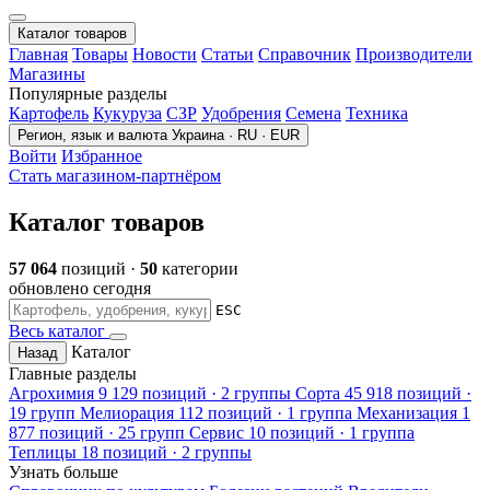
Каталог товаров
Главная
Товары
Новости
Статьи
Справочник
Производители
Магазины
Популярные разделы
Картофель
Кукуруза
СЗР
Удобрения
Семена
Техника
Регион, язык и валюта
Украина · RU · EUR
Войти
Избранное
Стать магазином-партнёром
Каталог товаров
57 064
позиций ·
50
категории
обновлено сегодня
ESC
Весь каталог
Каталог
Назад
Главные разделы
Агрохимия
9 129 позиций · 2 группы
Сорта
45 918 позиций ·
19 групп
Мелиорация
112 позиций · 1 группа
Механизация
1
877 позиций · 25 групп
Сервис
10 позиций · 1 группа
Теплицы
18 позиций · 2 группы
Узнать больше