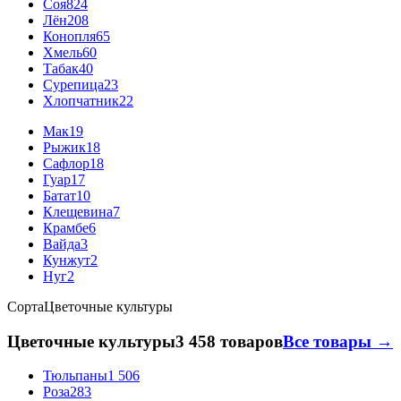
Соя
824
Лён
208
Конопля
65
Хмель
60
Табак
40
Сурепица
23
Хлопчатник
22
Мак
19
Рыжик
18
Сафлор
18
Гуар
17
Батат
10
Клещевина
7
Крамбе
6
Вайда
3
Кунжут
2
Нуг
2
Сорта
Цветочные культуры
Цветочные культуры
3 458 товаров
Все товары →
Тюльпаны
1 506
Роза
283