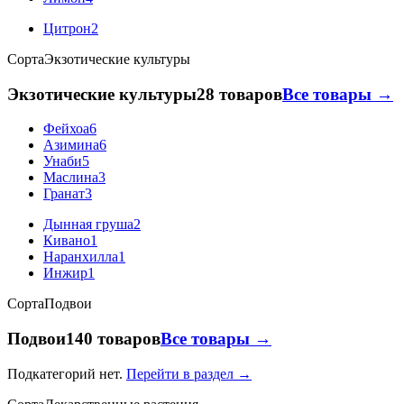
Цитрон
2
Сорта
Экзотические культуры
Экзотические культуры
28 товаров
Все товары →
Фейхоа
6
Азимина
6
Унаби
5
Маслина
3
Гранат
3
Дынная груша
2
Кивано
1
Наранхилла
1
Инжир
1
Сорта
Подвои
Подвои
140 товаров
Все товары →
Подкатегорий нет.
Перейти в раздел →