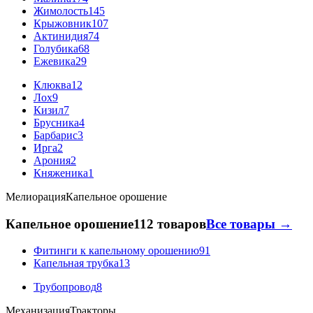
Жимолость
145
Крыжовник
107
Актинидия
74
Голубика
68
Ежевика
29
Клюква
12
Лох
9
Кизил
7
Брусника
4
Барбарис
3
Ирга
2
Арония
2
Княженика
1
Мелиорация
Капельное орошение
Капельное орошение
112 товаров
Все товары →
Фитинги к капельному орошению
91
Капельная трубка
13
Трубопровод
8
Механизация
Тракторы