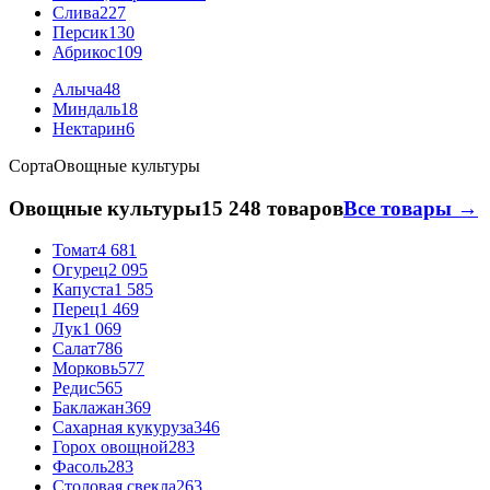
Слива
227
Персик
130
Абрикос
109
Алыча
48
Миндаль
18
Нектарин
6
Сорта
Овощные культуры
Овощные культуры
15 248 товаров
Все товары →
Томат
4 681
Огурец
2 095
Капуста
1 585
Перец
1 469
Лук
1 069
Салат
786
Морковь
577
Редис
565
Баклажан
369
Сахарная кукуруза
346
Горох овощной
283
Фасоль
283
Столовая свекла
263