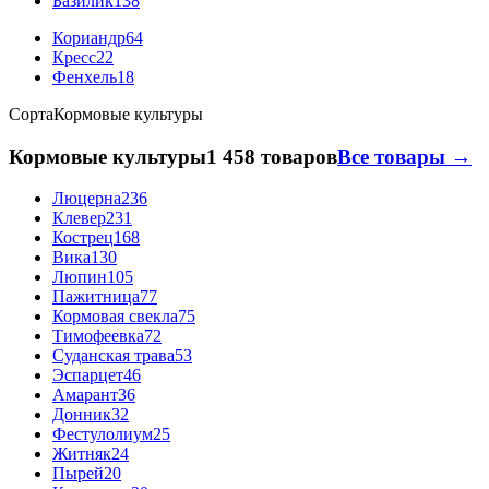
Базилик
138
Кориандр
64
Кресс
22
Фенхель
18
Сорта
Кормовые культуры
Кормовые культуры
1 458 товаров
Все товары →
Люцерна
236
Клевер
231
Кострец
168
Вика
130
Люпин
105
Пажитница
77
Кормовая свекла
75
Тимофеевка
72
Суданская трава
53
Эспарцет
46
Амарант
36
Донник
32
Фестулолиум
25
Житняк
24
Пырей
20