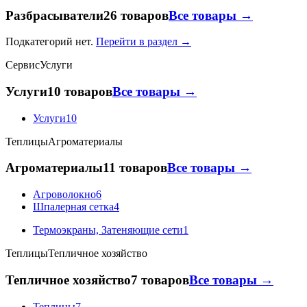
Разбрасыватели
26 товаров
Все товары →
Подкатегорий нет.
Перейти в раздел →
Сервис
Услуги
Услуги
10 товаров
Все товары →
Услуги
10
Теплицы
Агроматериалы
Агроматериалы
11 товаров
Все товары →
Агроволокно
6
Шпалерная сетка
4
Термоэкраны, Затеняющие сети
1
Теплицы
Тепличное хозяйство
Тепличное хозяйство
7 товаров
Все товары →
Теплицы
7