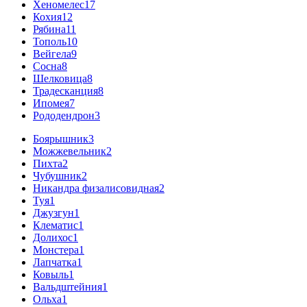
Хеномелес
17
Кохия
12
Рябина
11
Тополь
10
Вейгела
9
Сосна
8
Шелковица
8
Традесканция
8
Ипомея
7
Рододендрон
3
Боярышник
3
Можжевельник
2
Пихта
2
Чубушник
2
Никандра физалисовидная
2
Туя
1
Джузгун
1
Клематис
1
Долихос
1
Монстера
1
Лапчатка
1
Ковыль
1
Вальдштейния
1
Ольха
1