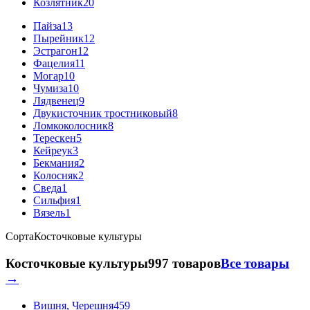
Козлятник
20
Пайза
13
Пырейник
12
Эстрагон
12
Фацелия
11
Могар
10
Чумиза
10
Лядвенец
9
Двукисточник тростниковый
8
Ломкоколосник
8
Терескен
5
Кейреук
3
Бекмания
2
Колосняк
2
Сведа
1
Сильфия
1
Вязель
1
Сорта
Косточковые культуры
Косточковые культуры
997 товаров
Все товары
→
Вишня, Черешня
459