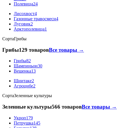
Полевица
24
Лисохвост
4
Газонные травосмеси
4
Луговик
2
Арктополевица
1
Сорта
Грибы
Грибы
129 товаров
Все товары →
Грибы
82
Шампиньон
30
Вешенка
13
Шиитаке
2
Агроцибе
2
Сорта
Зеленные культуры
Зеленные культуры
566 товаров
Все товары →
Укроп
179
Петрушка
145