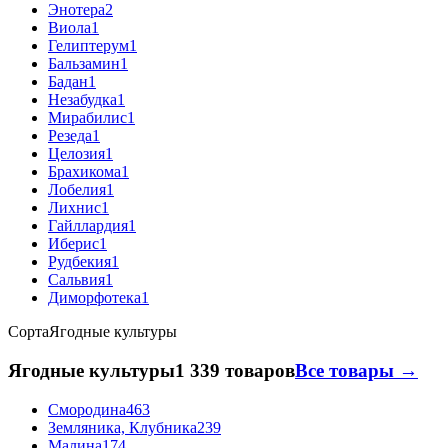
Энотера
2
Виола
1
Гелиптерум
1
Бальзамин
1
Бадан
1
Незабудка
1
Мирабилис
1
Резеда
1
Целозия
1
Брахикома
1
Лобелия
1
Лихнис
1
Гайллардия
1
Иберис
1
Рудбекия
1
Сальвия
1
Диморфотека
1
Сорта
Ягодные культуры
Ягодные культуры
1 339 товаров
Все товары →
Смородина
463
Земляника, Клубника
239
Малина
174