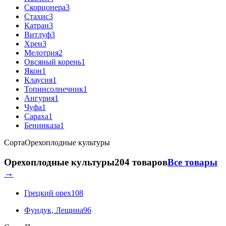
Скорцонера
3
Стахис
3
Катран
3
Витлуф
3
Хрен
3
Мелотрия
2
Овсяный корень
1
Якон
1
Клаусия
1
Топинсолнечник
1
Ангурия
1
Чуфа
1
Сараха
1
Бенинказа
1
Сорта
Орехоплодные культуры
Орехоплодные культуры
204 товаров
Все товары
→
Грецкий орех
108
Фундук, Лещина
96