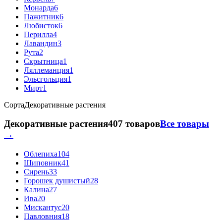
Монарда
6
Пажитник
6
Любисток
6
Перилла
4
Лавандин
3
Рута
2
Скрытница
1
Ляллеманция
1
Эльсгольция
1
Мирт
1
Сорта
Декоративные растения
Декоративные растения
407 товаров
Все товары
→
Облепиха
104
Шиповник
41
Сирень
33
Горошек душистый
28
Калина
27
Ива
20
Мискантус
20
Павловния
18