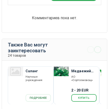
Комментариев пока нет.
Также Вас могут
заинтересовать
24 товаров
Саланг
Медвежий
Деликатес
Научные
АО
учреждения
«Сортсемовощ»
2 - 20 EUR
ПОДРОБНЕЕ
КУПИТЬ