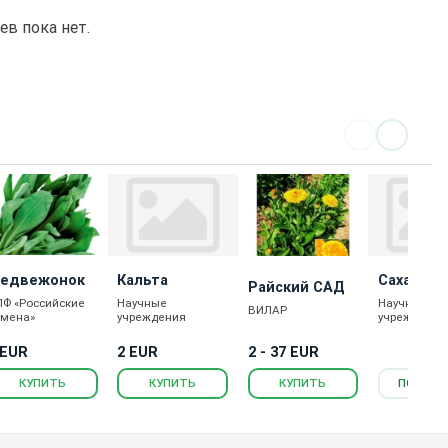
в пока нет.
едвежонок
Кальта
Сахаровс
Райский САД
Оранжев
ПФ «Российские
Научные
Научные
ВИЛАР
емена»
учреждения
учреждения
2 - 37 EUR
 EUR
2 EUR
КУПИТЬ
КУПИТЬ
КУПИТЬ
ПОДРОБ