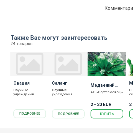
Комментарие
Также Вас могут заинтересовать
24 товаров
Овация
Саланг
М
Медвежий
Научные
Научные
Н
Деликатес
АО «Сортсемовощ»
учреждения
учреждения
с
2 - 20 EUR
2
КУПИТЬ
ПОДРОБНЕЕ
ПОДРОБНЕЕ