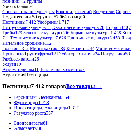
позиций · 2 группы
Узнать больше
Справочник по культурам
Болезни растений
Вредители
Сорняк
Подкатегории
50 групп · 57 064 позиций
Пестициды
7 412
Удобрения
1 717
Цитрусовые культуры
11
Экзотические культуры
28
Подвои
140
Грибы
129
Зеленные культуры
566
Кормовые культуры
1 458
Кос
711
Технические культуры
7 626
Цветочные культуры
3 458
Ягод
Капельное орошение
112
Тракторы
312
Минитракторы
89
Комбайны
234
Мини-комбайны
Прицепы
8
Грунтофрезы
12
Глубокорыхлители
24
Погрузчики
58
Разбрасыватели
26
Услуги
10
Агроматериалы
11
Тепличное хозяйство
7
Агрохимия
Пестициды
Пестициды
7 412 товаров
Все товары →
Гербициды, Десиканты
3 644
Фунгициды
1 758
Инсектициды, Акарициды
1 317
Регулятор роста
537
Биопрепараты
81
Адьюванты
38