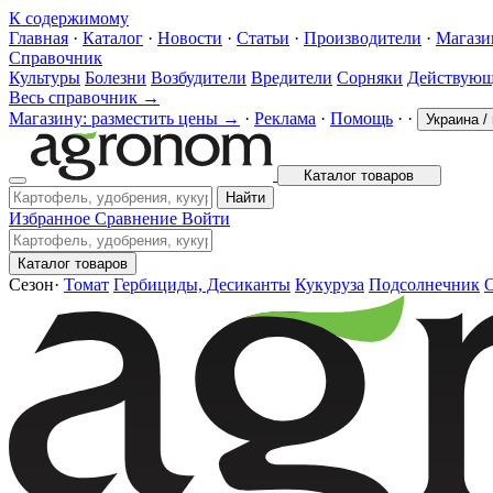
К содержимому
Главная
·
Каталог
·
Новости
·
Статьи
·
Производители
·
Магаз
Справочник
Культуры
Болезни
Возбудители
Вредители
Сорняки
Действующ
Весь справочник →
Магазину: разместить цены →
·
Реклама
·
Помощь
·
·
Украина
/
Каталог товаров
Найти
Избранное
Сравнение
Войти
Каталог товаров
Сезон
·
Томат
Гербициды, Десиканты
Кукуруза
Подсолнечник