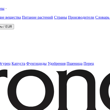
ины
·
ие вещества
Питание растений
Страны
Производители
Словарь
ru
/
EUR
Огурец
Капуста
Фунгициды
Удобрения
Пшеница
Перец