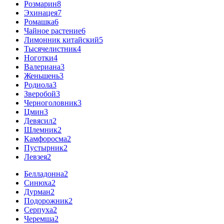
Розмарин
8
Эхинацея
7
Ромашка
6
Чайное растение
6
Лимонник китайский
5
Тысячелистник
4
Ноготки
4
Валериана
3
Женьшень
3
Родиола
3
Зверобой
3
Черноголовник
3
Цмин
3
Девясил
2
Шлемник
2
Камфоросма
2
Пустырник
2
Левзея
2
Белладонна
2
Синюха
2
Дурман
2
Подорожник
2
Серпуха
2
Черемша
2