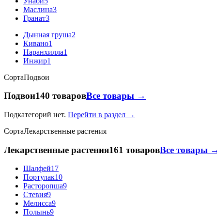
Унаби
5
Маслина
3
Гранат
3
Дынная груша
2
Кивано
1
Наранхилла
1
Инжир
1
Сорта
Подвои
Подвои
140 товаров
Все товары →
Подкатегорий нет.
Перейти в раздел →
Сорта
Лекарственные растения
Лекарственные растения
161 товаров
Все товары 
Шалфей
17
Портулак
10
Расторопша
9
Стевия
9
Мелисса
9
Полынь
9