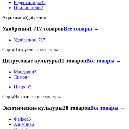
Родентициды
35
Прилипатели
2
Агрохимия
Удобрения
Удобрения
1 717 товаров
Все товары →
Удобрения
1 717
Сорта
Цитрусовые культуры
Цитрусовые культуры
11 товаров
Все товары →
Мандарин
5
Лимон
4
Цитрон
2
Сорта
Экзотические культуры
Экзотические культуры
28 товаров
Все товары →
Фейхоа
6
Азимина
6