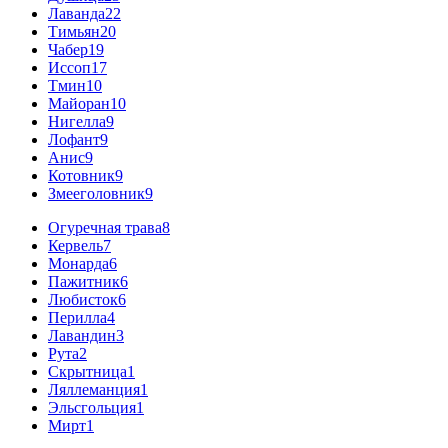
Лаванда
22
Тимьян
20
Чабер
19
Иссоп
17
Тмин
10
Майоран
10
Нигелла
9
Лофант
9
Анис
9
Котовник
9
Змееголовник
9
Огуречная трава
8
Кервель
7
Монарда
6
Пажитник
6
Любисток
6
Перилла
4
Лавандин
3
Рута
2
Скрытница
1
Ляллеманция
1
Эльсгольция
1
Мирт
1