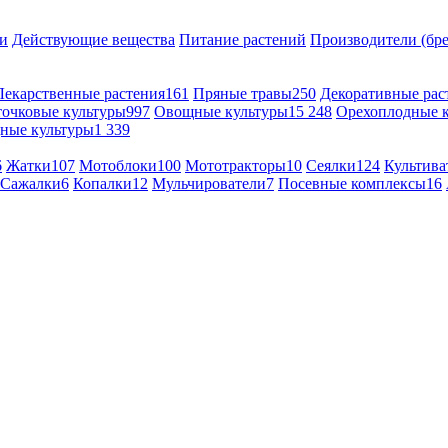
и
Действующие вещества
Питание растений
Производители (бр
Лекарственные растения
161
Пряные травы
250
Декоративные рас
точковые культуры
997
Овощные культуры
15 248
Орехоплодные 
ные культуры
1 339
6
Жатки
107
Мотоблоки
100
Мототракторы
10
Сеялки
124
Культива
Сажалки
6
Копалки
12
Мульчирователи
7
Посевные комплексы
16