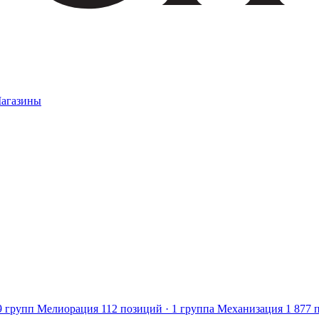
агазины
9 групп
Мелиорация
112 позиций · 1 группа
Механизация
1 877 