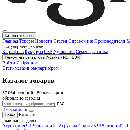
Каталог товаров
Главная
Товары
Новости
Статьи
Справочник
Производители
М
Популярные разделы
Картофель
Кукуруза
СЗР
Удобрения
Семена
Техника
Регион, язык и валюта
Украина · RU · EUR
Войти
Избранное
Стать магазином-партнёром
Каталог товаров
57 064
позиций ·
50
категории
обновлено сегодня
ESC
Весь каталог
Каталог
Назад
Главные разделы
Агрохимия
9 129 позиций · 2 группы
Сорта
45 918 позиций · 1