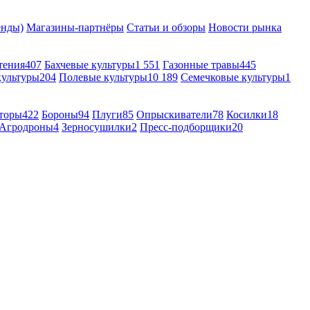
енды)
Магазины-партнёры
Статьи и обзоры
Новости рынка
тения
407
Бахчевые культуры
1 551
Газонные травы
445
культуры
204
Полевые культуры
10 189
Семечковые культуры
1
торы
422
Бороны
94
Плуги
85
Опрыскиватели
78
Косилки
18
Агродроны
4
Зерносушилки
2
Пресс-подборщики
20