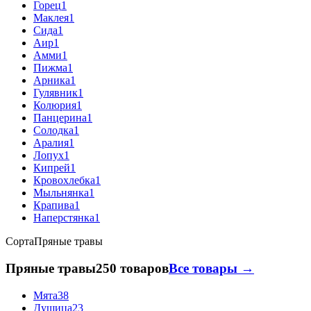
Горец
1
Маклея
1
Сида
1
Аир
1
Амми
1
Пижма
1
Арника
1
Гулявник
1
Колюрия
1
Панцерина
1
Солодка
1
Аралия
1
Лопух
1
Кипрей
1
Кровохлебка
1
Мыльнянка
1
Крапива
1
Наперстянка
1
Сорта
Пряные травы
Пряные травы
250 товаров
Все товары →
Мята
38
Душица
23