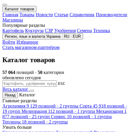
Каталог товаров
Главная
Товары
Новости
Статьи
Справочник
Производители
Магазины
Популярные разделы
Картофель
Кукуруза
СЗР
Удобрения
Семена
Техника
Регион, язык и валюта
Украина · RU · EUR
Войти
Избранное
Стать магазином-партнёром
Каталог товаров
57 064
позиций ·
50
категории
обновлено сегодня
ESC
Весь каталог
Каталог
Назад
Главные разделы
Агрохимия
9 129 позиций · 2 группы
Сорта
45 918 позиций ·
19 групп
Мелиорация
112 позиций · 1 группа
Механизация
1
877 позиций · 25 групп
Сервис
10 позиций · 1 группа
Теплицы
18 позиций · 2 группы
Узнать больше