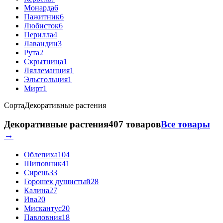
Монарда
6
Пажитник
6
Любисток
6
Перилла
4
Лавандин
3
Рута
2
Скрытница
1
Ляллеманция
1
Эльсгольция
1
Мирт
1
Сорта
Декоративные растения
Декоративные растения
407 товаров
Все товары
→
Облепиха
104
Шиповник
41
Сирень
33
Горошек душистый
28
Калина
27
Ива
20
Мискантус
20
Павловния
18