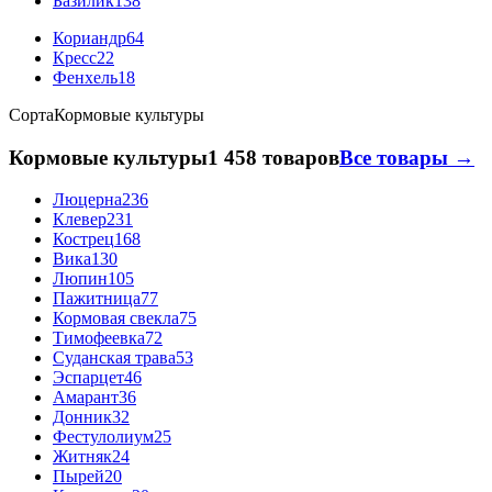
Базилик
138
Кориандр
64
Кресс
22
Фенхель
18
Сорта
Кормовые культуры
Кормовые культуры
1 458 товаров
Все товары →
Люцерна
236
Клевер
231
Кострец
168
Вика
130
Люпин
105
Пажитница
77
Кормовая свекла
75
Тимофеевка
72
Суданская трава
53
Эспарцет
46
Амарант
36
Донник
32
Фестулолиум
25
Житняк
24
Пырей
20