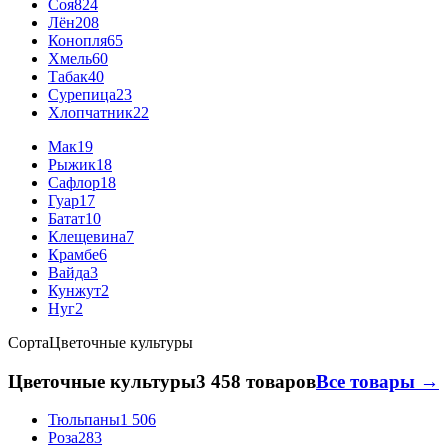
Соя
824
Лён
208
Конопля
65
Хмель
60
Табак
40
Сурепица
23
Хлопчатник
22
Мак
19
Рыжик
18
Сафлор
18
Гуар
17
Батат
10
Клещевина
7
Крамбе
6
Вайда
3
Кунжут
2
Нуг
2
Сорта
Цветочные культуры
Цветочные культуры
3 458 товаров
Все товары →
Тюльпаны
1 506
Роза
283