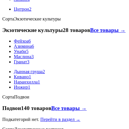
Цитрон
2
Сорта
Экзотические культуры
Экзотические культуры
28 товаров
Все товары →
Фейхоа
6
Азимина
6
Унаби
5
Маслина
3
Гранат
3
Дынная груша
2
Кивано
1
Наранхилла
1
Инжир
1
Сорта
Подвои
Подвои
140 товаров
Все товары →
Подкатегорий нет.
Перейти в раздел →