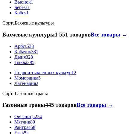
Вьюнок
1
Береза
1
Кобея
1
Сорта
Бахчевые культуры
Бахчевые культуры
1 551 товаров
Все товары →
Арбуз
538
Кабачок
381
Дыня
328
Тыква
285
Подвои тыквенных культур
12
Момордика
5
Лагенария
2
Сорта
Газонные травы
Газонные травы
445 товаров
Все товары →
Овсяница
224
Мятлик
89
Райграс
68
Ежа
29