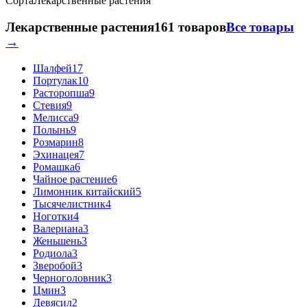
Сорта
Лекарственные растения
Лекарственные растения
161 товаров
Все товары
→
Шалфей
17
Портулак
10
Расторопша
9
Стевия
9
Мелисса
9
Полынь
9
Розмарин
8
Эхинацея
7
Ромашка
6
Чайное растение
6
Лимонник китайский
5
Тысячелистник
4
Ноготки
4
Валериана
3
Женьшень
3
Родиола
3
Зверобой
3
Черноголовник
3
Цмин
3
Девясил
2