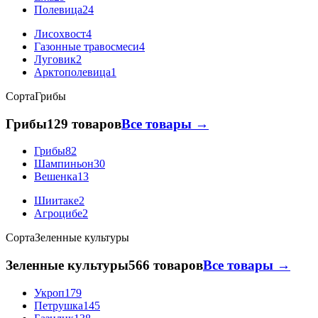
Полевица
24
Лисохвост
4
Газонные травосмеси
4
Луговик
2
Арктополевица
1
Сорта
Грибы
Грибы
129 товаров
Все товары →
Грибы
82
Шампиньон
30
Вешенка
13
Шиитаке
2
Агроцибе
2
Сорта
Зеленные культуры
Зеленные культуры
566 товаров
Все товары →
Укроп
179
Петрушка
145