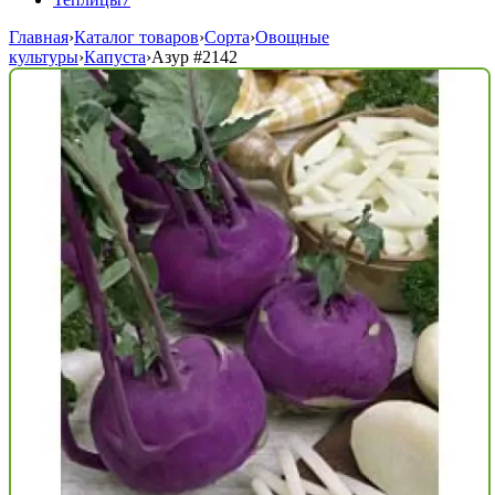
Главная
›
Каталог товаров
›
Сорта
›
Овощные
культуры
›
Капуста
›
Азур
#2142