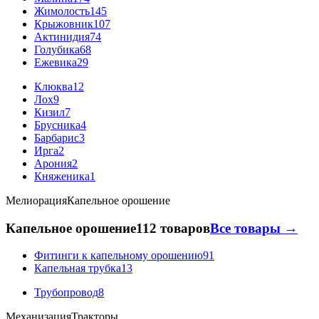
Жимолость
145
Крыжовник
107
Актинидия
74
Голубика
68
Ежевика
29
Клюква
12
Лох
9
Кизил
7
Брусника
4
Барбарис
3
Ирга
2
Арония
2
Княженика
1
Мелиорация
Капельное орошение
Капельное орошение
112 товаров
Все товары →
Фитинги к капельному орошению
91
Капельная трубка
13
Трубопровод
8
Механизация
Тракторы