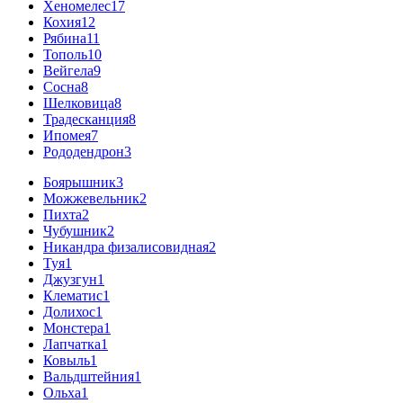
Хеномелес
17
Кохия
12
Рябина
11
Тополь
10
Вейгела
9
Сосна
8
Шелковица
8
Традесканция
8
Ипомея
7
Рододендрон
3
Боярышник
3
Можжевельник
2
Пихта
2
Чубушник
2
Никандра физалисовидная
2
Туя
1
Джузгун
1
Клематис
1
Долихос
1
Монстера
1
Лапчатка
1
Ковыль
1
Вальдштейния
1
Ольха
1