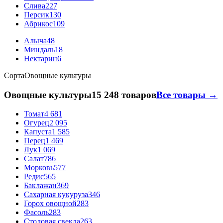
Слива
227
Персик
130
Абрикос
109
Алыча
48
Миндаль
18
Нектарин
6
Сорта
Овощные культуры
Овощные культуры
15 248 товаров
Все товары →
Томат
4 681
Огурец
2 095
Капуста
1 585
Перец
1 469
Лук
1 069
Салат
786
Морковь
577
Редис
565
Баклажан
369
Сахарная кукуруза
346
Горох овощной
283
Фасоль
283
Столовая свекла
263