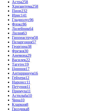
Астра
258
Хризантема
258
Пион
232
Ирис
141
Гладиолус
96
Флокс
86
Лилейник
64
Лилия
63
Гиппеаструм
58
Пеларгония
57
Георгина
38
Фрезия
30
Анемона
29
Василек
22
Тагетес
19
Цинния
17
Антирринум
16
Гейхера
12
Нарцисс
11
Петуния
11
Примула
11
Астильба
10
Чина
10
Кларкия
8
Гвоздика
8