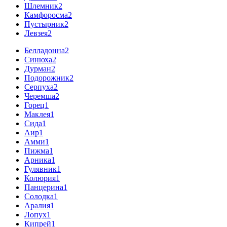
Шлемник
2
Камфоросма
2
Пустырник
2
Левзея
2
Белладонна
2
Синюха
2
Дурман
2
Подорожник
2
Серпуха
2
Черемша
2
Горец
1
Маклея
1
Сида
1
Аир
1
Амми
1
Пижма
1
Арника
1
Гулявник
1
Колюрия
1
Панцерина
1
Солодка
1
Аралия
1
Лопух
1
Кипрей
1