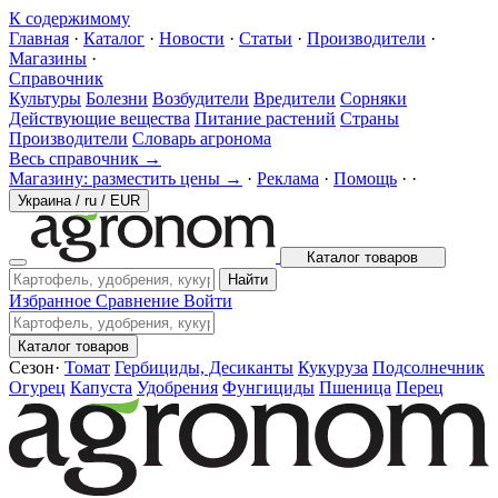
К содержимому
Главная
·
Каталог
·
Новости
·
Статьи
·
Производители
·
Магазины
·
Справочник
Культуры
Болезни
Возбудители
Вредители
Сорняки
Действующие вещества
Питание растений
Страны
Производители
Словарь агронома
Весь справочник →
Магазину: разместить цены →
·
Реклама
·
Помощь
·
·
Украина
/
ru
/
EUR
Каталог товаров
Найти
Избранное
Сравнение
Войти
Каталог товаров
Сезон
·
Томат
Гербициды, Десиканты
Кукуруза
Подсолнечник
Огурец
Капуста
Удобрения
Фунгициды
Пшеница
Перец