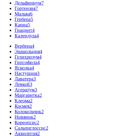
Дельфиниум
7
Гортензия
7
Мальва
6
Гербера
5
Канна
5
Гиацинт
4
Календула
4
Вербена
4
Эшшольция
4
Гелихризум
4
Гипсофила
4
Ясколка
4
Настурция
3
Лаватера
3
Левкой
3
Агератум
3
Маргаритка
2
Клеома
2
Космея
2
Колокольчик
2
Нивяник
2
Кореопсис
2
Сальпиглоссис
2
Аквилегия
2