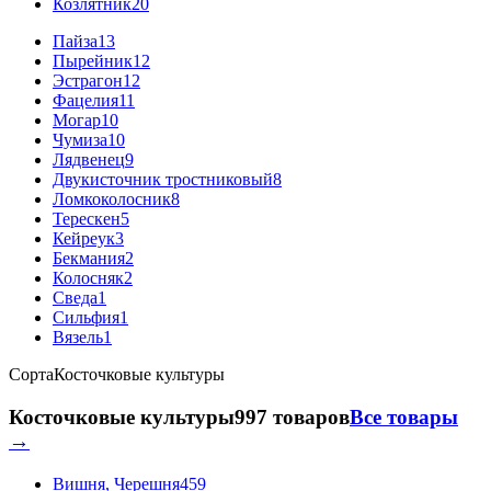
Козлятник
20
Пайза
13
Пырейник
12
Эстрагон
12
Фацелия
11
Могар
10
Чумиза
10
Лядвенец
9
Двукисточник тростниковый
8
Ломкоколосник
8
Терескен
5
Кейреук
3
Бекмания
2
Колосняк
2
Сведа
1
Сильфия
1
Вязель
1
Сорта
Косточковые культуры
Косточковые культуры
997 товаров
Все товары
→
Вишня, Черешня
459