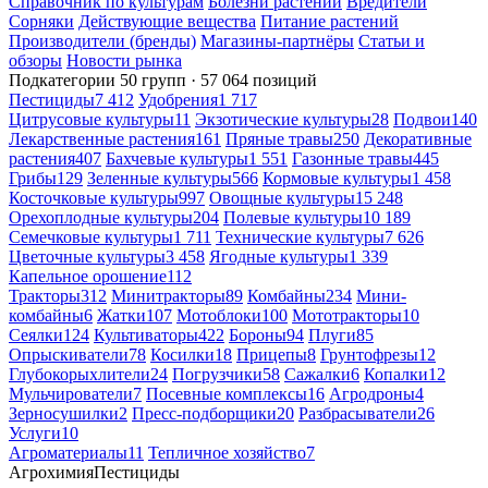
Справочник по культурам
Болезни растений
Вредители
Сорняки
Действующие вещества
Питание растений
Производители (бренды)
Магазины-партнёры
Статьи и
обзоры
Новости рынка
Подкатегории
50 групп · 57 064 позиций
Пестициды
7 412
Удобрения
1 717
Цитрусовые культуры
11
Экзотические культуры
28
Подвои
140
Лекарственные растения
161
Пряные травы
250
Декоративные
растения
407
Бахчевые культуры
1 551
Газонные травы
445
Грибы
129
Зеленные культуры
566
Кормовые культуры
1 458
Косточковые культуры
997
Овощные культуры
15 248
Орехоплодные культуры
204
Полевые культуры
10 189
Семечковые культуры
1 711
Технические культуры
7 626
Цветочные культуры
3 458
Ягодные культуры
1 339
Капельное орошение
112
Тракторы
312
Минитракторы
89
Комбайны
234
Мини-
комбайны
6
Жатки
107
Мотоблоки
100
Мототракторы
10
Сеялки
124
Культиваторы
422
Бороны
94
Плуги
85
Опрыскиватели
78
Косилки
18
Прицепы
8
Грунтофрезы
12
Глубокорыхлители
24
Погрузчики
58
Сажалки
6
Копалки
12
Мульчирователи
7
Посевные комплексы
16
Агродроны
4
Зерносушилки
2
Пресс-подборщики
20
Разбрасыватели
26
Услуги
10
Агроматериалы
11
Тепличное хозяйство
7
Агрохимия
Пестициды