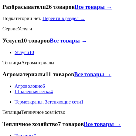
Разбрасыватели
26 товаров
Все товары →
Подкатегорий нет.
Перейти в раздел →
Сервис
Услуги
Услуги
10 товаров
Все товары →
Услуги
10
Теплицы
Агроматериалы
Агроматериалы
11 товаров
Все товары →
Агроволокно
6
Шпалерная сетка
4
Термоэкраны, Затеняющие сети
1
Теплицы
Тепличное хозяйство
Тепличное хозяйство
7 товаров
Все товары →
Теплицы
7