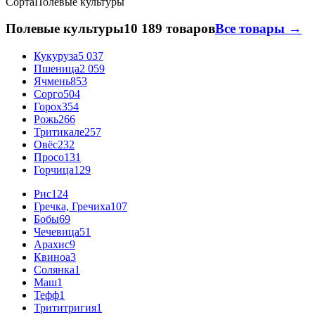
Сорта
Полевые культуры
Полевые культуры
10 189 товаров
Все товары →
Кукуруза
5 037
Пшеница
2 059
Ячмень
853
Сорго
504
Горох
354
Рожь
266
Тритикале
257
Овёс
232
Просо
131
Горчица
129
Рис
124
Гречка, Гречиха
107
Бобы
69
Чечевица
51
Арахис
9
Квиноа
3
Солянка
1
Маш
1
Тефф
1
Трититригия
1