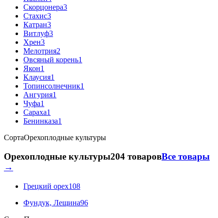
Скорцонера
3
Стахис
3
Катран
3
Витлуф
3
Хрен
3
Мелотрия
2
Овсяный корень
1
Якон
1
Клаусия
1
Топинсолнечник
1
Ангурия
1
Чуфа
1
Сараха
1
Бенинказа
1
Сорта
Орехоплодные культуры
Орехоплодные культуры
204 товаров
Все товары
→
Грецкий орех
108
Фундук, Лещина
96