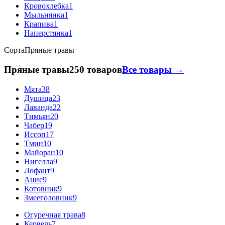
Кровохлебка
1
Мыльнянка
1
Крапива
1
Наперстянка
1
Сорта
Пряные травы
Пряные травы
250 товаров
Все товары →
Мята
38
Душица
23
Лаванда
22
Тимьян
20
Чабер
19
Иссоп
17
Тмин
10
Майоран
10
Нигелла
9
Лофант
9
Анис
9
Котовник
9
Змееголовник
9
Огуречная трава
8
Кервель
7