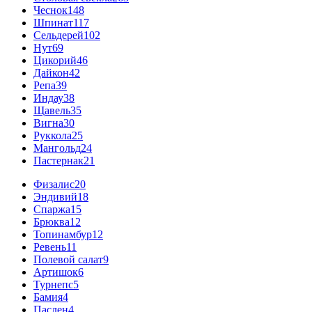
Чеснок
148
Шпинат
117
Сельдерей
102
Нут
69
Цикорий
46
Дайкон
42
Репа
39
Индау
38
Щавель
35
Вигна
30
Руккола
25
Мангольд
24
Пастернак
21
Физалис
20
Эндивий
18
Спаржа
15
Брюква
12
Топинамбур
12
Ревень
11
Полевой салат
9
Артишок
6
Турнепс
5
Бамия
4
Паслен
4