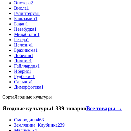
Энотера
2
Виола
1
Гелиптерум
1
Бальзамин
1
Бадан
1
Незабудка
1
Мирабилис
1
Резеда
1
Целозия
1
Брахикома
1
Лобелия
1
Лихнис
1
Гайллардия
1
Иберис
1
Рудбекия
1
Сальвия
1
Диморфотека
1
Сорта
Ягодные культуры
Ягодные культуры
1 339 товаров
Все товары →
Смородина
463
Земляника, Клубника
239
Малина
174