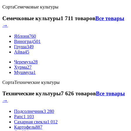
Сорта
Семечковые культуры
Семечковые культуры
1 711 товаров
Все товары
→
Яблоня
760
Виноград
501
Груша
349
Айва
45
Черемуха
28
Хурма
27
Мушмула
1
Сорта
Технические культуры
Технические культуры
7 626 товаров
Все товары
→
Подсолнечник
3 280
Рапс
1 103
Сахарная свекла
1 012
Картофель
887