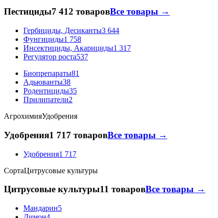
Пестициды
7 412 товаров
Все товары →
Гербициды, Десиканты
3 644
Фунгициды
1 758
Инсектициды, Акарициды
1 317
Регулятор роста
537
Биопрепараты
81
Адьюванты
38
Родентициды
35
Прилипатели
2
Агрохимия
Удобрения
Удобрения
1 717 товаров
Все товары →
Удобрения
1 717
Сорта
Цитрусовые культуры
Цитрусовые культуры
11 товаров
Все товары →
Мандарин
5
Лимон
4