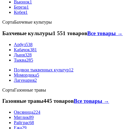
Вьюнок
1
Береза
1
Кобея
1
Сорта
Бахчевые культуры
Бахчевые культуры
1 551 товаров
Все товары →
Арбуз
538
Кабачок
381
Дыня
328
Тыква
285
Подвои тыквенных культур
12
Момордика
5
Лагенария
2
Сорта
Газонные травы
Газонные травы
445 товаров
Все товары →
Овсяница
224
Мятлик
89
Райграс
68
Ежа
29