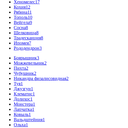
Хеномелес
17
Кохия
12
Рябина
11
Тополь
10
Вейгела
9
Сосна
8
Шелковица
8
Традесканция
8
Ипомея
7
Рододендрон
3
Боярышник
3
Можжевельник
2
Пихта
2
Чубушник
2
Никандра физалисовидная
2
Туя
1
Джузгун
1
Клематис
1
Долихос
1
Монстера
1
Лапчатка
1
Ковыль
1
Вальдштейния
1
Ольха
1