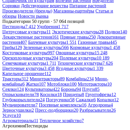
Справочник по культурам
Болезни растений
Вредители
Сорняки
Действующие вещества
Питание растений
Производители (бренды)
Магазины-партнёры
Статьи и
обзоры
Новости рынка
Подкатегории
50 групп · 57 064 позиций
Пестициды
7 412
Удобрения
1 717
Цитрусовые культуры
11
Экзотические культуры
28
Подвои
140
Лекарственные растения
161
Пряные травы
250
Декоративные
растения
407
Бахчевые культуры
1 551
Газонные травы
445
Грибы
129
Зеленные культуры
566
Кормовые культуры
1 458
Косточковые культуры
997
Овощные культуры
15 248
Орехоплодные культуры
204
Полевые культуры
10 189
Семечковые культуры
1 711
Технические культуры
7 626
Цветочные культуры
3 458
Ягодные культуры
1 339
Капельное орошение
112
Тракторы
312
Минитракторы
89
Комбайны
234
Мини-
комбайны
6
Жатки
107
Мотоблоки
100
Мототракторы
10
Сеялки
124
Культиваторы
422
Бороны
94
Плуги
85
Опрыскиватели
78
Косилки
18
Прицепы
8
Грунтофрезы
12
Глубокорыхлители
24
Погрузчики
58
Сажалки
6
Копалки
12
Мульчирователи
7
Посевные комплексы
16
Агродроны
4
Зерносушилки
2
Пресс-подборщики
20
Разбрасыватели
26
Услуги
10
Агроматериалы
11
Тепличное хозяйство
7
Агрохимия
Пестициды