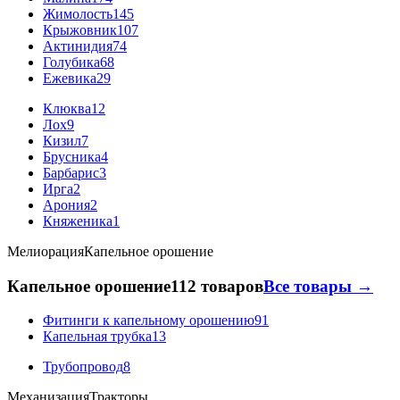
Жимолость
145
Крыжовник
107
Актинидия
74
Голубика
68
Ежевика
29
Клюква
12
Лох
9
Кизил
7
Брусника
4
Барбарис
3
Ирга
2
Арония
2
Княженика
1
Мелиорация
Капельное орошение
Капельное орошение
112 товаров
Все товары →
Фитинги к капельному орошению
91
Капельная трубка
13
Трубопровод
8
Механизация
Тракторы