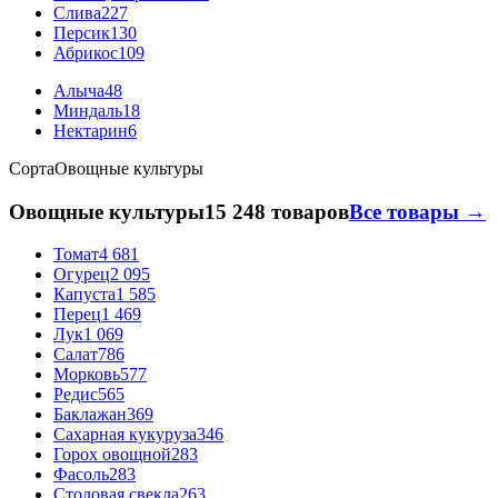
Слива
227
Персик
130
Абрикос
109
Алыча
48
Миндаль
18
Нектарин
6
Сорта
Овощные культуры
Овощные культуры
15 248 товаров
Все товары →
Томат
4 681
Огурец
2 095
Капуста
1 585
Перец
1 469
Лук
1 069
Салат
786
Морковь
577
Редис
565
Баклажан
369
Сахарная кукуруза
346
Горох овощной
283
Фасоль
283
Столовая свекла
263