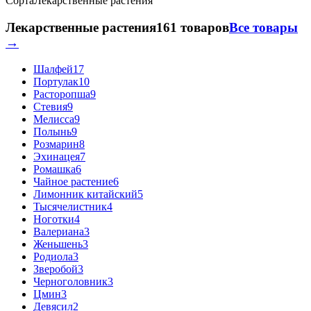
Сорта
Лекарственные растения
Лекарственные растения
161 товаров
Все товары
→
Шалфей
17
Портулак
10
Расторопша
9
Стевия
9
Мелисса
9
Полынь
9
Розмарин
8
Эхинацея
7
Ромашка
6
Чайное растение
6
Лимонник китайский
5
Тысячелистник
4
Ноготки
4
Валериана
3
Женьшень
3
Родиола
3
Зверобой
3
Черноголовник
3
Цмин
3
Девясил
2