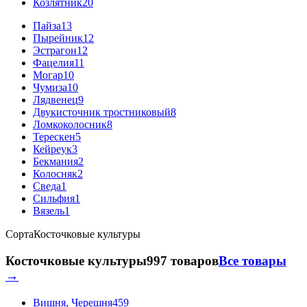
Козлятник
20
Пайза
13
Пырейник
12
Эстрагон
12
Фацелия
11
Могар
10
Чумиза
10
Лядвенец
9
Двукисточник тростниковый
8
Ломкоколосник
8
Терескен
5
Кейреук
3
Бекмания
2
Колосняк
2
Сведа
1
Сильфия
1
Вязель
1
Сорта
Косточковые культуры
Косточковые культуры
997 товаров
Все товары
→
Вишня, Черешня
459