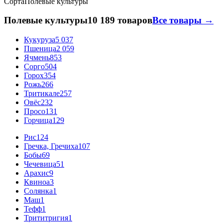
Сорта
Полевые культуры
Полевые культуры
10 189 товаров
Все товары →
Кукуруза
5 037
Пшеница
2 059
Ячмень
853
Сорго
504
Горох
354
Рожь
266
Тритикале
257
Овёс
232
Просо
131
Горчица
129
Рис
124
Гречка, Гречиха
107
Бобы
69
Чечевица
51
Арахис
9
Квиноа
3
Солянка
1
Маш
1
Тефф
1
Трититригия
1