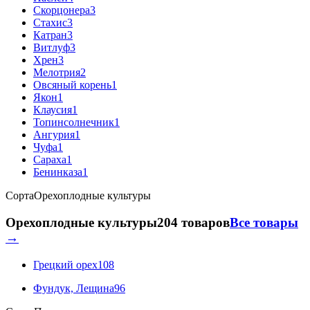
Скорцонера
3
Стахис
3
Катран
3
Витлуф
3
Хрен
3
Мелотрия
2
Овсяный корень
1
Якон
1
Клаусия
1
Топинсолнечник
1
Ангурия
1
Чуфа
1
Сараха
1
Бенинказа
1
Сорта
Орехоплодные культуры
Орехоплодные культуры
204 товаров
Все товары
→
Грецкий орех
108
Фундук, Лещина
96