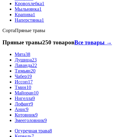
Кровохлебка
1
Мыльнянка
1
Крапива
1
Наперстянка
1
Сорта
Пряные травы
Пряные травы
250 товаров
Все товары →
Мята
38
Душица
23
Лаванда
22
Тимьян
20
Чабер
19
Иссоп
17
Тмин
10
Майоран
10
Нигелла
9
Лофант
9
Анис
9
Котовник
9
Змееголовник
9
Огуречная трава
8
Кервель
7