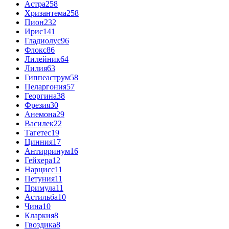
Астра
258
Хризантема
258
Пион
232
Ирис
141
Гладиолус
96
Флокс
86
Лилейник
64
Лилия
63
Гиппеаструм
58
Пеларгония
57
Георгина
38
Фрезия
30
Анемона
29
Василек
22
Тагетес
19
Цинния
17
Антирринум
16
Гейхера
12
Нарцисс
11
Петуния
11
Примула
11
Астильба
10
Чина
10
Кларкия
8
Гвоздика
8