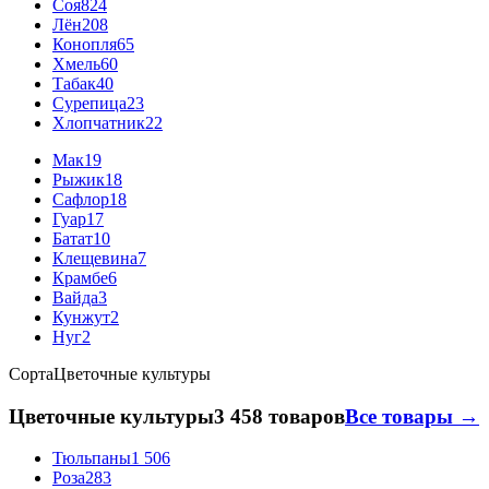
Соя
824
Лён
208
Конопля
65
Хмель
60
Табак
40
Сурепица
23
Хлопчатник
22
Мак
19
Рыжик
18
Сафлор
18
Гуар
17
Батат
10
Клещевина
7
Крамбе
6
Вайда
3
Кунжут
2
Нуг
2
Сорта
Цветочные культуры
Цветочные культуры
3 458 товаров
Все товары →
Тюльпаны
1 506
Роза
283