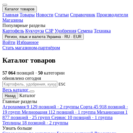
Каталог товаров
Главная
Товары
Новости
Статьи
Справочник
Производители
Магазины
Популярные разделы
Картофель
Кукуруза
СЗР
Удобрения
Семена
Техника
Регион, язык и валюта
Украина · RU · EUR
Войти
Избранное
Стать магазином-партнёром
Каталог товаров
57 064
позиций ·
50
категории
обновлено сегодня
ESC
Весь каталог
Каталог
Назад
Главные разделы
Агрохимия
9 129 позиций · 2 группы
Сорта
45 918 позиций ·
19 групп
Мелиорация
112 позиций · 1 группа
Механизация
1
877 позиций · 25 групп
Сервис
10 позиций · 1 группа
Теплицы
18 позиций · 2 группы
Узнать больше