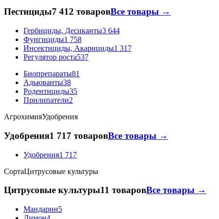
Пестициды
7 412 товаров
Все товары →
Гербициды, Десиканты
3 644
Фунгициды
1 758
Инсектициды, Акарициды
1 317
Регулятор роста
537
Биопрепараты
81
Адьюванты
38
Родентициды
35
Прилипатели
2
Агрохимия
Удобрения
Удобрения
1 717 товаров
Все товары →
Удобрения
1 717
Сорта
Цитрусовые культуры
Цитрусовые культуры
11 товаров
Все товары →
Мандарин
5
Лимон
4