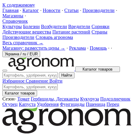
К содержимому
Главная
·
Каталог
·
Новости
·
Статьи
·
Производители
·
Магазины
·
Справочник
Культуры
Болезни
Возбудители
Вредители
Сорняки
Действующие вещества
Питание растений
Страны
Производители
Словарь агронома
Весь справочник →
Магазину: разместить цены →
·
Реклама
·
Помощь
·
·
Украина
/
ru
/
EUR
Каталог товаров
Найти
Избранное
Сравнение
Войти
Каталог товаров
Сезон
·
Томат
Гербициды, Десиканты
Кукуруза
Подсолнечник
Огурец
Капуста
Удобрения
Фунгициды
Пшеница
Перец