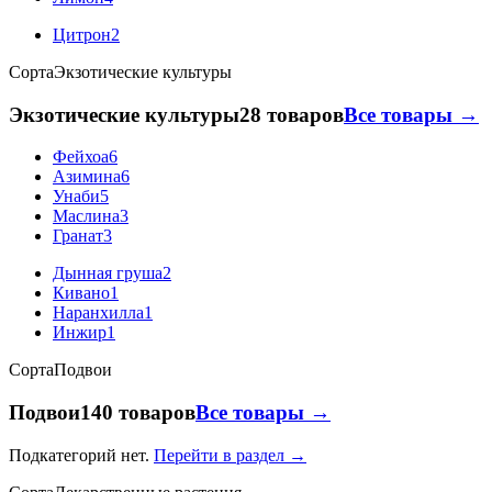
Цитрон
2
Сорта
Экзотические культуры
Экзотические культуры
28 товаров
Все товары →
Фейхоа
6
Азимина
6
Унаби
5
Маслина
3
Гранат
3
Дынная груша
2
Кивано
1
Наранхилла
1
Инжир
1
Сорта
Подвои
Подвои
140 товаров
Все товары →
Подкатегорий нет.
Перейти в раздел →