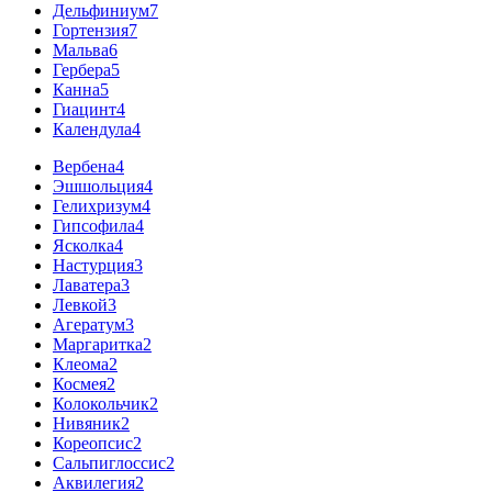
Дельфиниум
7
Гортензия
7
Мальва
6
Гербера
5
Канна
5
Гиацинт
4
Календула
4
Вербена
4
Эшшольция
4
Гелихризум
4
Гипсофила
4
Ясколка
4
Настурция
3
Лаватера
3
Левкой
3
Агератум
3
Маргаритка
2
Клеома
2
Космея
2
Колокольчик
2
Нивяник
2
Кореопсис
2
Сальпиглоссис
2
Аквилегия
2