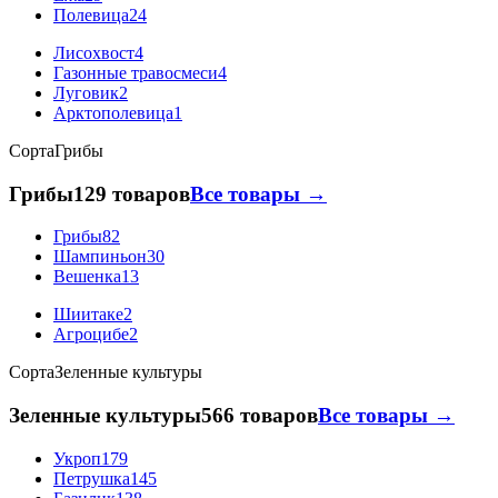
Полевица
24
Лисохвост
4
Газонные травосмеси
4
Луговик
2
Арктополевица
1
Сорта
Грибы
Грибы
129 товаров
Все товары →
Грибы
82
Шампиньон
30
Вешенка
13
Шиитаке
2
Агроцибе
2
Сорта
Зеленные культуры
Зеленные культуры
566 товаров
Все товары →
Укроп
179
Петрушка
145