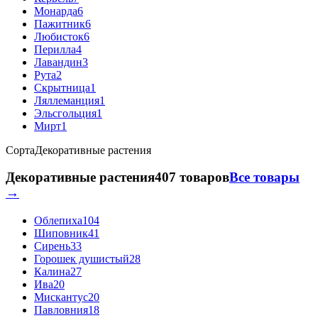
Монарда
6
Пажитник
6
Любисток
6
Перилла
4
Лавандин
3
Рута
2
Скрытница
1
Ляллеманция
1
Эльсгольция
1
Мирт
1
Сорта
Декоративные растения
Декоративные растения
407 товаров
Все товары
→
Облепиха
104
Шиповник
41
Сирень
33
Горошек душистый
28
Калина
27
Ива
20
Мискантус
20
Павловния
18