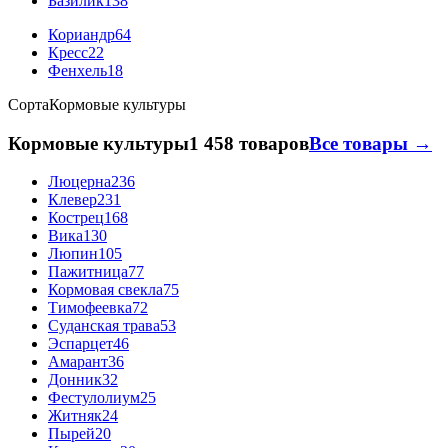
Базилик
138
Кориандр
64
Кресс
22
Фенхель
18
Сорта
Кормовые культуры
Кормовые культуры
1 458 товаров
Все товары →
Люцерна
236
Клевер
231
Кострец
168
Вика
130
Люпин
105
Пажитница
77
Кормовая свекла
75
Тимофеевка
72
Суданская трава
53
Эспарцет
46
Амарант
36
Донник
32
Фестулолиум
25
Житняк
24
Пырей
20