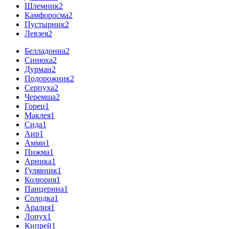
Шлемник
2
Камфоросма
2
Пустырник
2
Левзея
2
Белладонна
2
Синюха
2
Дурман
2
Подорожник
2
Серпуха
2
Черемша
2
Горец
1
Маклея
1
Сида
1
Аир
1
Амми
1
Пижма
1
Арника
1
Гулявник
1
Колюрия
1
Панцерина
1
Солодка
1
Аралия
1
Лопух
1
Кипрей
1