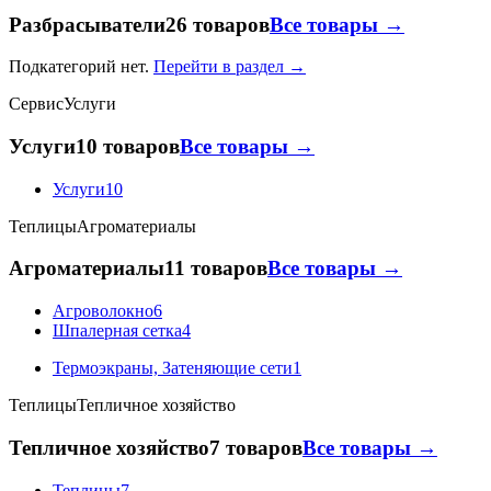
Разбрасыватели
26 товаров
Все товары →
Подкатегорий нет.
Перейти в раздел →
Сервис
Услуги
Услуги
10 товаров
Все товары →
Услуги
10
Теплицы
Агроматериалы
Агроматериалы
11 товаров
Все товары →
Агроволокно
6
Шпалерная сетка
4
Термоэкраны, Затеняющие сети
1
Теплицы
Тепличное хозяйство
Тепличное хозяйство
7 товаров
Все товары →
Теплицы
7