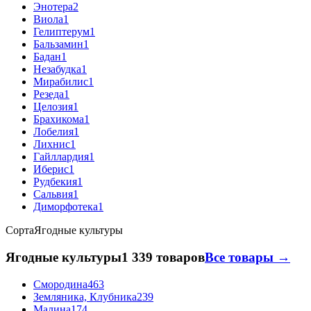
Энотера
2
Виола
1
Гелиптерум
1
Бальзамин
1
Бадан
1
Незабудка
1
Мирабилис
1
Резеда
1
Целозия
1
Брахикома
1
Лобелия
1
Лихнис
1
Гайллардия
1
Иберис
1
Рудбекия
1
Сальвия
1
Диморфотека
1
Сорта
Ягодные культуры
Ягодные культуры
1 339 товаров
Все товары →
Смородина
463
Земляника, Клубника
239
Малина
174