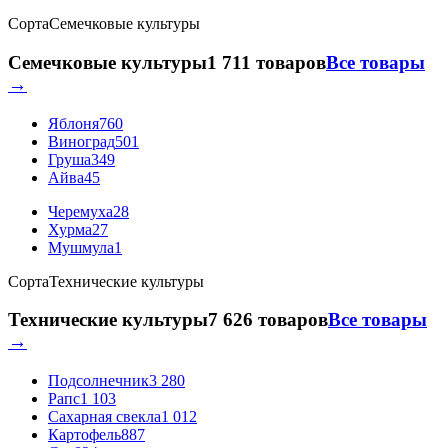
Сорта
Семечковые культуры
Семечковые культуры
1 711 товаров
Все товары
→
Яблоня
760
Виноград
501
Груша
349
Айва
45
Черемуха
28
Хурма
27
Мушмула
1
Сорта
Технические культуры
Технические культуры
7 626 товаров
Все товары
→
Подсолнечник
3 280
Рапс
1 103
Сахарная свекла
1 012
Картофель
887