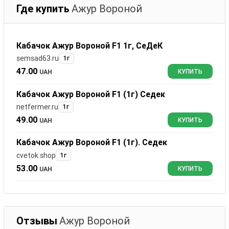
Где купить
Ажур Вороной
Кабачок Ажур Вороной F1 1г, СеДеК
semsad63.ru
1г
47.00
UAH
КУПИТЬ
Кабачок Ажур Вороной F1 (1г) Седек
netfermer.ru
1г
49.00
UAH
КУПИТЬ
Кабачок Ажур Вороной F1 (1г). Седек
cvetok.shop
1г
53.00
UAH
КУПИТЬ
Отзывы
Ажур Вороной