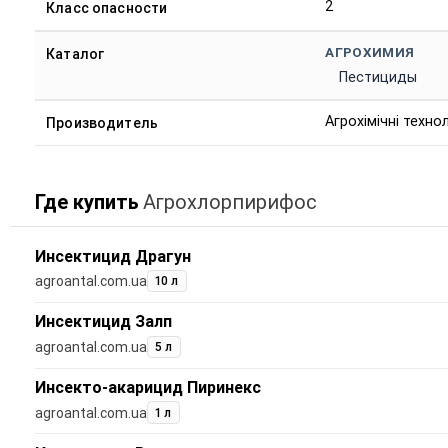
2
Класс опасности
АГРОХИМИЯ
Каталог
Пестициды
Агрохімічні технол
Производитель
Где купить
Агрохлорпирифос
Инсектицид Драгун
agroantal.com.ua
10 л
Инсектицид Залп
agroantal.com.ua
5 л
Инсекто-акарицид Пиринекс
agroantal.com.ua
1 л