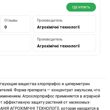
ГДЕ КУПИТЬ
Отзывы
Производитель
0
Агрохімічні технології
Производитель
Агрохімічні технології
ствующие вещества хлорпірифос и циперметрин.
телей. Форма препарата — концентрат эмульсии, что
рименением. Агрохлорпірифос применяется в аграрной
ет эффективную защиту растений от насекомых-
АНІЯ АГРОХІМІЧНІ ТЕХНОЛОГІЇ, которая находится в