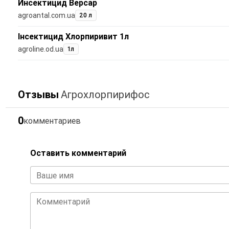
Инсектицид Версар
agroantal.com.ua
20 л
Інсектицид Хлорпиривит 1л
agroline.od.ua
1л
Отзывы
Агрохлорпирифос
0
комментариев
Оставить комментарий
Ваше имя
Комментарий