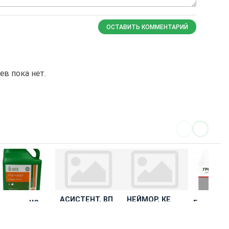
ОСТАВИТЬ КОММЕНТАРИЙ
в пока нет.
АСИСТЕНТ, ВП
НЕЙМОР, КЕ
аповал, КС
Гринфор
Агрохімічні
Агрохімічні
400
ьфа Хімгруп
Украгроком
технології
технології