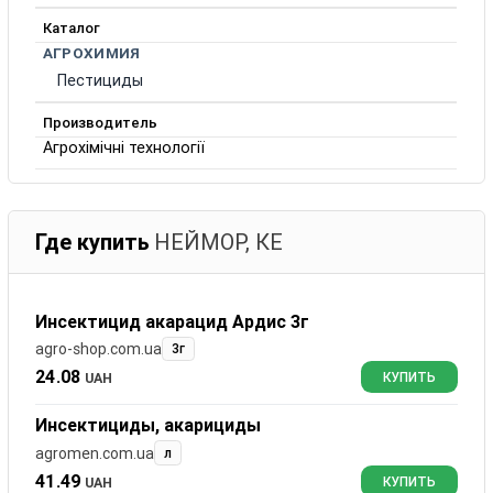
Каталог
АГРОХИМИЯ
Пестициды
Производитель
Агрохімічні технології
Где купить
НЕЙМОР, КЕ
Инсектицид акарацид Ардис 3г
agro-shop.com.ua
3г
24.08
UAH
КУПИТЬ
Инсектициды, акарициды
agromen.com.ua
л
41.49
UAH
КУПИТЬ