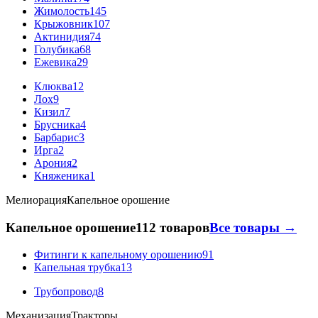
Жимолость
145
Крыжовник
107
Актинидия
74
Голубика
68
Ежевика
29
Клюква
12
Лох
9
Кизил
7
Брусника
4
Барбарис
3
Ирга
2
Арония
2
Княженика
1
Мелиорация
Капельное орошение
Капельное орошение
112 товаров
Все товары →
Фитинги к капельному орошению
91
Капельная трубка
13
Трубопровод
8
Механизация
Тракторы