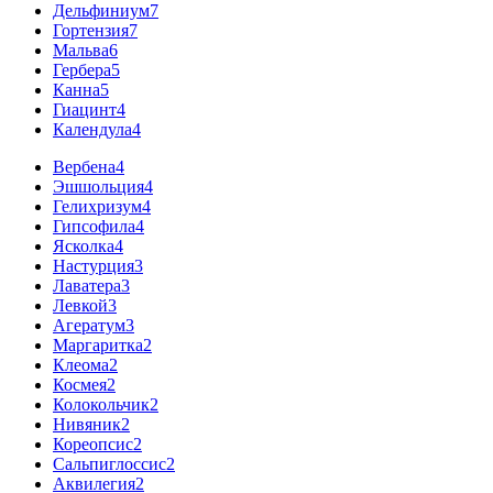
Дельфиниум
7
Гортензия
7
Мальва
6
Гербера
5
Канна
5
Гиацинт
4
Календула
4
Вербена
4
Эшшольция
4
Гелихризум
4
Гипсофила
4
Ясколка
4
Настурция
3
Лаватера
3
Левкой
3
Агератум
3
Маргаритка
2
Клеома
2
Космея
2
Колокольчик
2
Нивяник
2
Кореопсис
2
Сальпиглоссис
2
Аквилегия
2