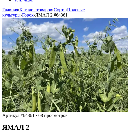
Главная
›
Каталог товаров
›
Сорта
›
Полевые
культуры
›
Горох
›
ЯМАЛ 2
#64361
Артикул #64361
·
68 просмотров
ЯМАЛ 2