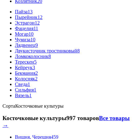
Козлятник
20
Пайза
13
Пырейник
12
Эстрагон
12
Фацелия
11
Могар
10
Чумиза
10
Лядвенец
9
Двукисточник тростниковый
8
Ломкоколосник
8
Терескен
5
Кейреук
3
Бекмания
2
Колосняк
2
Сведа
1
Сильфия
1
Вязель
1
Сорта
Косточковые культуры
Косточковые культуры
997 товаров
Все товары
→
Вишня, Черешня
459