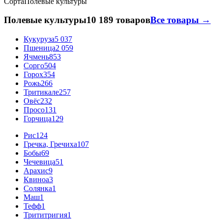
Сорта
Полевые культуры
Полевые культуры
10 189 товаров
Все товары →
Кукуруза
5 037
Пшеница
2 059
Ячмень
853
Сорго
504
Горох
354
Рожь
266
Тритикале
257
Овёс
232
Просо
131
Горчица
129
Рис
124
Гречка, Гречиха
107
Бобы
69
Чечевица
51
Арахис
9
Квиноа
3
Солянка
1
Маш
1
Тефф
1
Трититригия
1