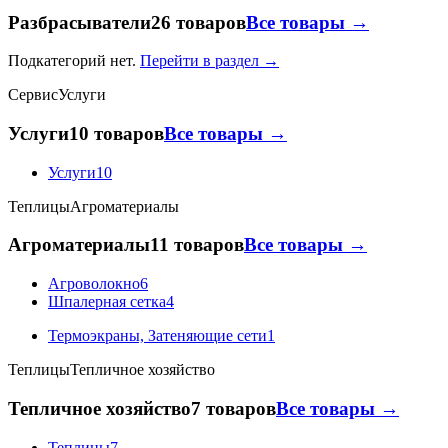
Разбрасыватели
26 товаров
Все товары →
Подкатегорий нет.
Перейти в раздел →
Сервис
Услуги
Услуги
10 товаров
Все товары →
Услуги
10
Теплицы
Агроматериалы
Агроматериалы
11 товаров
Все товары →
Агроволокно
6
Шпалерная сетка
4
Термоэкраны, Затеняющие сети
1
Теплицы
Тепличное хозяйство
Тепличное хозяйство
7 товаров
Все товары →
Теплицы
7