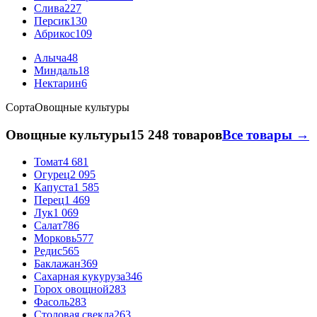
Слива
227
Персик
130
Абрикос
109
Алыча
48
Миндаль
18
Нектарин
6
Сорта
Овощные культуры
Овощные культуры
15 248 товаров
Все товары →
Томат
4 681
Огурец
2 095
Капуста
1 585
Перец
1 469
Лук
1 069
Салат
786
Морковь
577
Редис
565
Баклажан
369
Сахарная кукуруза
346
Горох овощной
283
Фасоль
283
Столовая свекла
263