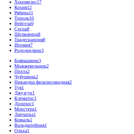
Хеномелес
17
Кохия
12
Рябина
11
Тополь
10
Вейгела
9
Сосна
8
Шелковица
8
Традесканция
8
Ипомея
7
Рододендрон
3
Боярышник
3
Можжевельник
2
Пихта
2
Чубушник
2
Никандра физалисовидная
2
Туя
1
Джузгун
1
Клематис
1
Долихос
1
Монстера
1
Лапчатка
1
Ковыль
1
Вальдштейния
1
Ольха
1