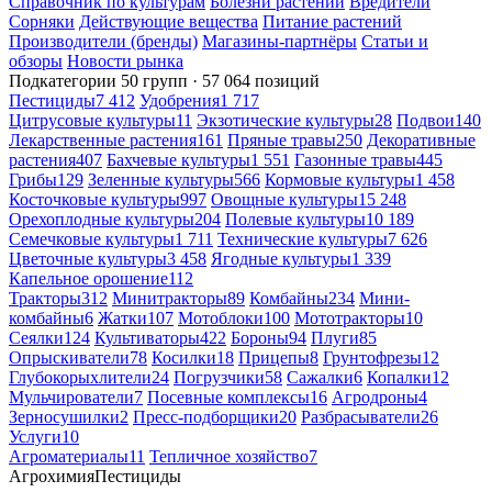
Справочник по культурам
Болезни растений
Вредители
Сорняки
Действующие вещества
Питание растений
Производители (бренды)
Магазины-партнёры
Статьи и
обзоры
Новости рынка
Подкатегории
50 групп · 57 064 позиций
Пестициды
7 412
Удобрения
1 717
Цитрусовые культуры
11
Экзотические культуры
28
Подвои
140
Лекарственные растения
161
Пряные травы
250
Декоративные
растения
407
Бахчевые культуры
1 551
Газонные травы
445
Грибы
129
Зеленные культуры
566
Кормовые культуры
1 458
Косточковые культуры
997
Овощные культуры
15 248
Орехоплодные культуры
204
Полевые культуры
10 189
Семечковые культуры
1 711
Технические культуры
7 626
Цветочные культуры
3 458
Ягодные культуры
1 339
Капельное орошение
112
Тракторы
312
Минитракторы
89
Комбайны
234
Мини-
комбайны
6
Жатки
107
Мотоблоки
100
Мототракторы
10
Сеялки
124
Культиваторы
422
Бороны
94
Плуги
85
Опрыскиватели
78
Косилки
18
Прицепы
8
Грунтофрезы
12
Глубокорыхлители
24
Погрузчики
58
Сажалки
6
Копалки
12
Мульчирователи
7
Посевные комплексы
16
Агродроны
4
Зерносушилки
2
Пресс-подборщики
20
Разбрасыватели
26
Услуги
10
Агроматериалы
11
Тепличное хозяйство
7
Агрохимия
Пестициды