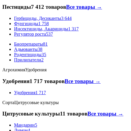
Пестициды
7 412 товаров
Все товары →
Гербициды, Десиканты
3 644
Фунгициды
1 758
Инсектициды, Акарициды
1 317
Регулятор роста
537
Биопрепараты
81
Адьюванты
38
Родентициды
35
Прилипатели
2
Агрохимия
Удобрения
Удобрения
1 717 товаров
Все товары →
Удобрения
1 717
Сорта
Цитрусовые культуры
Цитрусовые культуры
11 товаров
Все товары →
Мандарин
5
Лимон
4