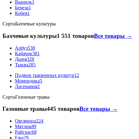
Вьюнок
1
Береза
1
Кобея
1
Сорта
Бахчевые культуры
Бахчевые культуры
1 551 товаров
Все товары →
Арбуз
538
Кабачок
381
Дыня
328
Тыква
285
Подвои тыквенных культур
12
Момордика
5
Лагенария
2
Сорта
Газонные травы
Газонные травы
445 товаров
Все товары →
Овсяница
224
Мятлик
89
Райграс
68
Ежа
29