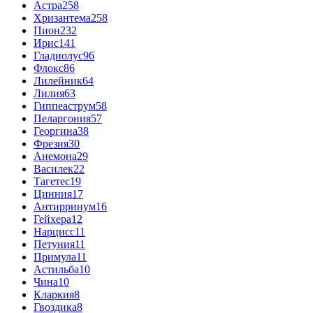
Астра
258
Хризантема
258
Пион
232
Ирис
141
Гладиолус
96
Флокс
86
Лилейник
64
Лилия
63
Гиппеаструм
58
Пеларгония
57
Георгина
38
Фрезия
30
Анемона
29
Василек
22
Тагетес
19
Цинния
17
Антирринум
16
Гейхера
12
Нарцисс
11
Петуния
11
Примула
11
Астильба
10
Чина
10
Кларкия
8
Гвоздика
8