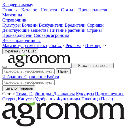
К содержимому
Главная
·
Каталог
·
Новости
·
Статьи
·
Производители
·
Магазины
·
Справочник
Культуры
Болезни
Возбудители
Вредители
Сорняки
Действующие вещества
Питание растений
Страны
Производители
Словарь агронома
Весь справочник →
Магазину: разместить цены →
·
Реклама
·
Помощь
·
·
Украина
/
ru
/
EUR
Каталог товаров
Найти
Избранное
Сравнение
Войти
Каталог товаров
Сезон
·
Томат
Гербициды, Десиканты
Кукуруза
Подсолнечник
Огурец
Капуста
Удобрения
Фунгициды
Пшеница
Перец