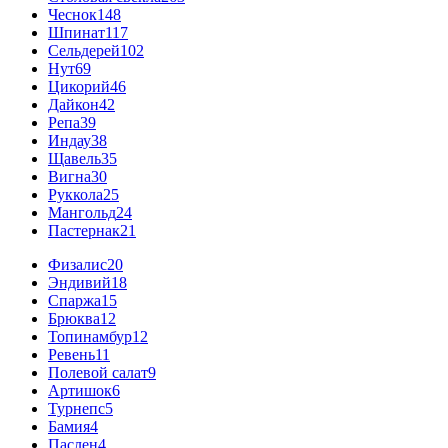
Чеснок
148
Шпинат
117
Сельдерей
102
Нут
69
Цикорий
46
Дайкон
42
Репа
39
Индау
38
Щавель
35
Вигна
30
Руккола
25
Мангольд
24
Пастернак
21
Физалис
20
Эндивий
18
Спаржа
15
Брюква
12
Топинамбур
12
Ревень
11
Полевой салат
9
Артишок
6
Турнепс
5
Бамия
4
Паслен
4