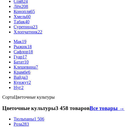
Соя
824
Лён
208
Конопля
65
Хмель
60
Табак
40
Сурепица
23
Хлопчатник
22
Мак
19
Рыжик
18
Сафлор
18
Гуар
17
Батат
10
Клещевина
7
Крамбе
6
Вайда
3
Кунжут
2
Нуг
2
Сорта
Цветочные культуры
Цветочные культуры
3 458 товаров
Все товары →
Тюльпаны
1 506
Роза
283