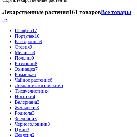
Сорта
Лекарственные растения
Лекарственные растения
161 товаров
Все товары
→
Шалфей
17
Портулак
10
Расторопша
9
Стевия
9
Мелисса
9
Полынь
9
Розмарин
8
Эхинацея
7
Ромашка
6
Чайное растение
6
Лимонник китайский
5
Тысячелистник
4
Ноготки
4
Валериана
3
Женьшень
3
Родиола
3
Зверобой
3
Черноголовник
3
Цмин
3
Девясил
2