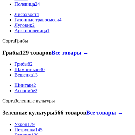
Полевица
24
Лисохвост
4
Газонные травосмеси
4
Луговик
2
Арктополевица
1
Сорта
Грибы
Грибы
129 товаров
Все товары →
Грибы
82
Шампиньон
30
Вешенка
13
Шиитаке
2
Агроцибе
2
Сорта
Зеленные культуры
Зеленные культуры
566 товаров
Все товары →
Укроп
179
Петрушка
145