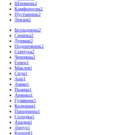
Шлемник
2
Камфоросма
2
Пустырник
2
Левзея
2
Белладонна
2
Синюха
2
Дурман
2
Подорожник
2
Серпуха
2
Черемша
2
Горец
1
Маклея
1
Сида
1
Аир
1
Амми
1
Пижма
1
Арника
1
Гулявник
1
Колюрия
1
Панцерина
1
Солодка
1
Аралия
1
Лопух
1
Кипрей
1