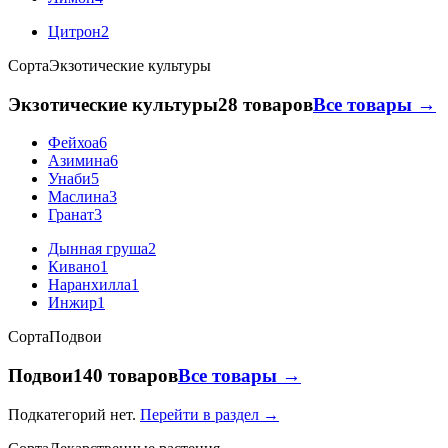
Цитрон
2
Сорта
Экзотические культуры
Экзотические культуры
28 товаров
Все товары →
Фейхоа
6
Азимина
6
Унаби
5
Маслина
3
Гранат
3
Дынная груша
2
Кивано
1
Наранхилла
1
Инжир
1
Сорта
Подвои
Подвои
140 товаров
Все товары →
Подкатегорий нет.
Перейти в раздел →