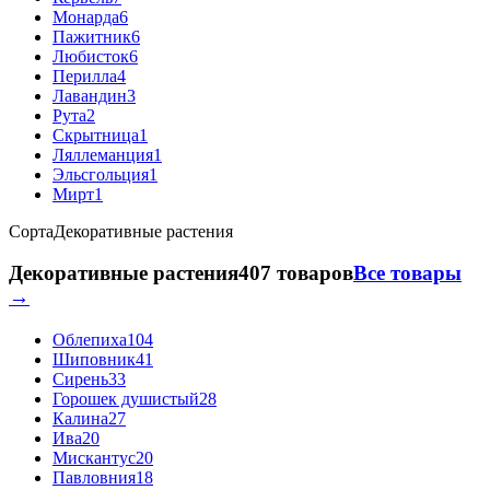
Монарда
6
Пажитник
6
Любисток
6
Перилла
4
Лавандин
3
Рута
2
Скрытница
1
Ляллеманция
1
Эльсгольция
1
Мирт
1
Сорта
Декоративные растения
Декоративные растения
407 товаров
Все товары
→
Облепиха
104
Шиповник
41
Сирень
33
Горошек душистый
28
Калина
27
Ива
20
Мискантус
20
Павловния
18