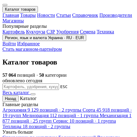
Каталог товаров
Главная
Товары
Новости
Статьи
Справочник
Производители
Магазины
Популярные разделы
Картофель
Кукуруза
СЗР
Удобрения
Семена
Техника
Регион, язык и валюта
Украина · RU · EUR
Войти
Избранное
Стать магазином-партнёром
Каталог товаров
57 064
позиций ·
50
категории
обновлено сегодня
ESC
Весь каталог
Каталог
Назад
Главные разделы
Агрохимия
9 129 позиций · 2 группы
Сорта
45 918 позиций ·
19 групп
Мелиорация
112 позиций · 1 группа
Механизация
1
877 позиций · 25 групп
Сервис
10 позиций · 1 группа
Теплицы
18 позиций · 2 группы
Узнать больше