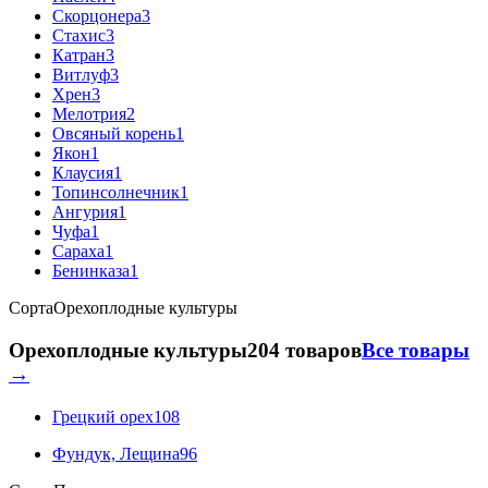
Скорцонера
3
Стахис
3
Катран
3
Витлуф
3
Хрен
3
Мелотрия
2
Овсяный корень
1
Якон
1
Клаусия
1
Топинсолнечник
1
Ангурия
1
Чуфа
1
Сараха
1
Бенинказа
1
Сорта
Орехоплодные культуры
Орехоплодные культуры
204 товаров
Все товары
→
Грецкий орех
108
Фундук, Лещина
96