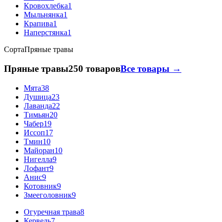
Кровохлебка
1
Мыльнянка
1
Крапива
1
Наперстянка
1
Сорта
Пряные травы
Пряные травы
250 товаров
Все товары →
Мята
38
Душица
23
Лаванда
22
Тимьян
20
Чабер
19
Иссоп
17
Тмин
10
Майоран
10
Нигелла
9
Лофант
9
Анис
9
Котовник
9
Змееголовник
9
Огуречная трава
8
Кервель
7