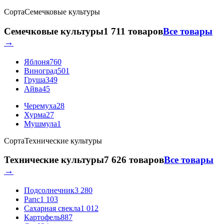
Сорта
Семечковые культуры
Семечковые культуры
1 711 товаров
Все товары
→
Яблоня
760
Виноград
501
Груша
349
Айва
45
Черемуха
28
Хурма
27
Мушмула
1
Сорта
Технические культуры
Технические культуры
7 626 товаров
Все товары
→
Подсолнечник
3 280
Рапс
1 103
Сахарная свекла
1 012
Картофель
887