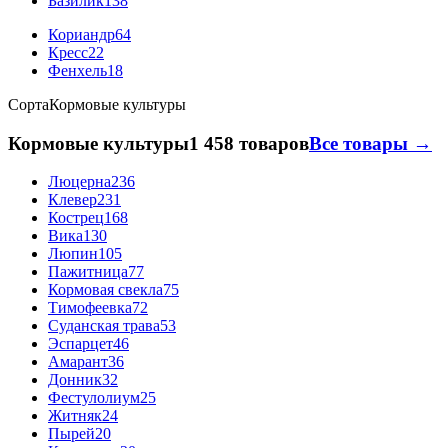
Базилик
138
Кориандр
64
Кресс
22
Фенхель
18
Сорта
Кормовые культуры
Кормовые культуры
1 458 товаров
Все товары →
Люцерна
236
Клевер
231
Кострец
168
Вика
130
Люпин
105
Пажитница
77
Кормовая свекла
75
Тимофеевка
72
Суданская трава
53
Эспарцет
46
Амарант
36
Донник
32
Фестулолиум
25
Житняк
24
Пырей
20