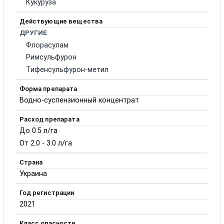
Кукуруза
Действующие вещества
ДРУГИЕ
Флорасулам
Римсульфурон
Тифенсульфурон-метил
Форма препарата
Водно-суспензионный концентрат
Расход препарата
До 0.5 л/га
От 2.0 - 3.0 л/га
Страна
Украина
Год регистрации
2021
Класс опасности