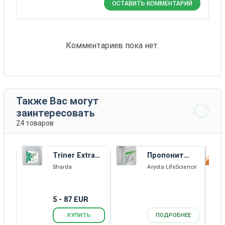
ОСТАВИТЬ КОММЕНТАРИЙ
Комментариев пока нет.
Также Вас могут
заинтересовать
24 товаров
Triner Extra
Пропонит
WG
Дуо, КЕ,
Sharda
Arysta LifeScience
гербицид
5 - 87 EUR
КУПИТЬ
ПОДРОБНЕЕ