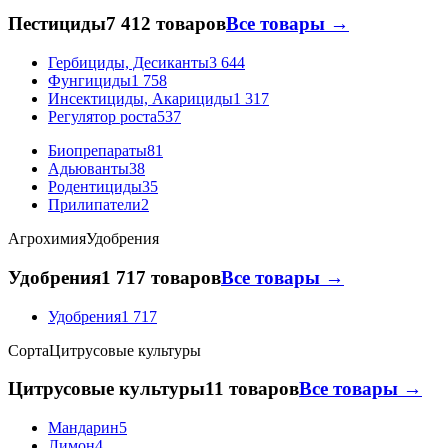
Пестициды
7 412 товаров
Все товары →
Гербициды, Десиканты
3 644
Фунгициды
1 758
Инсектициды, Акарициды
1 317
Регулятор роста
537
Биопрепараты
81
Адьюванты
38
Родентициды
35
Прилипатели
2
Агрохимия
Удобрения
Удобрения
1 717 товаров
Все товары →
Удобрения
1 717
Сорта
Цитрусовые культуры
Цитрусовые культуры
11 товаров
Все товары →
Мандарин
5
Лимон
4