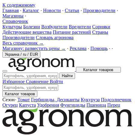
К содержимому
Главная
·
Каталог
·
Новости
·
Статьи
·
Производители
·
Магазины
·
Справочник
Культуры
Болезни
Возбудители
Вредители
Сорняки
Действующие вещества
Питание растений
Страны
Производители
Словарь агронома
Весь справочник →
Магазину: разместить цены →
·
Реклама
·
Помощь
·
·
Украина
/
ru
/
EUR
Каталог товаров
Найти
Избранное
Сравнение
Войти
Каталог товаров
Сезон
·
Томат
Гербициды, Десиканты
Кукуруза
Подсолнечник
Огурец
Капуста
Удобрения
Фунгициды
Пшеница
Перец