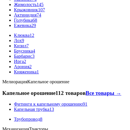
Жимолость
145
Крыжовник
107
Актинидия
74
Голубика
68
Ежевика
29
Клюква
12
Лох
9
Кизил
7
Брусника
4
Барбарис
3
Ирга
2
Арония
2
Княженика
1
Мелиорация
Капельное орошение
Капельное орошение
112 товаров
Все товары →
Фитинги к капельному орошению
91
Капельная трубка
13
Трубопровод
8
Механизация
Тракторы