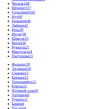
Чеснок
148
Шпинат
117
Сельдерей
102
Нут
69
Цикорий
46
Дайкон
42
Репа
39
Индау
38
Щавель
35
Вигна
30
Руккола
25
Мангольд
24
Пастернак
21
Физалис
20
Эндивий
18
Спаржа
15
Брюква
12
Топинамбур
12
Ревень
11
Полевой салат
9
Артишок
6
Турнепс
5
Бамия
4
Паслен
4