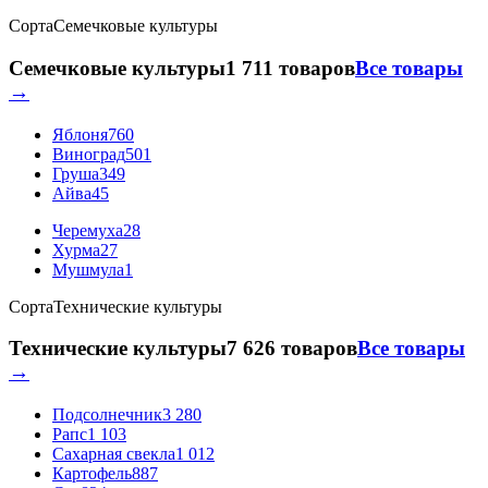
Сорта
Семечковые культуры
Семечковые культуры
1 711 товаров
Все товары
→
Яблоня
760
Виноград
501
Груша
349
Айва
45
Черемуха
28
Хурма
27
Мушмула
1
Сорта
Технические культуры
Технические культуры
7 626 товаров
Все товары
→
Подсолнечник
3 280
Рапс
1 103
Сахарная свекла
1 012
Картофель
887