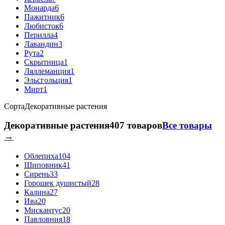
Монарда
6
Пажитник
6
Любисток
6
Перилла
4
Лавандин
3
Рута
2
Скрытница
1
Ляллеманция
1
Эльсгольция
1
Мирт
1
Сорта
Декоративные растения
Декоративные растения
407 товаров
Все товары
→
Облепиха
104
Шиповник
41
Сирень
33
Горошек душистый
28
Калина
27
Ива
20
Мискантус
20
Павловния
18