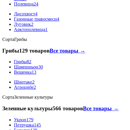
Полевица
24
Лисохвост
4
Газонные травосмеси
4
Луговик
2
Арктополевица
1
Сорта
Грибы
Грибы
129 товаров
Все товары →
Грибы
82
Шампиньон
30
Вешенка
13
Шиитаке
2
Агроцибе
2
Сорта
Зеленные культуры
Зеленные культуры
566 товаров
Все товары →
Укроп
179
Петрушка
145