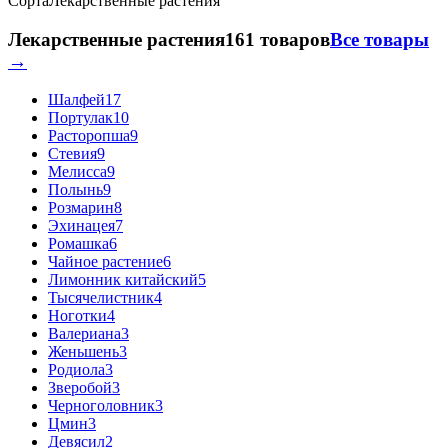
Сорта
Лекарственные растения
Лекарственные растения
161 товаров
Все товары
→
Шалфей
17
Портулак
10
Расторопша
9
Стевия
9
Мелисса
9
Полынь
9
Розмарин
8
Эхинацея
7
Ромашка
6
Чайное растение
6
Лимонник китайский
5
Тысячелистник
4
Ноготки
4
Валериана
3
Женьшень
3
Родиола
3
Зверобой
3
Черноголовник
3
Цмин
3
Девясил
2