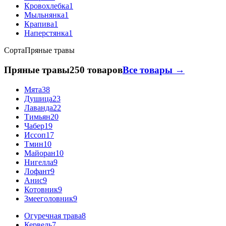
Кровохлебка
1
Мыльнянка
1
Крапива
1
Наперстянка
1
Сорта
Пряные травы
Пряные травы
250 товаров
Все товары →
Мята
38
Душица
23
Лаванда
22
Тимьян
20
Чабер
19
Иссоп
17
Тмин
10
Майоран
10
Нигелла
9
Лофант
9
Анис
9
Котовник
9
Змееголовник
9
Огуречная трава
8
Кервель
7