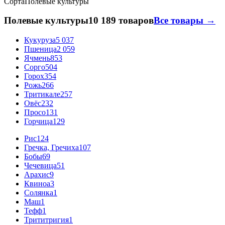
Сорта
Полевые культуры
Полевые культуры
10 189 товаров
Все товары →
Кукуруза
5 037
Пшеница
2 059
Ячмень
853
Сорго
504
Горох
354
Рожь
266
Тритикале
257
Овёс
232
Просо
131
Горчица
129
Рис
124
Гречка, Гречиха
107
Бобы
69
Чечевица
51
Арахис
9
Квиноа
3
Солянка
1
Маш
1
Тефф
1
Трититригия
1