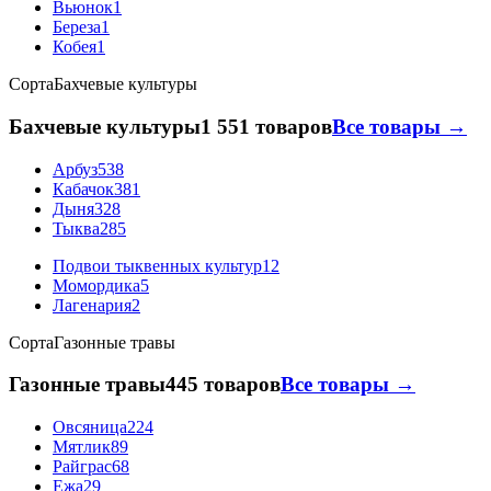
Вьюнок
1
Береза
1
Кобея
1
Сорта
Бахчевые культуры
Бахчевые культуры
1 551 товаров
Все товары →
Арбуз
538
Кабачок
381
Дыня
328
Тыква
285
Подвои тыквенных культур
12
Момордика
5
Лагенария
2
Сорта
Газонные травы
Газонные травы
445 товаров
Все товары →
Овсяница
224
Мятлик
89
Райграс
68
Ежа
29