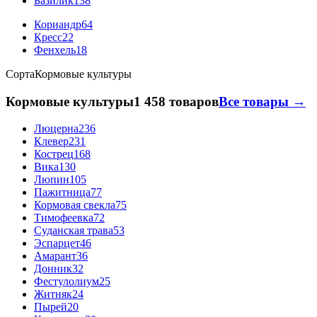
Базилик
138
Кориандр
64
Кресс
22
Фенхель
18
Сорта
Кормовые культуры
Кормовые культуры
1 458 товаров
Все товары →
Люцерна
236
Клевер
231
Кострец
168
Вика
130
Люпин
105
Пажитница
77
Кормовая свекла
75
Тимофеевка
72
Суданская трава
53
Эспарцет
46
Амарант
36
Донник
32
Фестулолиум
25
Житняк
24
Пырей
20