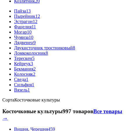
Козлятник
20
Пайза
13
Пырейник
12
Эстрагон
12
Фацелия
11
Могар
10
Чумиза
10
Лядвенец
9
Двукисточник тростниковый
8
Ломкоколосник
8
Терескен
5
Кейреук
3
Бекмания
2
Колосняк
2
Сведа
1
Сильфия
1
Вязель
1
Сорта
Косточковые культуры
Косточковые культуры
997 товаров
Все товары
→
Вишня, Черешня
459