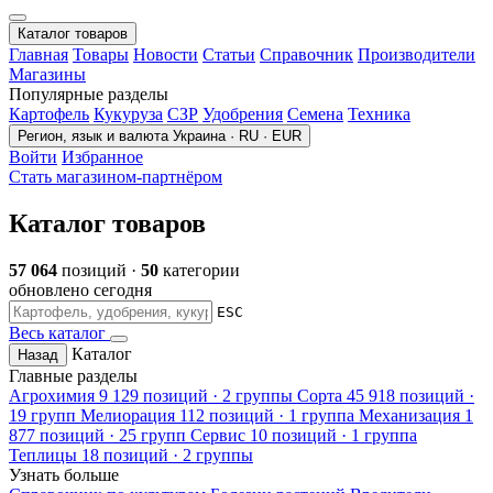
Каталог товаров
Главная
Товары
Новости
Статьи
Справочник
Производители
Магазины
Популярные разделы
Картофель
Кукуруза
СЗР
Удобрения
Семена
Техника
Регион, язык и валюта
Украина · RU · EUR
Войти
Избранное
Стать магазином-партнёром
Каталог товаров
57 064
позиций ·
50
категории
обновлено сегодня
ESC
Весь каталог
Каталог
Назад
Главные разделы
Агрохимия
9 129 позиций · 2 группы
Сорта
45 918 позиций ·
19 групп
Мелиорация
112 позиций · 1 группа
Механизация
1
877 позиций · 25 групп
Сервис
10 позиций · 1 группа
Теплицы
18 позиций · 2 группы
Узнать больше