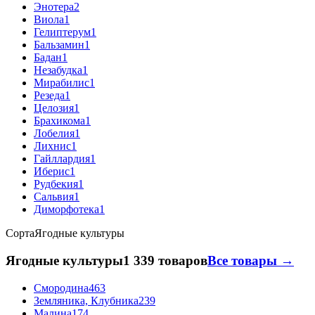
Энотера
2
Виола
1
Гелиптерум
1
Бальзамин
1
Бадан
1
Незабудка
1
Мирабилис
1
Резеда
1
Целозия
1
Брахикома
1
Лобелия
1
Лихнис
1
Гайллардия
1
Иберис
1
Рудбекия
1
Сальвия
1
Диморфотека
1
Сорта
Ягодные культуры
Ягодные культуры
1 339 товаров
Все товары →
Смородина
463
Земляника, Клубника
239
Малина
174