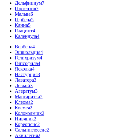
Дельфиниум
7
Гортензия
7
Мальва
6
Гербера
5
Канна
5
Гиацинт
4
Календула
4
Вербена
4
Эшшольция
4
Гелихризум
4
Гипсофила
4
Ясколка
4
Настурция
3
Лаватера
3
Левкой
3
Агератум
3
Маргаритка
2
Клеома
2
Космея
2
Колокольчик
2
Нивяник
2
Кореопсис
2
Сальпиглоссис
2
Аквилегия
2