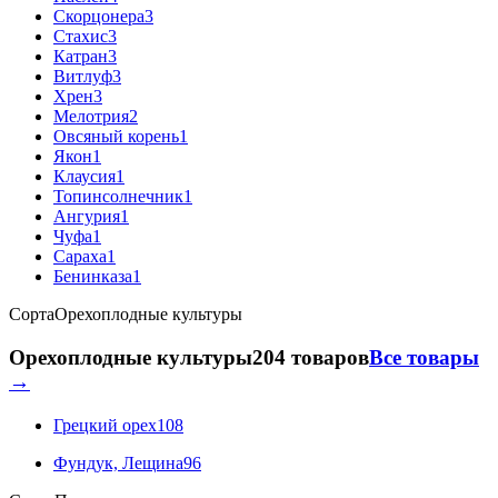
Скорцонера
3
Стахис
3
Катран
3
Витлуф
3
Хрен
3
Мелотрия
2
Овсяный корень
1
Якон
1
Клаусия
1
Топинсолнечник
1
Ангурия
1
Чуфа
1
Сараха
1
Бенинказа
1
Сорта
Орехоплодные культуры
Орехоплодные культуры
204 товаров
Все товары
→
Грецкий орех
108
Фундук, Лещина
96