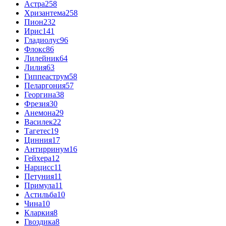
Астра
258
Хризантема
258
Пион
232
Ирис
141
Гладиолус
96
Флокс
86
Лилейник
64
Лилия
63
Гиппеаструм
58
Пеларгония
57
Георгина
38
Фрезия
30
Анемона
29
Василек
22
Тагетес
19
Цинния
17
Антирринум
16
Гейхера
12
Нарцисс
11
Петуния
11
Примула
11
Астильба
10
Чина
10
Кларкия
8
Гвоздика
8