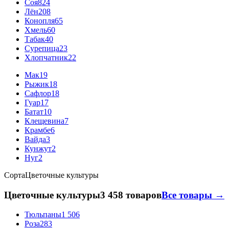
Соя
824
Лён
208
Конопля
65
Хмель
60
Табак
40
Сурепица
23
Хлопчатник
22
Мак
19
Рыжик
18
Сафлор
18
Гуар
17
Батат
10
Клещевина
7
Крамбе
6
Вайда
3
Кунжут
2
Нуг
2
Сорта
Цветочные культуры
Цветочные культуры
3 458 товаров
Все товары →
Тюльпаны
1 506
Роза
283