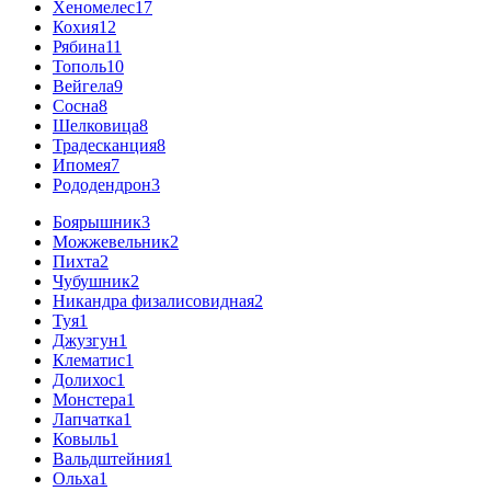
Хеномелес
17
Кохия
12
Рябина
11
Тополь
10
Вейгела
9
Сосна
8
Шелковица
8
Традесканция
8
Ипомея
7
Рододендрон
3
Боярышник
3
Можжевельник
2
Пихта
2
Чубушник
2
Никандра физалисовидная
2
Туя
1
Джузгун
1
Клематис
1
Долихос
1
Монстера
1
Лапчатка
1
Ковыль
1
Вальдштейния
1
Ольха
1