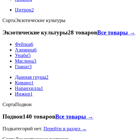
Цитрон
2
Сорта
Экзотические культуры
Экзотические культуры
28 товаров
Все товары →
Фейхоа
6
Азимина
6
Унаби
5
Маслина
3
Гранат
3
Дынная груша
2
Кивано
1
Наранхилла
1
Инжир
1
Сорта
Подвои
Подвои
140 товаров
Все товары →
Подкатегорий нет.
Перейти в раздел →