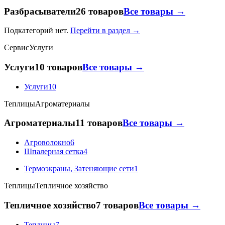
Разбрасыватели
26 товаров
Все товары →
Подкатегорий нет.
Перейти в раздел →
Сервис
Услуги
Услуги
10 товаров
Все товары →
Услуги
10
Теплицы
Агроматериалы
Агроматериалы
11 товаров
Все товары →
Агроволокно
6
Шпалерная сетка
4
Термоэкраны, Затеняющие сети
1
Теплицы
Тепличное хозяйство
Тепличное хозяйство
7 товаров
Все товары →
Теплицы
7