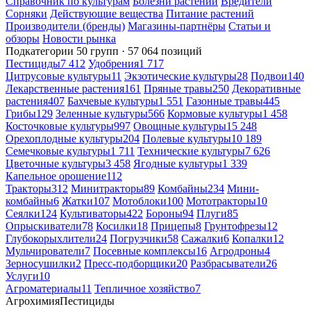
Справочник по культурам
Болезни растений
Вредители
Сорняки
Действующие вещества
Питание растений
Производители (бренды)
Магазины-партнёры
Статьи и
обзоры
Новости рынка
Подкатегории
50 групп · 57 064 позиций
Пестициды
7 412
Удобрения
1 717
Цитрусовые культуры
11
Экзотические культуры
28
Подвои
140
Лекарственные растения
161
Пряные травы
250
Декоративные
растения
407
Бахчевые культуры
1 551
Газонные травы
445
Грибы
129
Зеленные культуры
566
Кормовые культуры
1 458
Косточковые культуры
997
Овощные культуры
15 248
Орехоплодные культуры
204
Полевые культуры
10 189
Семечковые культуры
1 711
Технические культуры
7 626
Цветочные культуры
3 458
Ягодные культуры
1 339
Капельное орошение
112
Тракторы
312
Минитракторы
89
Комбайны
234
Мини-
комбайны
6
Жатки
107
Мотоблоки
100
Мототракторы
10
Сеялки
124
Культиваторы
422
Бороны
94
Плуги
85
Опрыскиватели
78
Косилки
18
Прицепы
8
Грунтофрезы
12
Глубокорыхлители
24
Погрузчики
58
Сажалки
6
Копалки
12
Мульчирователи
7
Посевные комплексы
16
Агродроны
4
Зерносушилки
2
Пресс-подборщики
20
Разбрасыватели
26
Услуги
10
Агроматериалы
11
Тепличное хозяйство
7
Агрохимия
Пестициды