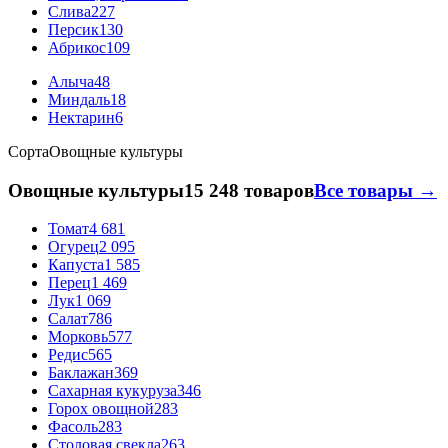
Слива
227
Персик
130
Абрикос
109
Алыча
48
Миндаль
18
Нектарин
6
Сорта
Овощные культуры
Овощные культуры
15 248 товаров
Все товары →
Томат
4 681
Огурец
2 095
Капуста
1 585
Перец
1 469
Лук
1 069
Салат
786
Морковь
577
Редис
565
Баклажан
369
Сахарная кукуруза
346
Горох овощной
283
Фасоль
283
Столовая свекла
263