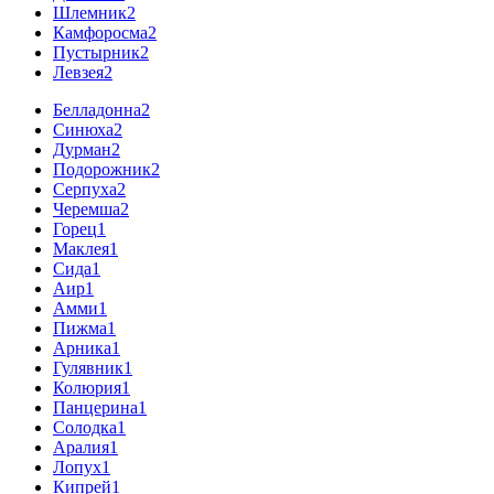
Шлемник
2
Камфоросма
2
Пустырник
2
Левзея
2
Белладонна
2
Синюха
2
Дурман
2
Подорожник
2
Серпуха
2
Черемша
2
Горец
1
Маклея
1
Сида
1
Аир
1
Амми
1
Пижма
1
Арника
1
Гулявник
1
Колюрия
1
Панцерина
1
Солодка
1
Аралия
1
Лопух
1
Кипрей
1