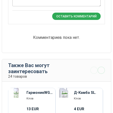
ОСТАВИТЬ КОММЕНТАРИЙ
Комментариев пока нет.
Также Вас могут
заинтересовать
24 товаров
ГармоникWG
Д-Камба SL.
в.г.+ ПАР
Клов
Клов
«Ескорт»
13 EUR
4 EUR