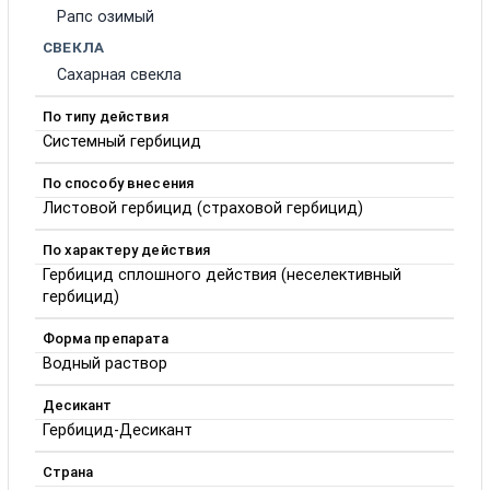
Рапс озимый
СВЕКЛА
Сахарная свекла
По типу действия
Системный гербицид
По способу внесения
Листовой гербицид (страховой гербицид)
По характеру действия
Гербицид сплошного действия (неселективный
гербицид)
Форма препарата
Водный раствор
Десикант
Гербицид-Десикант
Страна