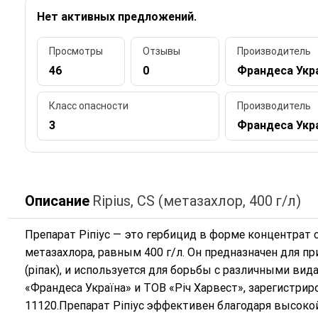
Нет активных предложений.
Просмотры
Отзывы
Производитель
46
0
Франдеса Укра
Класс опасности
Производитель
3
Франдеса Укра
Описание
Ripius, CS (метазахлор, 400 г/л)
Препарат Ріпіус — это гербицид в форме концентрат
метазахлора, равным 400 г/л. Он предназначен для п
(ріпак), и используется для борьбы с различными ви
«Франдеса Україна» и ТОВ «Річ Харвест», зарегистри
11120.Препарат Ріпіус эффективен благодаря высоко