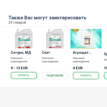
Также Вас могут заинтересовать
24 товаров
Сатурн, МД
Скат
Агрощит
П
Супер
Научные
Научные
Научные
H
учреждения
учреждения
учреждения
1
9 - 13 EUR
4 EUR
КУПИТЬ
ПОДРОБНЕЕ
КУПИТЬ