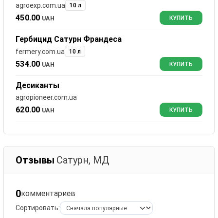
agroexp.com.ua
10 л
450.00
UAH
КУПИТЬ
Гербицид Сатурн Франдеса
fermery.com.ua
10 л
534.00
UAH
КУПИТЬ
Десиканты
agropioneer.com.ua
620.00
UAH
КУПИТЬ
Отзывы
Сатурн, МД
0
комментариев
Сортировать: