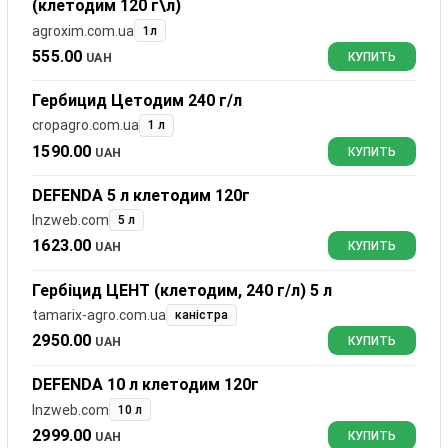
(клетодим 120 г\л)
agroxim.com.ua
1л
555.00
UAH
КУПИТЬ
Гербицид Цетодим 240 г/л
cropagro.com.ua
1 л
1590.00
UAH
КУПИТЬ
DEFENDA 5 л клетодим 120г
lnzweb.com
5 л
1623.00
UAH
КУПИТЬ
Гербіцид ЦЕНТ (клетодим, 240 г/л) 5 л
tamarix-agro.com.ua
каністра
2950.00
UAH
КУПИТЬ
DEFENDA 10 л клетодим 120г
lnzweb.com
10 л
2999.00
UAH
КУПИТЬ