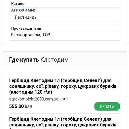
Каталог
АГРОХИМИЯ
Пестициды
Производитель
Експопродком, ТОВ
Где купить
Клетодим
Гербіцид Клетодим 1л (гербіцид Селект) для
соняшнику, сої, ріпаку, гороху, цукрових буряків
(клетодим 120 г\л)
agrokomplekt2000.com.ua
1л
555.00
UAH
КУПИТЬ
Гербіцид Клетодим 1л (гербіцид Селект) для
соняшнику, сої, ріпаку, гороху, цукрових буряків