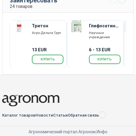
заинтересовать
24 товаров
Тритон
Глифосатин
РК
Агро-Дельта Груп
Научные
учреждения
13 EUR
6 - 13 EUR
КУПИТЬ
КУПИТЬ
Каталог товаров
Новости
Статьи
Обратная связь
RSS
Агрономический портал Агроном.Инфо