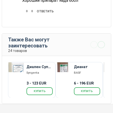
Хороший припарат нада 600л
0
0
ОТВЕТИТЬ
Также Вас могут
заинтересовать
24 товаров
Диален Супер
Дианат
464 SL
Syngenta
BASF
3 - 123 EUR
6 - 196 EUR
КУПИТЬ
КУПИТЬ