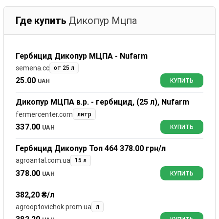
Где купить
Дикопур Мцпа
Гербицид Дикопур МЦПА - Nufarm
semena.cc
от 25 л
25.00
UAH
КУПИТЬ
Дикопур МЦПА в.р. - гербицид, (25 л), Nufarm
fermercenter.com
литр
337.00
UAH
КУПИТЬ
Гербицид Дикопур Топ 464 378.00 грн/л
agroantal.com.ua
15 л
378.00
UAH
КУПИТЬ
382,20 ₴/л
agrooptovichok.prom.ua
л