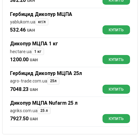
382.20
UAH
КУПИТЬ
Гербицид Дикопур МЦПА
yablukom.ua
кг/л
532.46
UAH
КУПИТЬ
Дикопур МЦПА 1 кг
hectare.ua
1 кг
1200.00
UAH
КУПИТЬ
Гербицид Дикопур МЦПА 25л
agro-trade.com.ua
25л
7048.23
UAH
КУПИТЬ
Дикопур МЦПА Nufarm 25 л
agriks.com.ua
25 л
7927.50
UAH
КУПИТЬ