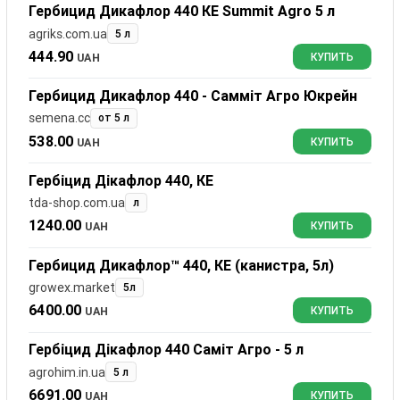
Гербицид Дикафлор 440 КЕ Summit Agro 5 л
agriks.com.ua
5 л
444.90
UAH
КУПИТЬ
Гербицид Дикафлор 440 - Самміт Агро Юкрейн
semena.cc
от 5 л
538.00
UAH
КУПИТЬ
Гербіцид Дікафлор 440, КЕ
tda-shop.com.ua
л
1240.00
UAH
КУПИТЬ
Гербицид Дикафлор™ 440, КЕ (канистра, 5л)
growex.market
5л
6400.00
UAH
КУПИТЬ
Гербіцид Дікафлор 440 Саміт Агро - 5 л
agrohim.in.ua
5 л
6691.00
UAH
КУПИТЬ