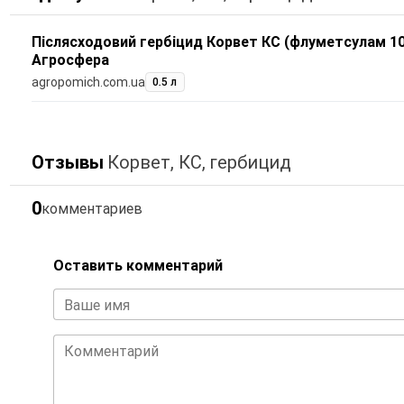
Післясходовий гербіцид Корвет КС (флуметсулам 100
Агросфера
agropomich.com.ua
0.5 л
Отзывы
Корвет, КС, гербицид
0
комментариев
Оставить комментарий
Ваше имя
Комментарий