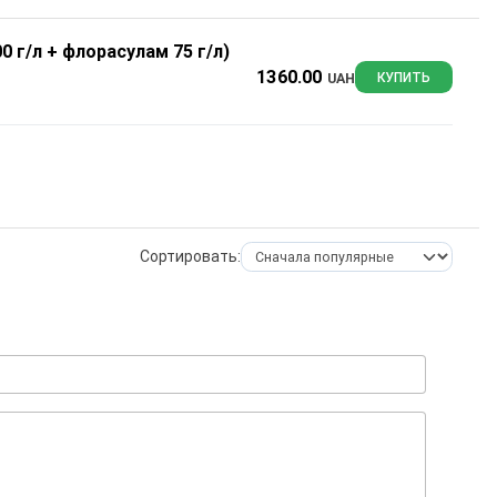
 г/л + флорасулам 75 г/л)
1360.00
UAH
КУПИТЬ
Сортировать: