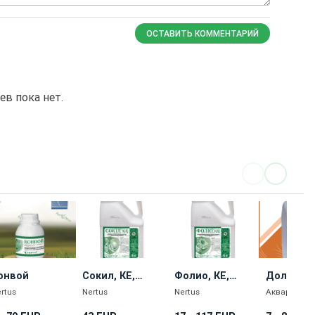
ОСТАВИТЬ КОММЕНТАРИЙ
в пока нет.
онвой
Сокил, КЕ,
Фолио, КЕ,
Доля, КЕ,
гербицид
гербицид
гербици
rtus
Nertus
Nertus
Акваріус і К