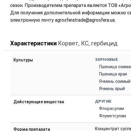
сезон. Производителем препарата является ТОВ «Агро
Для получения дополнительной информации можно свя
электронную почту
agrosferatrade@agrosfera.ua
.
Характеристики
Корвет, КС, гербицид
ЗЕРНОВЫЕ
Культуры
Пшеница озима
Пшеница ярая
Ячмень озимый
Ячмень ярый
ДРУГИЕ
Действующие вещества
Флорасулам
Флуметсулам
Концентрат сусп
Форма препарата