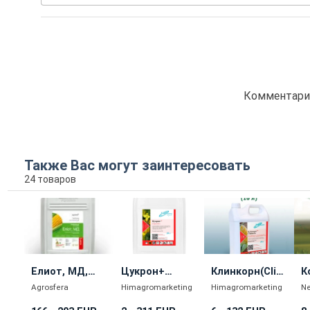
Комментарие
Также Вас могут заинтересовать
24 товаров
Елиот, МД,
Цукрон+
Клинкорн(Clin
К
гербицид
(Tsukron +)
korn)
Agrosfera
Himagromarketing
Himagromarketing
Ne