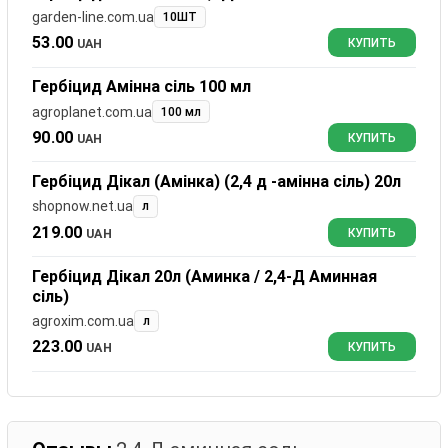
garden-line.com.ua
10ШТ
53.00
UAH
КУПИТЬ
Гербіцид Амінна сіль 100 мл
agroplanet.com.ua
100 мл
90.00
UAH
КУПИТЬ
Гербіцид Дікал (Амінка) (2,4 д -амінна сіль) 20л
shopnow.net.ua
л
219.00
UAH
КУПИТЬ
Гербіцид Дікал 20л (Аминка / 2,4-Д Аминная
сіль)
agroxim.com.ua
л
223.00
UAH
КУПИТЬ