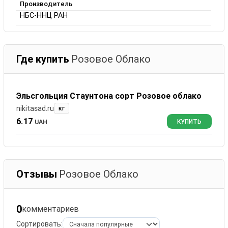
Производитель
НБС-ННЦ РАН
Где купить
Розовое Облако
Эльсгольция Стаунтона сорт Розовое облако
nikitasad.ru
кг
6.17
UAH
КУПИТЬ
Отзывы
Розовое Облако
0
комментариев
Сортировать: