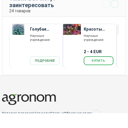
заинтересовать
24 товаров
Голубая
Красоты
Лагуна
Кузбасса
Научные
Научные
учреждения
учреждения
2 - 4 EUR
ПОДРОБНЕЕ
КУПИТЬ
Каталог товаров
Новости
Статьи
Обратная связь
RSS