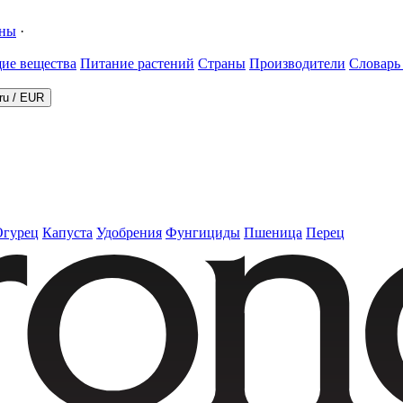
ины
·
ие вещества
Питание растений
Страны
Производители
Словарь
ru
/
EUR
Огурец
Капуста
Удобрения
Фунгициды
Пшеница
Перец