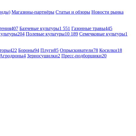
енды)
Магазины-партнёры
Статьи и обзоры
Новости рынка
тения
407
Бахчевые культуры
1 551
Газонные травы
445
культуры
204
Полевые культуры
10 189
Семечковые культуры
1
торы
422
Бороны
94
Плуги
85
Опрыскиватели
78
Косилки
18
Агродроны
4
Зерносушилки
2
Пресс-подборщики
20