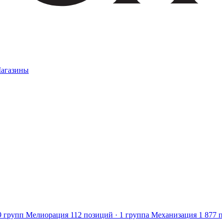
агазины
9 групп
Мелиорация
112 позиций · 1 группа
Механизация
1 877 