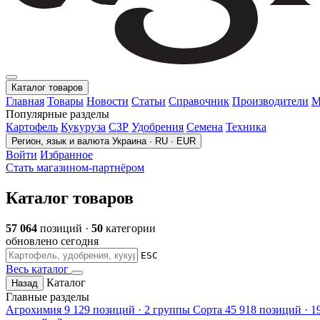
Каталог товаров
Главная
Товары
Новости
Статьи
Справочник
Производители
М
Популярные разделы
Картофель
Кукуруза
СЗР
Удобрения
Семена
Техника
Регион, язык и валюта
Украина · RU · EUR
Войти
Избранное
Стать магазином-партнёром
Каталог товаров
57 064
позиций ·
50
категории
обновлено сегодня
ESC
Весь каталог
Каталог
Назад
Главные разделы
Агрохимия
9 129 позиций · 2 группы
Сорта
45 918 позиций · 1