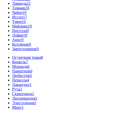
Лаванда
22
Тимьян
20
Чабер
19
Иссоп
17
Тмин
10
Майоран
10
Нигелла
9
Лофант
9
Анис
9
Котовник
9
Змееголовник
9
Огуречная трава
8
Кервель
7
Монарда
6
Пажитник
6
Любисток
6
Перилла
4
Лавандин
3
Рута
2
Скрытница
1
Ляллеманция
1
Эльсгольция
1
Мирт
1