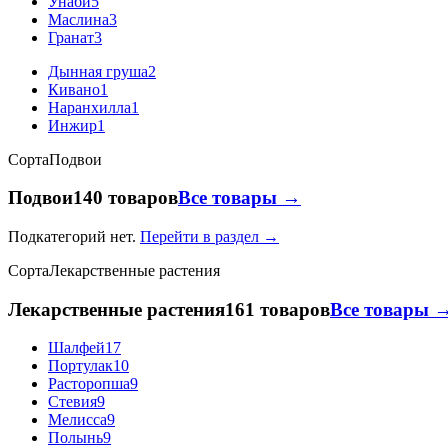
Унаби
5
Маслина
3
Гранат
3
Дынная груша
2
Кивано
1
Наранхилла
1
Инжир
1
Сорта
Подвои
Подвои
140 товаров
Все товары →
Подкатегорий нет.
Перейти в раздел →
Сорта
Лекарственные растения
Лекарственные растения
161 товаров
Все товары 
Шалфей
17
Портулак
10
Расторопша
9
Стевия
9
Мелисса
9
Полынь
9