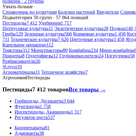
позиций · 2 группы
Узнать больше
Справочник по культурам
Болезни растений
Вредители
Сорняк
Подкатегории
50 групп · 57 064 позиций
Пестициды
7 412
Удобрения
1 717
Цитрусовые культуры
11
Экзотические культуры
28
Подвои
140
Грибы
129
Зеленные культуры
566
Кормовые культуры
1 458
Кос
711
Технические культуры
7 626
Цветочные культуры
3 458
Ягод
Капельное орошение
112
Тракторы
312
Минитракторы
89
Комбайны
234
Мини-комбайны
Прицепы
8
Грунтофрезы
12
Глубокорыхлители
24
Погрузчики
58
Разбрасыватели
26
Услуги
10
Агроматериалы
11
Тепличное хозяйство
7
Агрохимия
Пестициды
Пестициды
7 412 товаров
Все товары →
Гербициды, Десиканты
3 644
Фунгициды
1 758
Инсектициды, Акарициды
1 317
Регулятор роста
537
Биопрепараты
81
Адьюванты
38