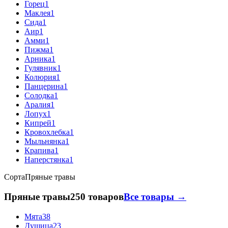
Горец
1
Маклея
1
Сида
1
Аир
1
Амми
1
Пижма
1
Арника
1
Гулявник
1
Колюрия
1
Панцерина
1
Солодка
1
Аралия
1
Лопух
1
Кипрей
1
Кровохлебка
1
Мыльнянка
1
Крапива
1
Наперстянка
1
Сорта
Пряные травы
Пряные травы
250 товаров
Все товары →
Мята
38
Душица
23