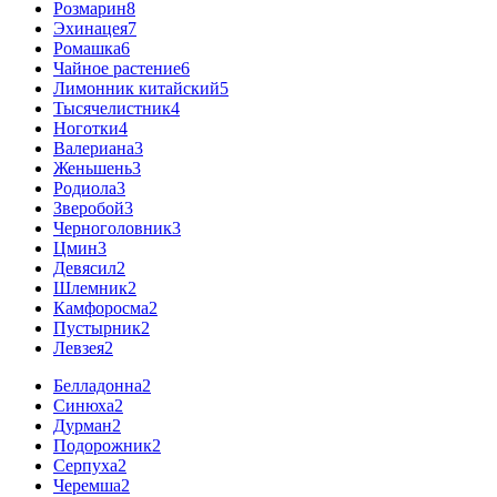
Розмарин
8
Эхинацея
7
Ромашка
6
Чайное растение
6
Лимонник китайский
5
Тысячелистник
4
Ноготки
4
Валериана
3
Женьшень
3
Родиола
3
Зверобой
3
Черноголовник
3
Цмин
3
Девясил
2
Шлемник
2
Камфоросма
2
Пустырник
2
Левзея
2
Белладонна
2
Синюха
2
Дурман
2
Подорожник
2
Серпуха
2
Черемша
2