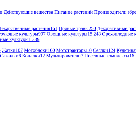
и
Действующие вещества
Питание растений
Производители (бр
Лекарственные растения
161
Пряные травы
250
Декоративные рас
точковые культуры
997
Овощные культуры
15 248
Орехоплодные 
ные культуры
1 339
6
Жатки
107
Мотоблоки
100
Мототракторы
10
Сеялки
124
Культива
Сажалки
6
Копалки
12
Мульчирователи
7
Посевные комплексы
16