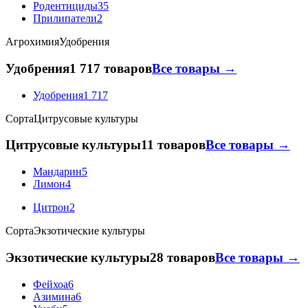
Родентициды
35
Прилипатели
2
Агрохимия
Удобрения
Удобрения
1 717 товаров
Все товары →
Удобрения
1 717
Сорта
Цитрусовые культуры
Цитрусовые культуры
11 товаров
Все товары →
Мандарин
5
Лимон
4
Цитрон
2
Сорта
Экзотические культуры
Экзотические культуры
28 товаров
Все товары →
Фейхоа
6
Азимина
6