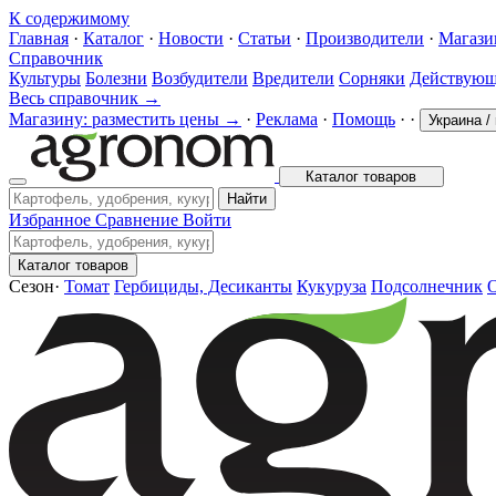
К содержимому
Главная
·
Каталог
·
Новости
·
Статьи
·
Производители
·
Магаз
Справочник
Культуры
Болезни
Возбудители
Вредители
Сорняки
Действующ
Весь справочник →
Магазину: разместить цены →
·
Реклама
·
Помощь
·
·
Украина
/
Каталог товаров
Найти
Избранное
Сравнение
Войти
Каталог товаров
Сезон
·
Томат
Гербициды, Десиканты
Кукуруза
Подсолнечник