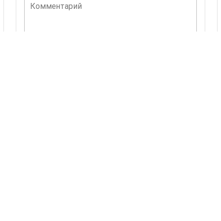
Комментарий
ОСТАВИТЬ КОММЕНТАРИЙ
Комментариев пока нет.
Также Вас могут
заинтересовать
24 товаров
Самородок
Демидовский
Другие
Другие