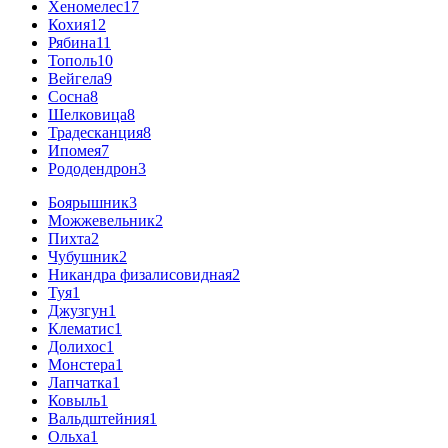
Хеномелес
17
Кохия
12
Рябина
11
Тополь
10
Вейгела
9
Сосна
8
Шелковица
8
Традесканция
8
Ипомея
7
Рододендрон
3
Боярышник
3
Можжевельник
2
Пихта
2
Чубушник
2
Никандра физалисовидная
2
Туя
1
Джузгун
1
Клематис
1
Долихос
1
Монстера
1
Лапчатка
1
Ковыль
1
Вальдштейния
1
Ольха
1