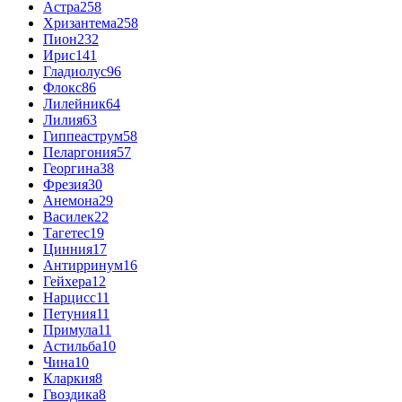
Астра
258
Хризантема
258
Пион
232
Ирис
141
Гладиолус
96
Флокс
86
Лилейник
64
Лилия
63
Гиппеаструм
58
Пеларгония
57
Георгина
38
Фрезия
30
Анемона
29
Василек
22
Тагетес
19
Цинния
17
Антирринум
16
Гейхера
12
Нарцисс
11
Петуния
11
Примула
11
Астильба
10
Чина
10
Кларкия
8
Гвоздика
8