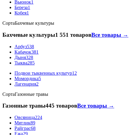
Вьюнок
1
Береза
1
Кобея
1
Сорта
Бахчевые культуры
Бахчевые культуры
1 551 товаров
Все товары →
Арбуз
538
Кабачок
381
Дыня
328
Тыква
285
Подвои тыквенных культур
12
Момордика
5
Лагенария
2
Сорта
Газонные травы
Газонные травы
445 товаров
Все товары →
Овсяница
224
Мятлик
89
Райграс
68
Ежа
29