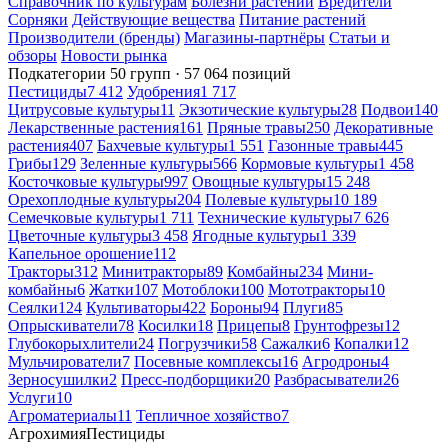
Справочник по культурам
Болезни растений
Вредители
Сорняки
Действующие вещества
Питание растений
Производители (бренды)
Магазины-партнёры
Статьи и
обзоры
Новости рынка
Подкатегории
50 групп · 57 064 позиций
Пестициды
7 412
Удобрения
1 717
Цитрусовые культуры
11
Экзотические культуры
28
Подвои
140
Лекарственные растения
161
Пряные травы
250
Декоративные
растения
407
Бахчевые культуры
1 551
Газонные травы
445
Грибы
129
Зеленные культуры
566
Кормовые культуры
1 458
Косточковые культуры
997
Овощные культуры
15 248
Орехоплодные культуры
204
Полевые культуры
10 189
Семечковые культуры
1 711
Технические культуры
7 626
Цветочные культуры
3 458
Ягодные культуры
1 339
Капельное орошение
112
Тракторы
312
Минитракторы
89
Комбайны
234
Мини-
комбайны
6
Жатки
107
Мотоблоки
100
Мототракторы
10
Сеялки
124
Культиваторы
422
Бороны
94
Плуги
85
Опрыскиватели
78
Косилки
18
Прицепы
8
Грунтофрезы
12
Глубокорыхлители
24
Погрузчики
58
Сажалки
6
Копалки
12
Мульчирователи
7
Посевные комплексы
16
Агродроны
4
Зерносушилки
2
Пресс-подборщики
20
Разбрасыватели
26
Услуги
10
Агроматериалы
11
Тепличное хозяйство
7
Агрохимия
Пестициды