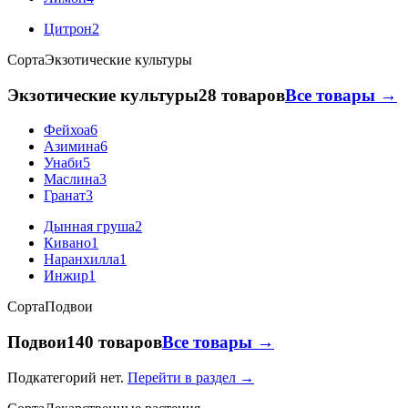
Цитрон
2
Сорта
Экзотические культуры
Экзотические культуры
28 товаров
Все товары →
Фейхоа
6
Азимина
6
Унаби
5
Маслина
3
Гранат
3
Дынная груша
2
Кивано
1
Наранхилла
1
Инжир
1
Сорта
Подвои
Подвои
140 товаров
Все товары →
Подкатегорий нет.
Перейти в раздел →