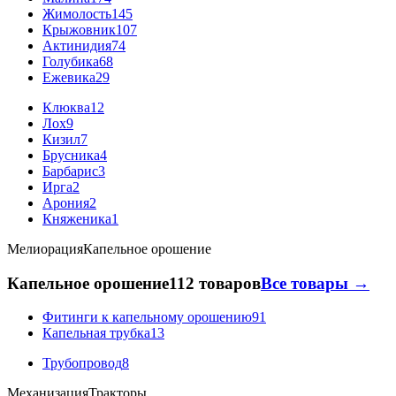
Жимолость
145
Крыжовник
107
Актинидия
74
Голубика
68
Ежевика
29
Клюква
12
Лох
9
Кизил
7
Брусника
4
Барбарис
3
Ирга
2
Арония
2
Княженика
1
Мелиорация
Капельное орошение
Капельное орошение
112 товаров
Все товары →
Фитинги к капельному орошению
91
Капельная трубка
13
Трубопровод
8
Механизация
Тракторы