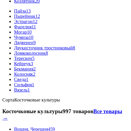
Козлятник
20
Пайза
13
Пырейник
12
Эстрагон
12
Фацелия
11
Могар
10
Чумиза
10
Лядвенец
9
Двукисточник тростниковый
8
Ломкоколосник
8
Терескен
5
Кейреук
3
Бекмания
2
Колосняк
2
Сведа
1
Сильфия
1
Вязель
1
Сорта
Косточковые культуры
Косточковые культуры
997 товаров
Все товары
→
Вишня, Черешня
459