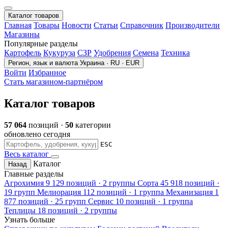
Каталог товаров
Главная
Товары
Новости
Статьи
Справочник
Производители
Магазины
Популярные разделы
Картофель
Кукуруза
СЗР
Удобрения
Семена
Техника
Регион, язык и валюта
Украина · RU · EUR
Войти
Избранное
Стать магазином-партнёром
Каталог товаров
57 064
позиций ·
50
категории
обновлено сегодня
ESC
Весь каталог
Каталог
Назад
Главные разделы
Агрохимия
9 129 позиций · 2 группы
Сорта
45 918 позиций ·
19 групп
Мелиорация
112 позиций · 1 группа
Механизация
1
877 позиций · 25 групп
Сервис
10 позиций · 1 группа
Теплицы
18 позиций · 2 группы
Узнать больше