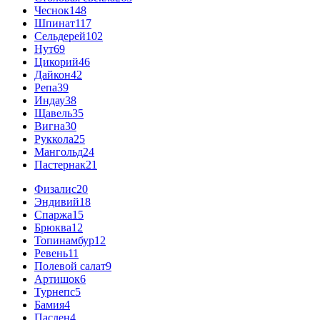
Чеснок
148
Шпинат
117
Сельдерей
102
Нут
69
Цикорий
46
Дайкон
42
Репа
39
Индау
38
Щавель
35
Вигна
30
Руккола
25
Мангольд
24
Пастернак
21
Физалис
20
Эндивий
18
Спаржа
15
Брюква
12
Топинамбур
12
Ревень
11
Полевой салат
9
Артишок
6
Турнепс
5
Бамия
4
Паслен
4