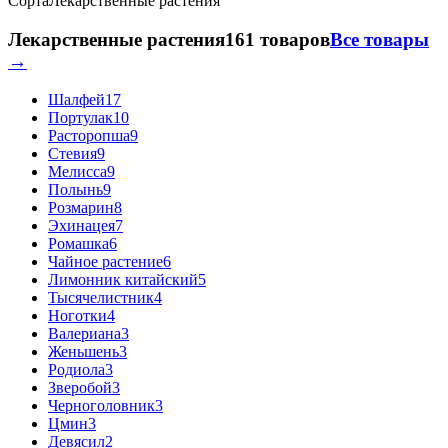
Сорта
Лекарственные растения
Лекарственные растения
161 товаров
Все товары
→
Шалфей
17
Портулак
10
Расторопша
9
Стевия
9
Мелисса
9
Полынь
9
Розмарин
8
Эхинацея
7
Ромашка
6
Чайное растение
6
Лимонник китайский
5
Тысячелистник
4
Ноготки
4
Валериана
3
Женьшень
3
Родиола
3
Зверобой
3
Черноголовник
3
Цмин
3
Девясил
2