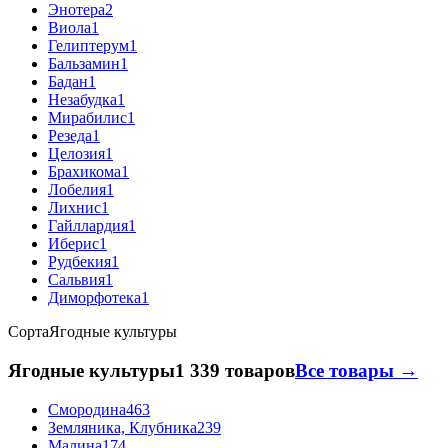
Энотера
2
Виола
1
Гелиптерум
1
Бальзамин
1
Бадан
1
Незабудка
1
Мирабилис
1
Резеда
1
Целозия
1
Брахикома
1
Лобелия
1
Лихнис
1
Гайллардия
1
Иберис
1
Рудбекия
1
Сальвия
1
Диморфотека
1
Сорта
Ягодные культуры
Ягодные культуры
1 339 товаров
Все товары →
Смородина
463
Земляника, Клубника
239
Малина
174