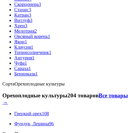
Скорцонера
3
Стахис
3
Катран
3
Витлуф
3
Хрен
3
Мелотрия
2
Овсяный корень
1
Якон
1
Клаусия
1
Топинсолнечник
1
Ангурия
1
Чуфа
1
Сараха
1
Бенинказа
1
Сорта
Орехоплодные культуры
Орехоплодные культуры
204 товаров
Все товары
→
Грецкий орех
108
Фундук, Лещина
96