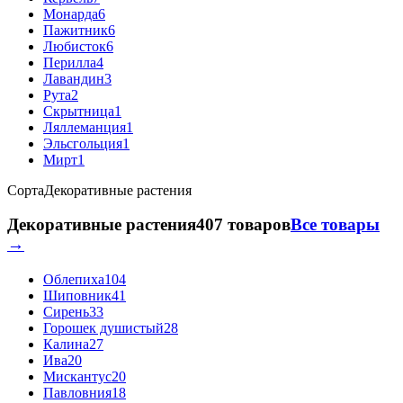
Монарда
6
Пажитник
6
Любисток
6
Перилла
4
Лавандин
3
Рута
2
Скрытница
1
Ляллеманция
1
Эльсгольция
1
Мирт
1
Сорта
Декоративные растения
Декоративные растения
407 товаров
Все товары
→
Облепиха
104
Шиповник
41
Сирень
33
Горошек душистый
28
Калина
27
Ива
20
Мискантус
20
Павловния
18