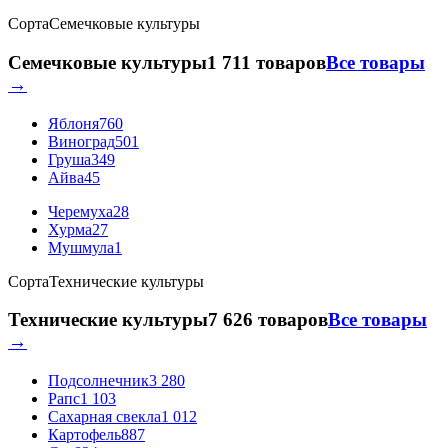
Сорта
Семечковые культуры
Семечковые культуры
1 711 товаров
Все товары
→
Яблоня
760
Виноград
501
Груша
349
Айва
45
Черемуха
28
Хурма
27
Мушмула
1
Сорта
Технические культуры
Технические культуры
7 626 товаров
Все товары
→
Подсолнечник
3 280
Рапс
1 103
Сахарная свекла
1 012
Картофель
887