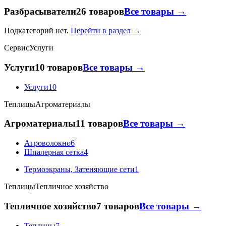
Разбрасыватели
26 товаров
Все товары →
Подкатегорий нет.
Перейти в раздел →
Сервис
Услуги
Услуги
10 товаров
Все товары →
Услуги
10
Теплицы
Агроматериалы
Агроматериалы
11 товаров
Все товары →
Агроволокно
6
Шпалерная сетка
4
Термоэкраны, Затеняющие сети
1
Теплицы
Тепличное хозяйство
Тепличное хозяйство
7 товаров
Все товары →
Теплицы
7