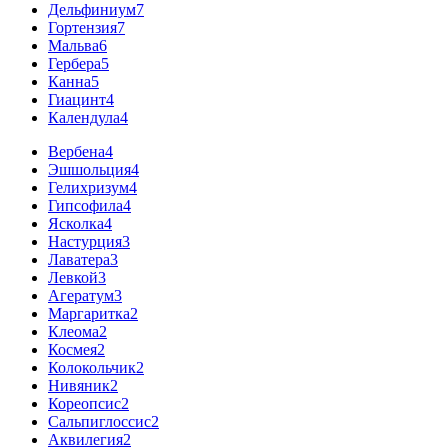
Дельфиниум
7
Гортензия
7
Мальва
6
Гербера
5
Канна
5
Гиацинт
4
Календула
4
Вербена
4
Эшшольция
4
Гелихризум
4
Гипсофила
4
Ясколка
4
Настурция
3
Лаватера
3
Левкой
3
Агератум
3
Маргаритка
2
Клеома
2
Космея
2
Колокольчик
2
Нивяник
2
Кореопсис
2
Сальпиглоссис
2
Аквилегия
2