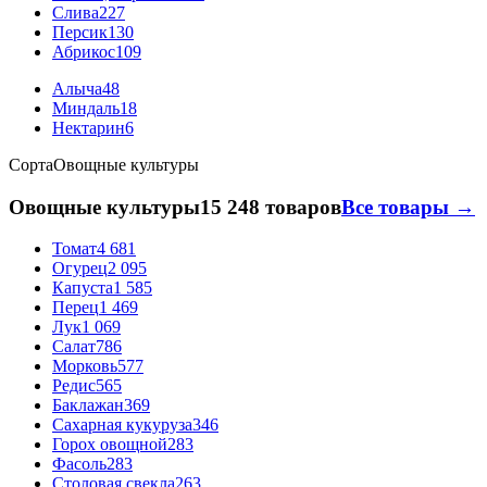
Слива
227
Персик
130
Абрикос
109
Алыча
48
Миндаль
18
Нектарин
6
Сорта
Овощные культуры
Овощные культуры
15 248 товаров
Все товары →
Томат
4 681
Огурец
2 095
Капуста
1 585
Перец
1 469
Лук
1 069
Салат
786
Морковь
577
Редис
565
Баклажан
369
Сахарная кукуруза
346
Горох овощной
283
Фасоль
283
Столовая свекла
263