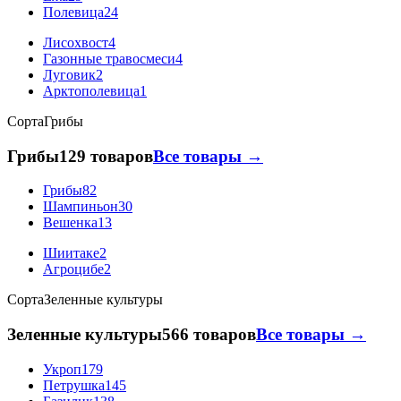
Полевица
24
Лисохвост
4
Газонные травосмеси
4
Луговик
2
Арктополевица
1
Сорта
Грибы
Грибы
129 товаров
Все товары →
Грибы
82
Шампиньон
30
Вешенка
13
Шиитаке
2
Агроцибе
2
Сорта
Зеленные культуры
Зеленные культуры
566 товаров
Все товары →
Укроп
179
Петрушка
145