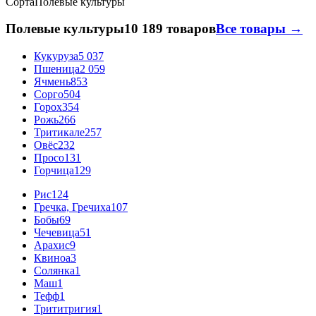
Сорта
Полевые культуры
Полевые культуры
10 189 товаров
Все товары →
Кукуруза
5 037
Пшеница
2 059
Ячмень
853
Сорго
504
Горох
354
Рожь
266
Тритикале
257
Овёс
232
Просо
131
Горчица
129
Рис
124
Гречка, Гречиха
107
Бобы
69
Чечевица
51
Арахис
9
Квиноа
3
Солянка
1
Маш
1
Тефф
1
Трититригия
1