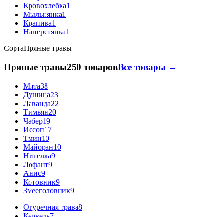
Кровохлебка
1
Мыльнянка
1
Крапива
1
Наперстянка
1
Сорта
Пряные травы
Пряные травы
250 товаров
Все товары →
Мята
38
Душица
23
Лаванда
22
Тимьян
20
Чабер
19
Иссоп
17
Тмин
10
Майоран
10
Нигелла
9
Лофант
9
Анис
9
Котовник
9
Змееголовник
9
Огуречная трава
8
Кервель
7