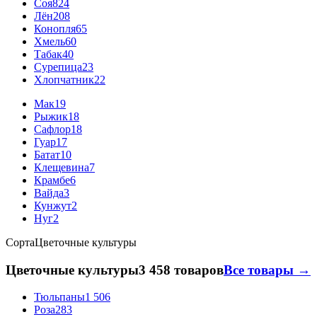
Соя
824
Лён
208
Конопля
65
Хмель
60
Табак
40
Сурепица
23
Хлопчатник
22
Мак
19
Рыжик
18
Сафлор
18
Гуар
17
Батат
10
Клещевина
7
Крамбе
6
Вайда
3
Кунжут
2
Нуг
2
Сорта
Цветочные культуры
Цветочные культуры
3 458 товаров
Все товары →
Тюльпаны
1 506
Роза
283