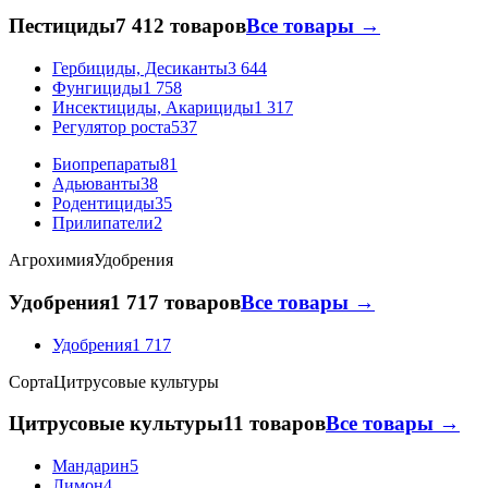
Пестициды
7 412 товаров
Все товары →
Гербициды, Десиканты
3 644
Фунгициды
1 758
Инсектициды, Акарициды
1 317
Регулятор роста
537
Биопрепараты
81
Адьюванты
38
Родентициды
35
Прилипатели
2
Агрохимия
Удобрения
Удобрения
1 717 товаров
Все товары →
Удобрения
1 717
Сорта
Цитрусовые культуры
Цитрусовые культуры
11 товаров
Все товары →
Мандарин
5
Лимон
4