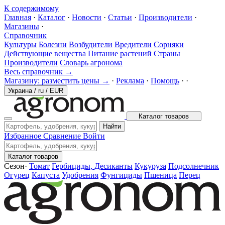
К содержимому
Главная
·
Каталог
·
Новости
·
Статьи
·
Производители
·
Магазины
·
Справочник
Культуры
Болезни
Возбудители
Вредители
Сорняки
Действующие вещества
Питание растений
Страны
Производители
Словарь агронома
Весь справочник →
Магазину: разместить цены →
·
Реклама
·
Помощь
·
·
Украина
/
ru
/
EUR
Каталог товаров
Найти
Избранное
Сравнение
Войти
Каталог товаров
Сезон
·
Томат
Гербициды, Десиканты
Кукуруза
Подсолнечник
Огурец
Капуста
Удобрения
Фунгициды
Пшеница
Перец