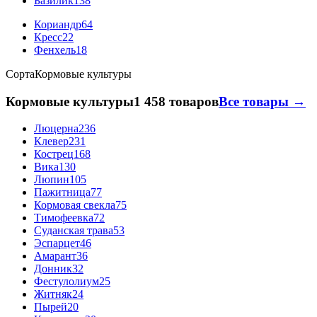
Базилик
138
Кориандр
64
Кресс
22
Фенхель
18
Сорта
Кормовые культуры
Кормовые культуры
1 458 товаров
Все товары →
Люцерна
236
Клевер
231
Кострец
168
Вика
130
Люпин
105
Пажитница
77
Кормовая свекла
75
Тимофеевка
72
Суданская трава
53
Эспарцет
46
Амарант
36
Донник
32
Фестулолиум
25
Житняк
24
Пырей
20