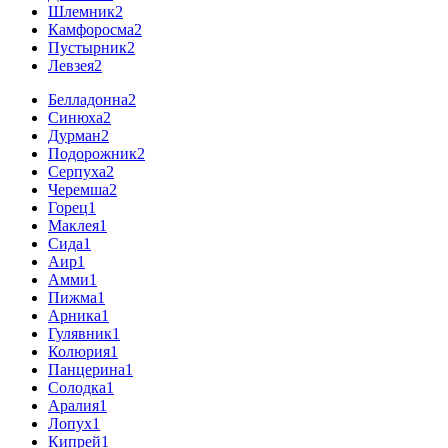
Шлемник
2
Камфоросма
2
Пустырник
2
Левзея
2
Белладонна
2
Синюха
2
Дурман
2
Подорожник
2
Серпуха
2
Черемша
2
Горец
1
Маклея
1
Сида
1
Аир
1
Амми
1
Пижма
1
Арника
1
Гулявник
1
Колюрия
1
Панцерина
1
Солодка
1
Аралия
1
Лопух
1
Кипрей
1