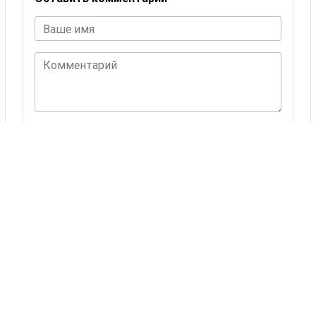
Ваше имя
Комментарий
ОСТАВИТЬ КОММЕНТАРИЙ
Комментариев пока нет.
Также Вас могут
заинтересовать
24 товаров