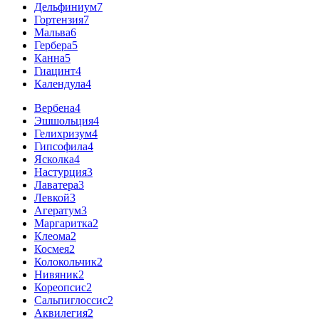
Дельфиниум
7
Гортензия
7
Мальва
6
Гербера
5
Канна
5
Гиацинт
4
Календула
4
Вербена
4
Эшшольция
4
Гелихризум
4
Гипсофила
4
Ясколка
4
Настурция
3
Лаватера
3
Левкой
3
Агератум
3
Маргаритка
2
Клеома
2
Космея
2
Колокольчик
2
Нивяник
2
Кореопсис
2
Сальпиглоссис
2
Аквилегия
2