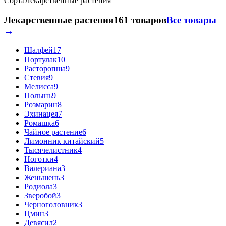
Сорта
Лекарственные растения
Лекарственные растения
161 товаров
Все товары
→
Шалфей
17
Портулак
10
Расторопша
9
Стевия
9
Мелисса
9
Полынь
9
Розмарин
8
Эхинацея
7
Ромашка
6
Чайное растение
6
Лимонник китайский
5
Тысячелистник
4
Ноготки
4
Валериана
3
Женьшень
3
Родиола
3
Зверобой
3
Черноголовник
3
Цмин
3
Девясил
2