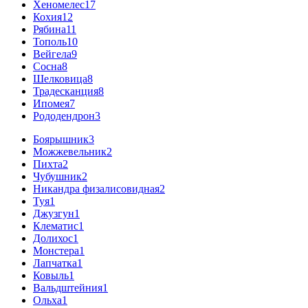
Хеномелес
17
Кохия
12
Рябина
11
Тополь
10
Вейгела
9
Сосна
8
Шелковица
8
Традесканция
8
Ипомея
7
Рододендрон
3
Боярышник
3
Можжевельник
2
Пихта
2
Чубушник
2
Никандра физалисовидная
2
Туя
1
Джузгун
1
Клематис
1
Долихос
1
Монстера
1
Лапчатка
1
Ковыль
1
Вальдштейния
1
Ольха
1