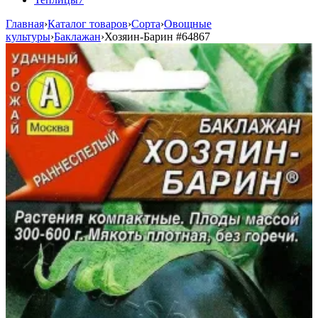
Главная
›
Каталог товаров
›
Сорта
›
Овощные
культуры
›
Баклажан
›
Хозяин-Барин
#64867