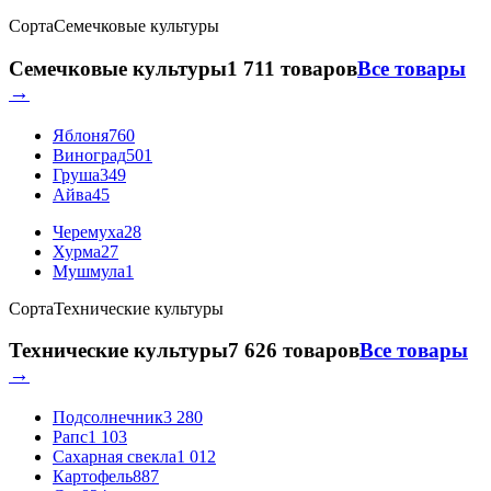
Сорта
Семечковые культуры
Семечковые культуры
1 711 товаров
Все товары
→
Яблоня
760
Виноград
501
Груша
349
Айва
45
Черемуха
28
Хурма
27
Мушмула
1
Сорта
Технические культуры
Технические культуры
7 626 товаров
Все товары
→
Подсолнечник
3 280
Рапс
1 103
Сахарная свекла
1 012
Картофель
887