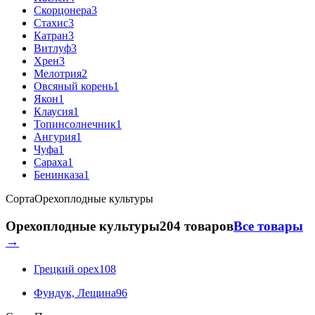
Скорцонера
3
Стахис
3
Катран
3
Витлуф
3
Хрен
3
Мелотрия
2
Овсяный корень
1
Якон
1
Клаусия
1
Топинсолнечник
1
Ангурия
1
Чуфа
1
Сараха
1
Бенинказа
1
Сорта
Орехоплодные культуры
Орехоплодные культуры
204 товаров
Все товары
→
Грецкий орех
108
Фундук, Лещина
96