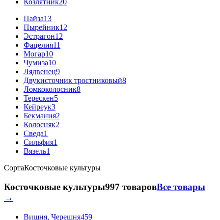
Козлятник
20
Пайза
13
Пырейник
12
Эстрагон
12
Фацелия
11
Могар
10
Чумиза
10
Лядвенец
9
Двукисточник тростниковый
8
Ломкоколосник
8
Терескен
5
Кейреук
3
Бекмания
2
Колосняк
2
Сведа
1
Сильфия
1
Вязель
1
Сорта
Косточковые культуры
Косточковые культуры
997 товаров
Все товары
→
Вишня, Черешня
459