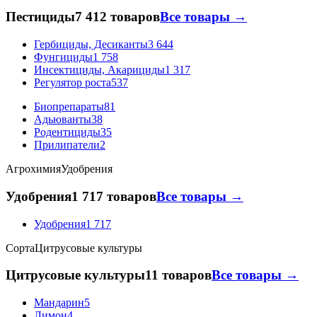
Пестициды
7 412 товаров
Все товары →
Гербициды, Десиканты
3 644
Фунгициды
1 758
Инсектициды, Акарициды
1 317
Регулятор роста
537
Биопрепараты
81
Адьюванты
38
Родентициды
35
Прилипатели
2
Агрохимия
Удобрения
Удобрения
1 717 товаров
Все товары →
Удобрения
1 717
Сорта
Цитрусовые культуры
Цитрусовые культуры
11 товаров
Все товары →
Мандарин
5
Лимон
4