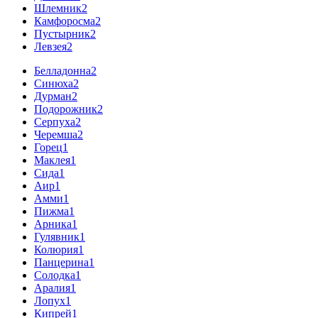
Шлемник
2
Камфоросма
2
Пустырник
2
Левзея
2
Белладонна
2
Синюха
2
Дурман
2
Подорожник
2
Серпуха
2
Черемша
2
Горец
1
Маклея
1
Сида
1
Аир
1
Амми
1
Пижма
1
Арника
1
Гулявник
1
Колюрия
1
Панцерина
1
Солодка
1
Аралия
1
Лопух
1
Кипрей
1