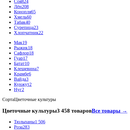
Соя
824
Лён
208
Конопля
65
Хмель
60
Табак
40
Сурепица
23
Хлопчатник
22
Мак
19
Рыжик
18
Сафлор
18
Гуар
17
Батат
10
Клещевина
7
Крамбе
6
Вайда
3
Кунжут
2
Нуг
2
Сорта
Цветочные культуры
Цветочные культуры
3 458 товаров
Все товары →
Тюльпаны
1 506
Роза
283