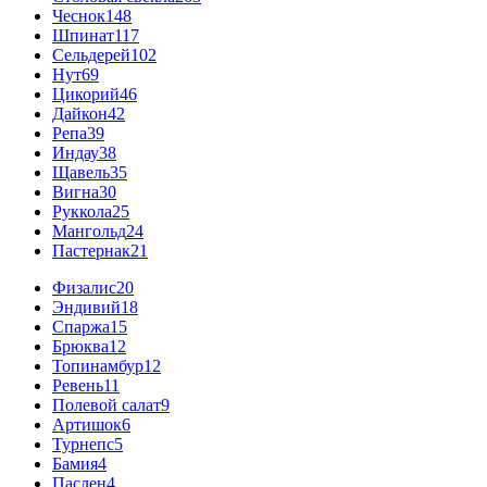
Чеснок
148
Шпинат
117
Сельдерей
102
Нут
69
Цикорий
46
Дайкон
42
Репа
39
Индау
38
Щавель
35
Вигна
30
Руккола
25
Мангольд
24
Пастернак
21
Физалис
20
Эндивий
18
Спаржа
15
Брюква
12
Топинамбур
12
Ревень
11
Полевой салат
9
Артишок
6
Турнепс
5
Бамия
4
Паслен
4