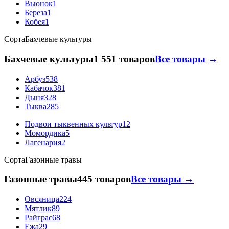
Вьюнок
1
Береза
1
Кобея
1
Сорта
Бахчевые культуры
Бахчевые культуры
1 551 товаров
Все товары →
Арбуз
538
Кабачок
381
Дыня
328
Тыква
285
Подвои тыквенных культур
12
Момордика
5
Лагенария
2
Сорта
Газонные травы
Газонные травы
445 товаров
Все товары →
Овсяница
224
Мятлик
89
Райграс
68
Ежа
29