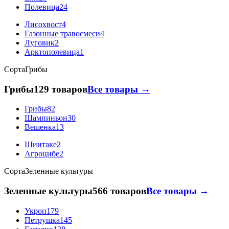
Полевица
24
Лисохвост
4
Газонные травосмеси
4
Луговик
2
Арктополевица
1
Сорта
Грибы
Грибы
129 товаров
Все товары →
Грибы
82
Шампиньон
30
Вешенка
13
Шиитаке
2
Агроцибе
2
Сорта
Зеленные культуры
Зеленные культуры
566 товаров
Все товары →
Укроп
179
Петрушка
145