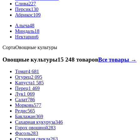
Слива
227
Персик
130
Абрикос
109
Алыча
48
Миндаль
18
Нектарин
6
Сорта
Овощные культуры
Овощные культуры
15 248 товаров
Все товары →
Томат
4 681
Огурец
2 095
Капуста
1 585
Перец
1 469
Лук
1 069
Салат
786
Морковь
577
Редис
565
Баклажан
369
Сахарная кукуруза
346
Горох овощной
283
Фасоль
283
Столовая свекла
263