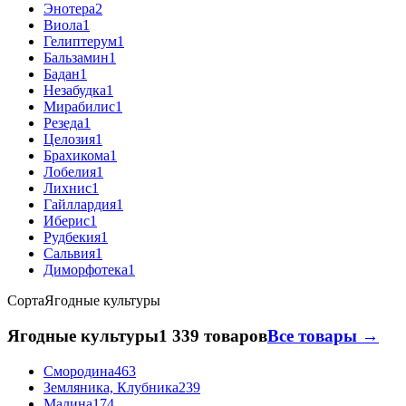
Энотера
2
Виола
1
Гелиптерум
1
Бальзамин
1
Бадан
1
Незабудка
1
Мирабилис
1
Резеда
1
Целозия
1
Брахикома
1
Лобелия
1
Лихнис
1
Гайллардия
1
Иберис
1
Рудбекия
1
Сальвия
1
Диморфотека
1
Сорта
Ягодные культуры
Ягодные культуры
1 339 товаров
Все товары →
Смородина
463
Земляника, Клубника
239
Малина
174