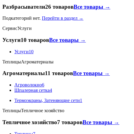
Разбрасыватели
26 товаров
Все товары →
Подкатегорий нет.
Перейти в раздел →
Сервис
Услуги
Услуги
10 товаров
Все товары →
Услуги
10
Теплицы
Агроматериалы
Агроматериалы
11 товаров
Все товары →
Агроволокно
6
Шпалерная сетка
4
Термоэкраны, Затеняющие сети
1
Теплицы
Тепличное хозяйство
Тепличное хозяйство
7 товаров
Все товары →
Теплицы
7