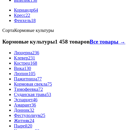
Базилик
138
Кориандр
64
Кресс
22
Фенхель
18
Сорта
Кормовые культуры
Кормовые культуры
1 458 товаров
Все товары →
Люцерна
236
Клевер
231
Кострец
168
Вика
130
Люпин
105
Пажитница
77
Кормовая свекла
75
Тимофеевка
72
Суданская трава
53
Эспарцет
46
Амарант
36
Донник
32
Фестулолиум
25
Житняк
24
Пырей
20