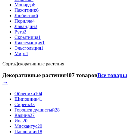
Монарда
6
Пажитник
6
Любисток
6
Перилла
4
Лавандин
3
Рута
2
Скрытница
1
Ляллеманция
1
Эльсгольция
1
Мирт
1
Сорта
Декоративные растения
Декоративные растения
407 товаров
Все товары
→
Облепиха
104
Шиповник
41
Сирень
33
Горошек душистый
28
Калина
27
Ива
20
Мискантус
20
Павловния
18