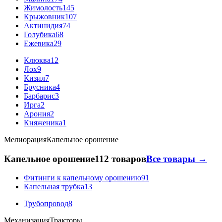
Жимолость
145
Крыжовник
107
Актинидия
74
Голубика
68
Ежевика
29
Клюква
12
Лох
9
Кизил
7
Брусника
4
Барбарис
3
Ирга
2
Арония
2
Княженика
1
Мелиорация
Капельное орошение
Капельное орошение
112 товаров
Все товары →
Фитинги к капельному орошению
91
Капельная трубка
13
Трубопровод
8
Механизация
Тракторы