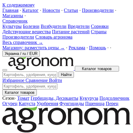
К содержимому
Главная
·
Каталог
·
Новости
·
Статьи
·
Производители
·
Магазины
·
Справочник
Культуры
Болезни
Возбудители
Вредители
Сорняки
Действующие вещества
Питание растений
Страны
Производители
Словарь агронома
Весь справочник →
Магазину: разместить цены →
·
Реклама
·
Помощь
·
·
Украина
/
ru
/
EUR
Каталог товаров
Найти
Избранное
Сравнение
Войти
Каталог товаров
Сезон
·
Томат
Гербициды, Десиканты
Кукуруза
Подсолнечник
Огурец
Капуста
Удобрения
Фунгициды
Пшеница
Перец