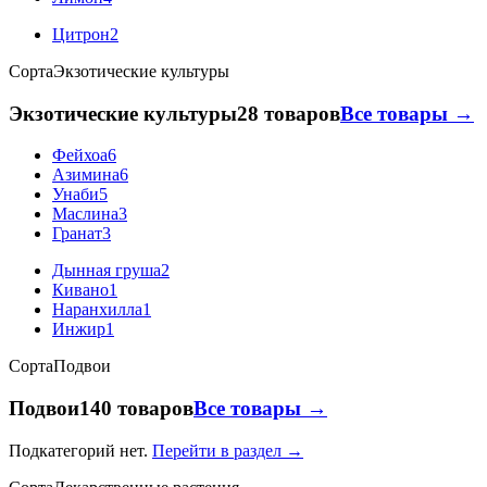
Цитрон
2
Сорта
Экзотические культуры
Экзотические культуры
28 товаров
Все товары →
Фейхоа
6
Азимина
6
Унаби
5
Маслина
3
Гранат
3
Дынная груша
2
Кивано
1
Наранхилла
1
Инжир
1
Сорта
Подвои
Подвои
140 товаров
Все товары →
Подкатегорий нет.
Перейти в раздел →