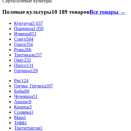
Сорта
Полевые культуры
Полевые культуры
10 189 товаров
Все товары →
Кукуруза
5 037
Пшеница
2 059
Ячмень
853
Сорго
504
Горох
354
Рожь
266
Тритикале
257
Овёс
232
Просо
131
Горчица
129
Рис
124
Гречка, Гречиха
107
Бобы
69
Чечевица
51
Арахис
9
Квиноа
3
Солянка
1
Маш
1
Тефф
1
Трититригия
1