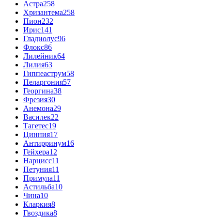
Астра
258
Хризантема
258
Пион
232
Ирис
141
Гладиолус
96
Флокс
86
Лилейник
64
Лилия
63
Гиппеаструм
58
Пеларгония
57
Георгина
38
Фрезия
30
Анемона
29
Василек
22
Тагетес
19
Цинния
17
Антирринум
16
Гейхера
12
Нарцисс
11
Петуния
11
Примула
11
Астильба
10
Чина
10
Кларкия
8
Гвоздика
8