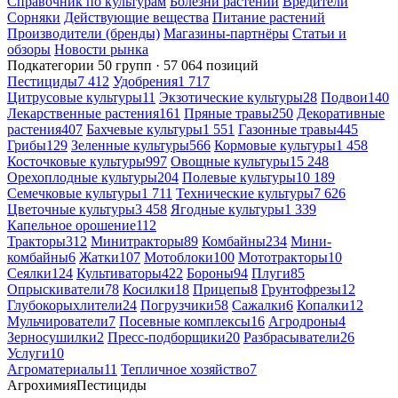
Справочник по культурам
Болезни растений
Вредители
Сорняки
Действующие вещества
Питание растений
Производители (бренды)
Магазины-партнёры
Статьи и
обзоры
Новости рынка
Подкатегории
50 групп · 57 064 позиций
Пестициды
7 412
Удобрения
1 717
Цитрусовые культуры
11
Экзотические культуры
28
Подвои
140
Лекарственные растения
161
Пряные травы
250
Декоративные
растения
407
Бахчевые культуры
1 551
Газонные травы
445
Грибы
129
Зеленные культуры
566
Кормовые культуры
1 458
Косточковые культуры
997
Овощные культуры
15 248
Орехоплодные культуры
204
Полевые культуры
10 189
Семечковые культуры
1 711
Технические культуры
7 626
Цветочные культуры
3 458
Ягодные культуры
1 339
Капельное орошение
112
Тракторы
312
Минитракторы
89
Комбайны
234
Мини-
комбайны
6
Жатки
107
Мотоблоки
100
Мототракторы
10
Сеялки
124
Культиваторы
422
Бороны
94
Плуги
85
Опрыскиватели
78
Косилки
18
Прицепы
8
Грунтофрезы
12
Глубокорыхлители
24
Погрузчики
58
Сажалки
6
Копалки
12
Мульчирователи
7
Посевные комплексы
16
Агродроны
4
Зерносушилки
2
Пресс-подборщики
20
Разбрасыватели
26
Услуги
10
Агроматериалы
11
Тепличное хозяйство
7
Агрохимия
Пестициды