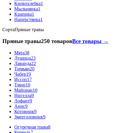
Кровохлебка
1
Мыльнянка
1
Крапива
1
Наперстянка
1
Сорта
Пряные травы
Пряные травы
250 товаров
Все товары →
Мята
38
Душица
23
Лаванда
22
Тимьян
20
Чабер
19
Иссоп
17
Тмин
10
Майоран
10
Нигелла
9
Лофант
9
Анис
9
Котовник
9
Змееголовник
9
Огуречная трава
8
Кервель
7