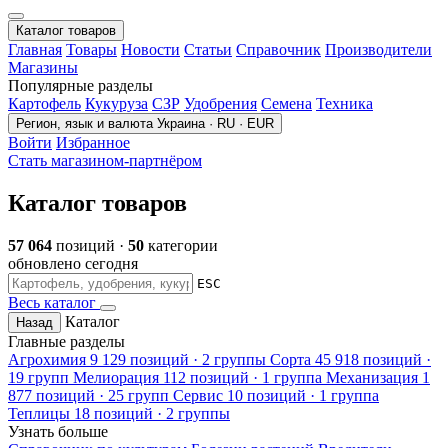
Каталог товаров
Главная
Товары
Новости
Статьи
Справочник
Производители
Магазины
Популярные разделы
Картофель
Кукуруза
СЗР
Удобрения
Семена
Техника
Регион, язык и валюта
Украина · RU · EUR
Войти
Избранное
Стать магазином-партнёром
Каталог товаров
57 064
позиций ·
50
категории
обновлено сегодня
ESC
Весь каталог
Каталог
Назад
Главные разделы
Агрохимия
9 129 позиций · 2 группы
Сорта
45 918 позиций ·
19 групп
Мелиорация
112 позиций · 1 группа
Механизация
1
877 позиций · 25 групп
Сервис
10 позиций · 1 группа
Теплицы
18 позиций · 2 группы
Узнать больше