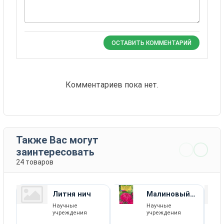
ОСТАВИТЬ КОММЕНТАРИЙ
Комментариев пока нет.
Также Вас могут
заинтересовать
24 товаров
Литня нич
Малиновый
блеск
Научные
Научные
учреждения
учреждения